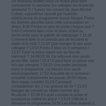
Un nouveau rendez-vous ce mundi pour bien
commencer la semaine (ou rattraper les écarts du
weekend ?) ! Suivez les conseil de Jean-Michel
Cohen, aujourd'hui assisté par Isabelle,
diététicienne du programme Savoir Maigrir. Parmi
les thèmes abordés dans cette consultation en
direct: 8:08 Perdre un peu de poids chaque jour ?
9:43 Comment faire cuire le blanc d'œuf au
micro-onde pour la galette de rattrapage ? 11:18
Comment faire si on prends pas de féculent le
matin et le midi ? 12:25 Que manger le soir pour
rattraper ? 13:03 Perdu 3 kilos en 6 semaines !
13:57 Faire le jeûne mardi soir au lieu de
mercredi ? 14:46/20:36 J'ai retrouvé mon poids
jeune-fille, merci ! 15:37 Faut-il faire un jeûne une
fois par semaine ? 16:25 Une petite lassitude
dans le programme, j'ai besoin d'un sacré
encouragement. 17:52 Actualité de la semaine :
actualité nutritionnelle en pause; 50-50 repas
libre-repas contrôlé 20:03 Comment
comptabiliser les 3 cac graines de lin ? 21:03
Manger de creuset au cèpes comme des
féculents ? 22:39 En quoi consiste le jeûne et
pourquoi le mettre en place ? 23:25 Difficile à
démarrer le programme 24:50 Les kilos restants à