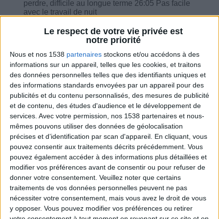
perdre, difficile au longue terme 26:05 Pas facile
avec le travail de nuit
Le respect de votre vie privée est
notre priorité
Nous et nos 1538
partenaires
stockons et/ou accédons à des
informations sur un appareil, telles que les cookies, et traitons
Combien de kilos souhaitez-vous perdre ?
des données personnelles telles que des identifiants uniques et
des informations standards envoyées par un appareil pour des
Moins de
De 5 à 10
Plus de
publicités et du contenu personnalisés, des mesures de publicité
5 kilos
kilos
10 kilos
et de contenu, des études d'audience et le développement de
services.
Avec votre permission, nos 1538 partenaires et nous-
mêmes pouvons utiliser des données de géolocalisation
précises et d’identification par scan d'appareil. En cliquant, vous
Webinaires en direct
Voir tout
pouvez consentir aux traitements décrits précédemment. Vous
pouvez également accéder à des informations plus détaillées et
Chaque semaine, posez vos questions en live
en participant à des vidéo-conférences avec
modifier vos préférences avant de consentir ou pour refuser de
Jean-Michel et les diététiciennes du
donner votre consentement.
Veuillez noter que certains
programme.
traitements de vos données personnelles peuvent ne pas
nécessiter votre consentement, mais vous avez le droit de vous
y opposer. Vous pouvez modifier vos préférences ou retirer
votre consentement à tout moment en revenant sur ce site et en