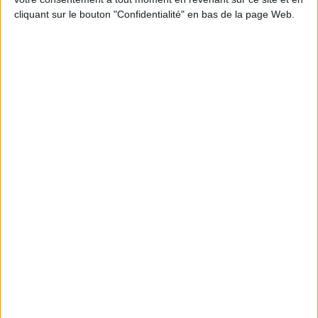
cliquant sur le bouton "Confidentialité" en bas de la page Web.
Peut-on remplacer la viande par des féculents
? Consultation diététique du 05/08/2026
Le plan à 1600 calories est-il trop copieux ?