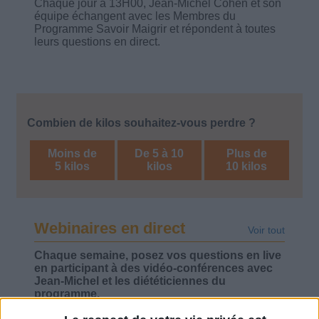
Chaque jour à 13H00, Jean-Michel Cohen et son
équipe échangent avec les Membres du
Programme Savoir Maigrir et répondent à toutes
leurs questions en direct.
Combien de kilos souhaitez-vous perdre ?
Moins de
De 5 à 10
Plus de
5 kilos
kilos
10 kilos
Webinaires en direct
Voir tout
Chaque semaine, posez vos questions en live
en participant à des vidéo-conférences avec
Jean-Michel et les diététiciennes du
programme.