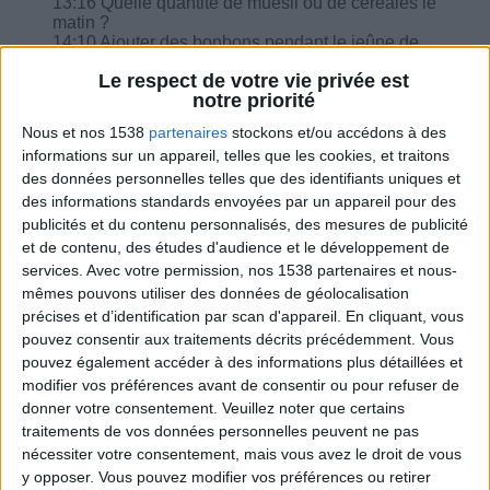
13:16 Quelle quantité de muesli ou de céréales le
matin ?
14:10 Ajouter des bonbons pendant le jeûne de
16H, quand on a un rhume ?
Le respect de votre vie privée est
14:47 Que faire quand on a envie du sucre ou de
notre priorité
chocolat ?
Nous et nos 1538
partenaires
stockons et/ou accédons à des
informations sur un appareil, telles que les cookies, et traitons
des données personnelles telles que des identifiants uniques et
des informations standards envoyées par un appareil pour des
publicités et du contenu personnalisés, des mesures de publicité
Combien de kilos souhaitez-vous perdre ?
et de contenu, des études d'audience et le développement de
services.
Avec votre permission, nos 1538 partenaires et nous-
Moins de
De 5 à 10
Plus de
5 kilos
kilos
10 kilos
mêmes pouvons utiliser des données de géolocalisation
précises et d’identification par scan d'appareil. En cliquant, vous
pouvez consentir aux traitements décrits précédemment. Vous
pouvez également accéder à des informations plus détaillées et
Webinaires en direct
modifier vos préférences avant de consentir ou pour refuser de
Voir tout
donner votre consentement.
Veuillez noter que certains
Chaque semaine, posez vos questions en live
traitements de vos données personnelles peuvent ne pas
en participant à des vidéo-conférences avec
nécessiter votre consentement, mais vous avez le droit de vous
Jean-Michel et les diététiciennes du
y opposer. Vous pouvez modifier vos préférences ou retirer
programme.