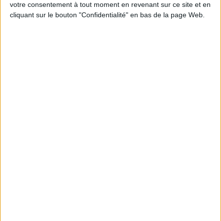
votre consentement à tout moment en revenant sur ce site et en
cliquant sur le bouton "Confidentialité" en bas de la page Web.
Peut-on remplacer la viande par des féculents
? Consultation diététique du 05/08/2026