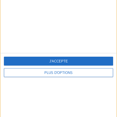
min)
un homme
Je suis
une femme
cm
Je mesure
kg
Je pèse
kg
Je voudrais
J'ACCEPTE
peser
PLUS D'OPTIONS
ans
J'ai