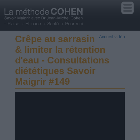
Crêpe au sarrasin
Accueil vidéo
& limiter la rétention
d'eau - Consultations
diététiques Savoir
Maigrir #149