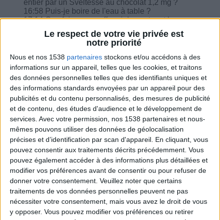
entier par un Sveltesse au chocolat 1,2 mg ?
16:58 Puis-je boire de l'eau à table ?
17:14 Que faire pour raffermir le ventre et les
cuisses à part des abdominaux ?
Le respect de votre vie privée est
notre priorité
Nous et nos 1538
partenaires
stockons et/ou accédons à des
informations sur un appareil, telles que les cookies, et traitons
des données personnelles telles que des identifiants uniques et
Combien de kilos souhaitez-vous perdre ?
des informations standards envoyées par un appareil pour des
publicités et du contenu personnalisés, des mesures de publicité
Moins de
De 5 à 10
Plus de
et de contenu, des études d'audience et le développement de
5 kilos
kilos
10 kilos
services.
Avec votre permission, nos 1538 partenaires et nous-
mêmes pouvons utiliser des données de géolocalisation
précises et d’identification par scan d'appareil. En cliquant, vous
pouvez consentir aux traitements décrits précédemment. Vous
Webinaires en direct
Voir tout
pouvez également accéder à des informations plus détaillées et
modifier vos préférences avant de consentir ou pour refuser de
Chaque semaine, posez vos questions en live
donner votre consentement.
Veuillez noter que certains
en participant à des vidéo-conférences avec
traitements de vos données personnelles peuvent ne pas
Jean-Michel et les diététiciennes du
nécessiter votre consentement, mais vous avez le droit de vous
programme.
y opposer. Vous pouvez modifier vos préférences ou retirer