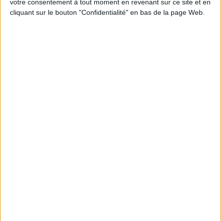
votre consentement à tout moment en revenant sur ce site et en
cliquant sur le bouton "Confidentialité" en bas de la page Web.
Peut-on remplacer la viande par des féculents
? Consultation diététique du 05/08/2026