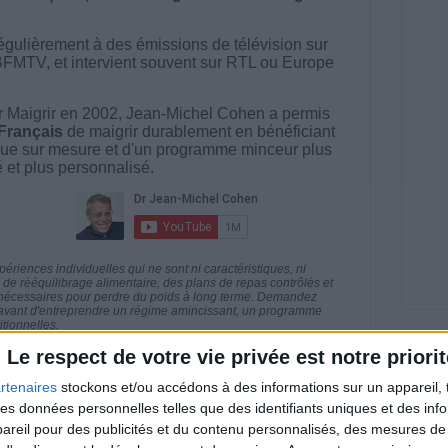
égulièrement à des émissions de télévision sur
BFMTV, et intervient souvent sur RTL ou Europe
 Maigrir en 2002, Jean-Michel Cohen a permis
 Français
de maigrir durablement en bénéficiant
ue sur mesure et d'un programme minceur plus
té et plus personnalisé.
riences individuelles qui ne sont ni caractéristiques, ni
e rééquilibrage alimentaire, des plans de repas contrôlés et
 nécessaires pour perdre du poids à long terme. Demandez
nt avant d'entreprendre un régime amincissant, un programme
itionnelles.
Le respect de votre vie privée est notre priorit
rtenaires
stockons et/ou accédons à des informations sur un appareil, t
 des données personnelles telles que des identifiants uniques et des in
direct
reil pour des publicités et du contenu personnalisés, des mesures de p
Voir tout