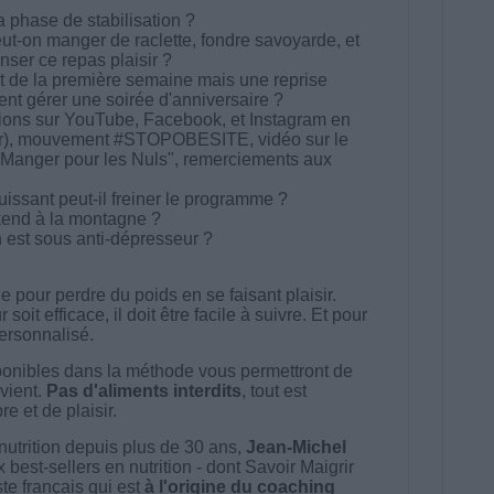
 phase de stabilisation ?
ut-on manger de raclette, fondre savoyarde, et
er ce repas plaisir ?
t de la première semaine mais une reprise
nt gérer une soirée d'anniversaire ?
nions sur YouTube, Facebook, et Instagram en
soir), mouvement #STOPOBESITE, vidéo sur le
x Manger pour les Nuls", remerciements aux
issant peut-il freiner le programme ?
end à la montagne ?
est sous anti-dépresseur ?
 pour perdre du poids en se faisant plaisir.
t efficace, il doit être facile à suivre. Et pour
 personnalisé.
onibles dans la méthode vous permettront de
vient.
Pas d'aliments interdits
, tout est
e et de plaisir.
nutrition depuis plus de 30 ans,
Jean-Michel
best-sellers en nutrition - dont Savoir Maigrir
ste français qui est
à l'origine du coaching