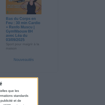
Bas du Corps en
Feu : 30 min Cardio
+ Renfo Muscu |
GymWaouw 8H
avec Léa du
03/09/2025
Sport pour maigrir à la
maison
Nouveautés
é
elles que les
formations standards
ublicité et de