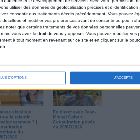
 d'audience et le développement de services.
Avec votre permission, n
s utiliser des données de géolocalisation précises et d’identification 
estions en live en participant à des vidéo-
ouvez consentir aux traitements décrits précédemment. Vous pouvez é
l et les diététiciennes du programme.
s détaillées et modifier vos préférences avant de consentir ou pour ref
lez noter que certains traitements de vos données personnelles peuven
 mais vous avez le droit de vous y opposer. Vous pouvez modifier vos 
tement à tout moment en revenant sur ce site et en cliquant sur le bouto
eb.
 plan à 1600
Comment perdre le
lories est-il trop
dernier kilo avant la
pieux ?
stabilisation ? |
nsultation
Consultation
ététique du
diététique du
PLUS D'OPTIONS
J'ACCEPTE
/08/2026
29/07/2026
aisse viscérale :
En direct avec Jean-
ut-elle ralentir
Michel Cohen |
amaigrissement ? |
Consultation privée
nsultation
du 20/07/2026
ététique du
/07/2026