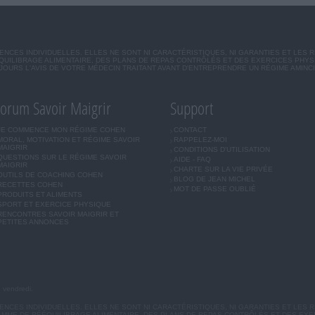
CES INDIVIDUELLES. ELLES NE SONT NI CARACTÉRISTIQUES, NI GARANTIES ET LES 
UILIBRAGE ALIMENTAIRE, DES PLANS DE REPAS CONTRÔLÉS ET DES EXERCICES PHY
OURS L'AVIS DE VOTRE MÉDECIN TRAITANT AVANT D'ENTREPRENDRE UN RÉGIME AMINC
orum Savoir Maigrir
Support
JE COMMENCE MON RÉGIME COHEN
CONTACT
MORAL, MOTIVATION ET RÉGIME SAVOIR
RAPPELEZ-MOI
MAIGRIR
CONDITIONS D'UTILISATION
QUESTIONS SUR LE RÉGIME SAVOIR
AIDE - FAQ
MAIGRIR
CHARTE SUR LA VIE PRIVÉE
OUTILS DE COACHING COHEN
BLOG DE JEAN MICHEL
RECETTES COHEN
MOT DE PASSE OUBLIÉ
PRODUITS ET ALIMENTS
SPORT ET EXERCICE PHYSIQUE
RENCONTRES SAVOIR MAIGRIR ET
PETITES ANNONCES
u vendredi.
CES INDIVIDUELLES. ELLES NE SONT NI CARACTÉRISTIQUES, NI GARANTIES ET LES R
MME DE RÉÉQUILIBRAGE ALIMENTAIRE, DES PLANS DE REPAS CONTRÔLÉS ET DES EX