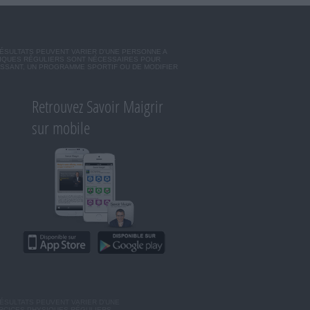
RÉSULTATS PEUVENT VARIER D'UNE PERSONNE A
SIQUES RÉGULIERS SONT NÉCESSAIRES POUR
ISSANT, UN PROGRAMME SPORTIF OU DE MODIFIER
Retrouvez Savoir Maigrir
sur mobile
ÉSULTATS PEUVENT VARIER D'UNE
ERCICES PHYSIQUES RÉGULIERS