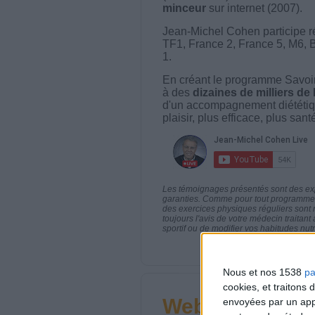
minceur
sur internet (2007).
Jean-Michel Cohen participe r
TF1, France 2, France 5, M6, 
1.
En créant le programme Savoir
à des
dizaines de milliers de
d'un accompagnement diététiq
plaisir, plus efficace, plus san
Les témoignages présentés sont des expé
garanties. Comme pour tout programme d
des exercices physiques réguliers sont
toujours l'avis de votre médecin traita
sportif ou de modifier vos habitudes nutr
Nous et nos 1538
pa
cookies, et traitons
Webinaires en 
envoyées par un appa