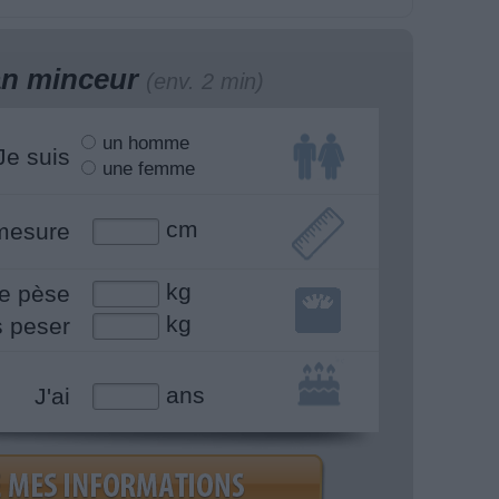
lan minceur
(env. 2 min)
un homme
Je suis
une femme
cm
mesure
kg
e pèse
kg
s peser
ans
J'ai