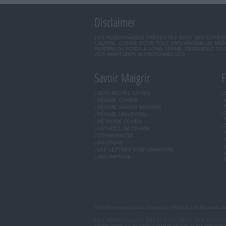
Disclaimer
LES TÉMOIGNAGES PRÉSENTÉS SONT DES EXPÉRIEN
L'AUTRE. COMME POUR TOUT PROGRAMME DE RÉÉQ
PERDRE DU POIDS À LONG TERME. DEMANDEZ TOUJ
VOS HABITUDES NUTRITIONNELLES.
Savoir Maigrir
F
JEAN-MICHEL COHEN
RÉGIME COHEN
RÉGIME SAVOIR MAIGRIR
RÉGIME UNIVERSEL
MÉTHODE COHEN
ASTUCES JM COHEN
COMMUNAUTÉ
BOUTIQUE
LES LETTRES D'INFORMATION
INSCRIPTION
*Prix d'un appel local. Ouvert de 9H00 à 15h du lundi a
LES TÉMOIGNAGES PRÉSENTÉS SONT DES EXPÉRIEN
PERSONNE A L'AUTRE. COMME POUR TOUT PROGRA