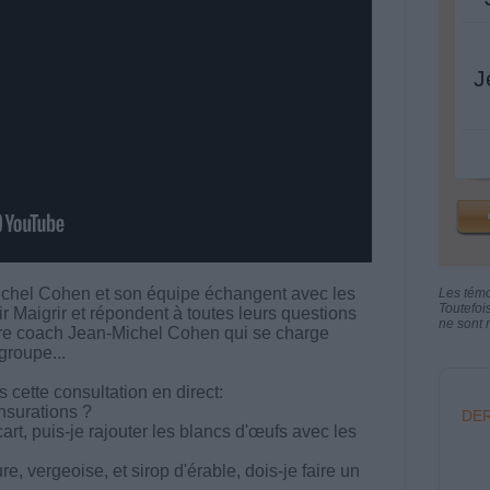
J
chel Cohen et son équipe échangent avec les
Les tém
Toutefoi
aigrir et répondent à toutes leurs questions
ne sont n
votre coach Jean-Michel Cohen qui se charge
groupe...
cette consultation en direct:
surations ?
DER
art, puis-je rajouter les blancs d'œufs avec les
e, vergeoise, et sirop d'érable, dois-je faire un