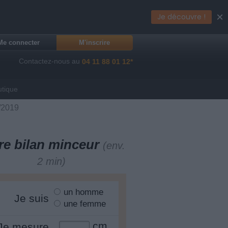
×
Je découvre !
Me connecter
M'inscrire
Contactez-nous au
04 11 88 01 12*
utique
/2019
re bilan minceur
(env.
2 min)
un homme
Je suis
une femme
cm
Je mesure