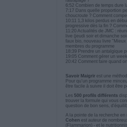
rattrapage ?
6:52 Combien de temps dure la
7:17 Dans quelle proportion pe
choucroute ? Comment compens
10:11 1,3 kilos perdus en débu
progressive dès la fin ? Comme
11:20 Actualités de JMC : réu
live (jeudi soir et dimanche 
faux bio, nouveau livre "Mieu
membres du programme
18:39 Prendre un antalgique pu
19:05 Comment gérer un week
20:42 Comment faire quand on 
Savoir Maigrir
est une méthode
Pour qu’un programme minceur soi
être facile à suivre il doit être
Les
500 profils différents
disp
trouver la formule qui vous con
question de bon sens, d'équilibr
A la pointe de la recherche en 
Cohen
est auteur de nombreux 
(Flammarion) - et le nutritionni