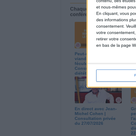
contenu, des études
et nous-mêmes pouvon
Chaque semaine, posez vos qu
En cliquant, vous p
conférences avec Jean-Miche
des informations plu
consentement.
Veuil
votre consentement,
retirer votre consen
en bas de la page W
Peut-on remplacer la
Le
viande par des
ca
féculents ?
co
Consultation
Co
diététique du
di
05/08/2026
03
En direct avec Jean-
Gr
Michel Cohen |
pe
Consultation privée
l'
du 27/07/2026
Co
di
22