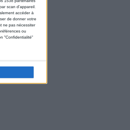
os 1538 partenaires
par scan d'appareil.
galement accéder à
user de donner votre
t ne pas nécessiter
préférences ou
n "Confidentialité"