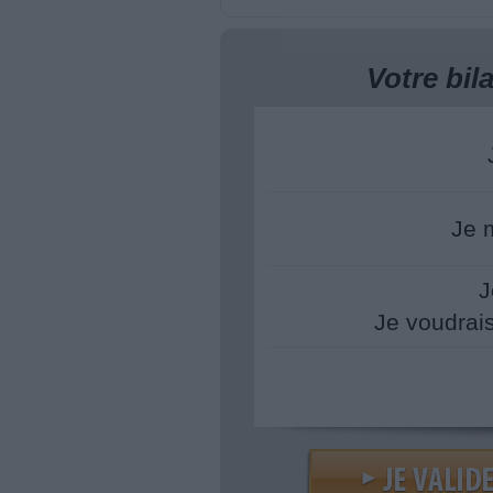
Votre bi
Je 
J
Je voudrai