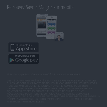
Retrouvez Savoir Maigrir sur mobile
*Prix d'un appel local. Ouvert de 9H00 à 15h du lundi au vendredi.
LES TÉMOIGNAGES PRÉSENTÉS SONT DES EXPÉRIENCES INDIVIDUELLES.
ELLES NE SONT NI CARACTÉRISTIQUES, NI GARANTIES ET LES RÉSULTATS
PEUVENT VARIER D'UNE PERSONNE A L'AUTRE. COMME POUR TOUT
PROGRAMME DE RÉÉQUILIBRAGE ALIMENTAIRE, DES PLANS DE REPAS
CONTRÔLÉS ET DES EXERCICES PHYSIQUES RÉGULIERS SONT
NÉCESSAIRES POUR PERDRE DU POIDS À LONG TERME. DEMANDEZ
TOUJOURS L'AVIS DE VOTRE MÉDECIN TRAITANT AVANT D'ENTREPRENDRE UN
RÉGIME AMINCISSANT, UN PROGRAMME SPORTIF OU DE MODIFIER VOS
HABITUDES NUTRITIONNELLES.