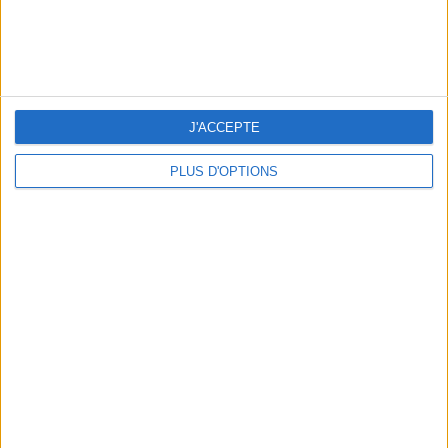
kg
Je voudrais
peser
ans
J'ai
J'ACCEPTE
PLUS D'OPTIONS
DERNIÈRES VIDÉO
La charcuterie, est-ce
vraiment raisonnable
?
Décryptage des aliments