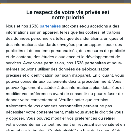
Moins de
De 5 à 10
Plus de
Le respect de votre vie privée est
5 kilos
kilos
10 kilos
notre priorité
Nous et nos 1538
partenaires
stockons et/ou accédons à des
informations sur un appareil, telles que les cookies, et traitons
des données personnelles telles que des identifiants uniques et
Webinaires en direct
Voir tout
des informations standards envoyées par un appareil pour des
publicités et du contenu personnalisés, des mesures de publicité
Chaque semaine, posez vos questions en live
et de contenu, des études d'audience et le développement de
en participant à des vidéo-conférences avec
Jean-Michel et les diététiciennes du
services.
Avec votre permission, nos 1538 partenaires et nous-
programme.
mêmes pouvons utiliser des données de géolocalisation
précises et d’identification par scan d'appareil. En cliquant, vous
pouvez consentir aux traitements décrits précédemment. Vous
pouvez également accéder à des informations plus détaillées et
modifier vos préférences avant de consentir ou pour refuser de
donner votre consentement.
Veuillez noter que certains
traitements de vos données personnelles peuvent ne pas
nécessiter votre consentement, mais vous avez le droit de vous
y opposer. Vous pouvez modifier vos préférences ou retirer
votre consentement à tout moment en revenant sur ce site et en
cliquant sur le bouton "Confidentialité" en bas de la page Web.