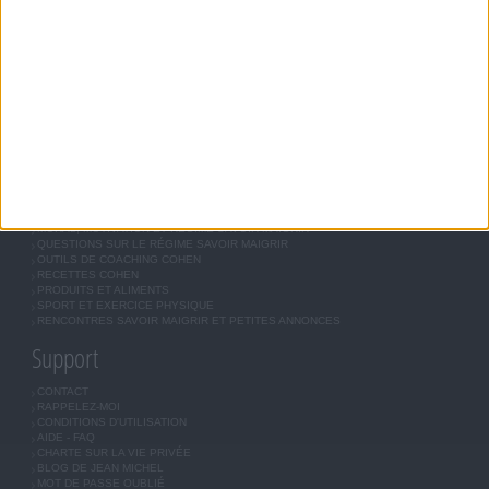
JEAN-MICHEL COHEN
RÉGIME COHEN
RÉGIME SAVOIR MAIGRIR
RÉGIME UNIVERSEL
MÉTHODE COHEN
ASTUCES JM COHEN
COMMUNAUTÉ
BOUTIQUE
LES LETTRES D'INFORMATION
INSCRIPTION
Forum Savoir Maigrir
JE COMMENCE MON RÉGIME COHEN
MORAL, MOTIVATION ET RÉGIME SAVOIR MAIGRIR
QUESTIONS SUR LE RÉGIME SAVOIR MAIGRIR
OUTILS DE COACHING COHEN
RECETTES COHEN
PRODUITS ET ALIMENTS
SPORT ET EXERCICE PHYSIQUE
RENCONTRES SAVOIR MAIGRIR ET PETITES ANNONCES
Support
CONTACT
RAPPELEZ-MOI
CONDITIONS D'UTILISATION
AIDE - FAQ
CHARTE SUR LA VIE PRIVÉE
BLOG DE JEAN MICHEL
MOT DE PASSE OUBLIÉ