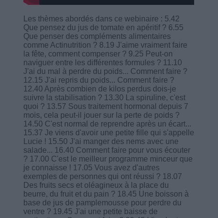
Les thèmes abordés dans ce webinaire : 5.42
Que pensez du jus de tomate en apéritif ? 6.55
Que penser des compléments alimentaires
comme Actinutrition ? 8.19 J'aime vraiment faire
la fête, comment compenser ? 9.25 Peut-on
naviguer entre les différentes formules ? 11.10
J'ai du mal à perdre du poids... Comment faire ?
12.15 J'ai repris du poids... Comment faire ?
12.40 Après combien de kilos perdus dois-je
suivre la stabilisation ? 13.30 La spiruline, c'est
quoi ? 13.57 Sous traitement hormonal depuis 7
mois, cela peut-il jouer sur la perte de poids ?
14.50 C'est normal de reprendre après un écart...
15.37 Je viens d'avoir une petite fille qui s'appelle
Lucie ! 15.50 J'ai manger des nems avec une
salade... 16.40 Comment faire pour vous écouter
? 17.00 C'est le meilleur programme minceur que
je connaisse ! 17.05 Vous avez d'autres
exemples de personnes qui ont réussi ? 18.07
Des fruits secs et oléagineux à la place du
beurre, du fruit et du pain ? 18.45 Une boisson à
base de jus de pamplemousse pour perdre du
ventre ? 19.45 J'ai une petite baisse de