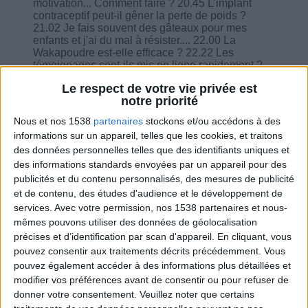
motivation... Comment faire ? 20.45 L'implant
contraceptif peut-il gêner la perte de poids ?
21.02 Je fais souvent des gâteaux pour mes
enfants et j'ai du mal à résister.... 22.00 La
Wakapoudre est-elle efficace ? 22.22 Les
témoignages sont-ils mis en ligne rapidement ?
22.50 Que pensez de la viande marinée ? 23.14
Le respect de votre vie privée est
Après la fête d'hier je me suis levée tard, doive
notre priorité
dîner ce soir ? 23.40 J'ai souvent faim juste avant
de manger et des envies de sucre... 24.30 Vous
Nous et nos 1538
partenaires
stockons et/ou accédons à des
voyez notre courbe de poids quand vous
informations sur un appareil, telles que les cookies, et traitons
consultez le carnet minceur ? 25.50 Les produits
des données personnelles telles que des identifiants uniques et
laitiers pendant un régime ? Quels sont leurs rôle
? 26.22 J'ai craqué sur un gâteau..; Dois-je faire
des informations standards envoyées par un appareil pour des
le jeûne ? 27.05 Les autres diététiciennes font
publicités et du contenu personnalisés, des mesures de publicité
aussi des webinaires ? 27.55 Les laitages
et de contenu, des études d'audience et le développement de
végétaux peuvent-ils être des substituts au lait de
services.
Avec votre permission, nos 1538 partenaires et nous-
vache ? 29.10 Quelle quantité de Wakapoudre ?
mêmes pouvons utiliser des données de géolocalisation
29.20 Je mange souvent le midi à l'extérieur...
précises et d’identification par scan d'appareil. En cliquant, vous
Comment rattraper ? 30.15 Doit-on suivre un
traitement médical pour aider ? 30.35 30 g de
pouvez consentir aux traitements décrits précédemment. Vous
fromage par jour c'est ça ? 31.00 On peut manger
pouvez également accéder à des informations plus détaillées et
des salades composées midi et soir ? 32.38 Je
modifier vos préférences avant de consentir ou pour refuser de
n'ai pas compris le jeûne intermittent de 16h...
donner votre consentement.
Veuillez noter que certains
33.46 Comment faire pour suivre le programme