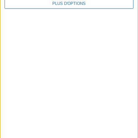
une femme
PLUS D'OPTIONS
cm
Je mesure
kg
Je pèse
kg
Je voudrais
peser
ans
J'ai