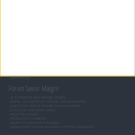
VARIER D'UNE PERSONNE A L'AUTRE. COMME POUR TOUT PROGRAMME DE
RÉÉQUILIBRAGE ALIMENTAIRE, DES PLANS DE REPAS CONTRÔLÉS ET DES
EXERCICES PHYSIQUES RÉGULIERS SONT NÉCESSAIRES POUR PERDRE DU POIDS À
LONG TERME. DEMANDEZ TOUJOURS L'AVIS DE VOTRE MÉDECIN TRAITANT AVANT
D'ENTREPRENDRE UN RÉGIME AMINCISSANT, UN PROGRAMME SPORTIF OU DE
MODIFIER VOS HABITUDES NUTRITIONNELLES.
Savoir Maigrir
JEAN-MICHEL COHEN
RÉGIME COHEN
RÉGIME SAVOIR MAIGRIR
RÉGIME UNIVERSEL
MÉTHODE COHEN
ASTUCES JM COHEN
COMMUNAUTÉ
BOUTIQUE
LES LETTRES D'INFORMATION
INSCRIPTION
Forum Savoir Maigrir
JE COMMENCE MON RÉGIME COHEN
MORAL, MOTIVATION ET RÉGIME SAVOIR MAIGRIR
QUESTIONS SUR LE RÉGIME SAVOIR MAIGRIR
OUTILS DE COACHING COHEN
RECETTES COHEN
PRODUITS ET ALIMENTS
SPORT ET EXERCICE PHYSIQUE
RENCONTRES SAVOIR MAIGRIR ET PETITES ANNONCES