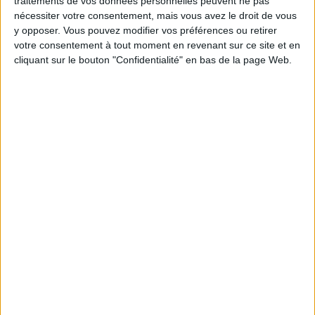
traitements de vos données personnelles peuvent ne pas
en Angleterre ? 34.10 La chicorée, à volonté ?
nécessiter votre consentement, mais vous avez le droit de vous
y opposer. Vous pouvez modifier vos préférences ou retirer
votre consentement à tout moment en revenant sur ce site et en
cliquant sur le bouton "Confidentialité" en bas de la page Web.
Combien de kilos souhaitez-vous perdre ?
Moins de
De 5 à 10
Plus de
5 kilos
kilos
10 kilos
Webinaires en direct
Voir tout
Chaque semaine, posez vos questions en live
en participant à des vidéo-conférences avec
Jean-Michel et les diététiciennes du
programme.