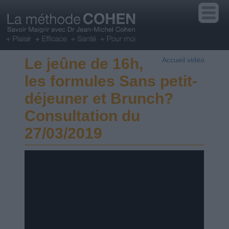
Le jeûne de 16h,
Accueil vidéo
les formules Sans petit-
déjeuner et Brunch?
Consultation du
27/03/2019