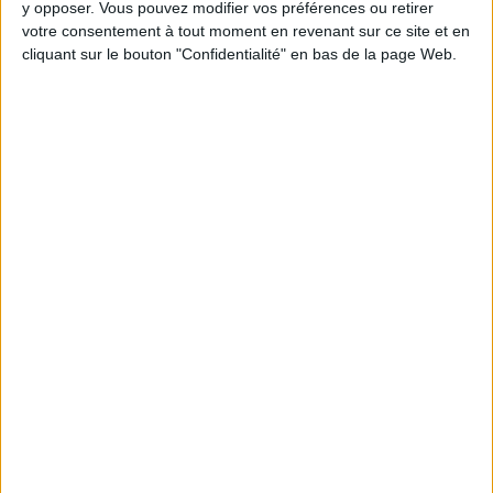
y opposer. Vous pouvez modifier vos préférences ou retirer
Webinaires en direct
votre consentement à tout moment en revenant sur ce site et en
Voir tout
cliquant sur le bouton "Confidentialité" en bas de la page Web.
Chaque semaine, posez vos questions en live
en participant à des vidéo-conférences avec
Jean-Michel et les diététiciennes du
programme.
Peut-on remplacer la viande par des féculents
? Consultation diététique du 05/08/2026