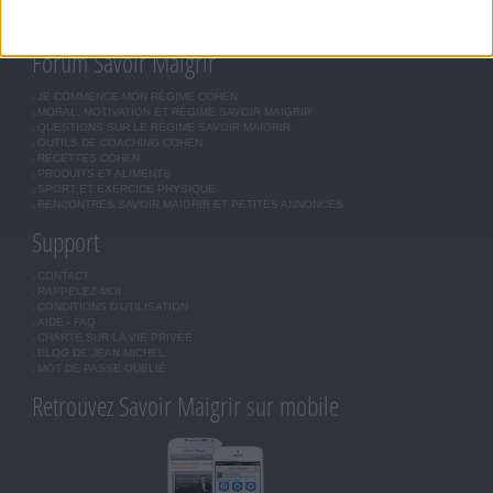
LES LETTRES D'INFORMATION
INSCRIPTION
Forum Savoir Maigrir
JE COMMENCE MON RÉGIME COHEN
MORAL, MOTIVATION ET RÉGIME SAVOIR MAIGRIR
QUESTIONS SUR LE RÉGIME SAVOIR MAIGRIR
OUTILS DE COACHING COHEN
RECETTES COHEN
PRODUITS ET ALIMENTS
SPORT ET EXERCICE PHYSIQUE
RENCONTRES SAVOIR MAIGRIR ET PETITES ANNONCES
Support
CONTACT
RAPPELEZ-MOI
CONDITIONS D'UTILISATION
AIDE - FAQ
CHARTE SUR LA VIE PRIVÉE
BLOG DE JEAN MICHEL
MOT DE PASSE OUBLIÉ
Retrouvez Savoir Maigrir sur mobile