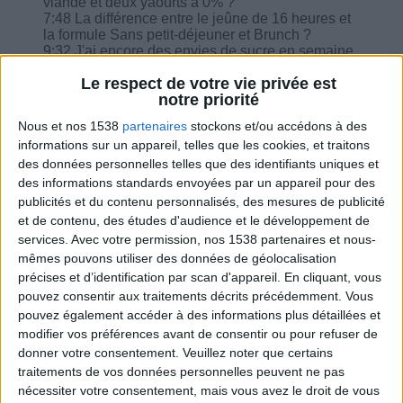
viande et deux yaourts à 0% ?
7:48 La différence entre le jeûne de 16 heures et
la formule Sans petit-déjeuner et Brunch ?
9:32 J'ai encore des envies de sucre en semaine
12, est-ce normal ?
Le respect de votre vie privée est
10:53 Ai-je droit à 2 ou 3 tranches de pain dans le
notre priorité
régime sans sucre ou presque ?
11:32 Puis-je manger de pain complet dans le
Nous et nos 1538
partenaires
stockons et/ou accédons à des
régime spécial colopathie ?
informations sur un appareil, telles que les cookies, et traitons
12:35 Un smoothie à la place d'une portion de
fruit ?
des données personnelles telles que des identifiants uniques et
13:24 Je suis accro au pain et je craque souvent
des informations standards envoyées par un appareil pour des
sur ce produit, que faire ?
publicités et du contenu personnalisés, des mesures de publicité
et de contenu, des études d'audience et le développement de
services.
Avec votre permission, nos 1538 partenaires et nous-
mêmes pouvons utiliser des données de géolocalisation
précises et d’identification par scan d'appareil. En cliquant, vous
pouvez consentir aux traitements décrits précédemment. Vous
Combien de kilos souhaitez-vous perdre ?
pouvez également accéder à des informations plus détaillées et
modifier vos préférences avant de consentir ou pour refuser de
Moins de
De 5 à 10
Plus de
donner votre consentement.
Veuillez noter que certains
5 kilos
kilos
10 kilos
traitements de vos données personnelles peuvent ne pas
nécessiter votre consentement, mais vous avez le droit de vous