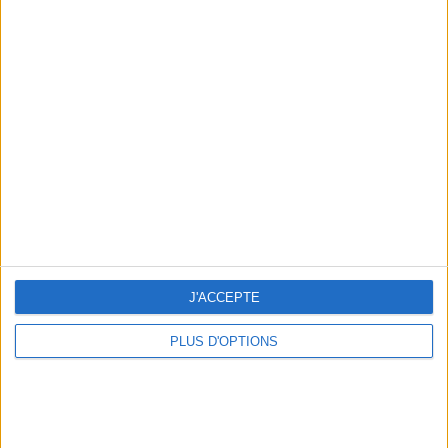
Votre bilan minceur
(env. 2
min)
un homme
Je suis
une femme
cm
Je mesure
J'ACCEPTE
kg
Je pèse
PLUS D'OPTIONS
kg
Je voudrais
peser
ans
J'ai