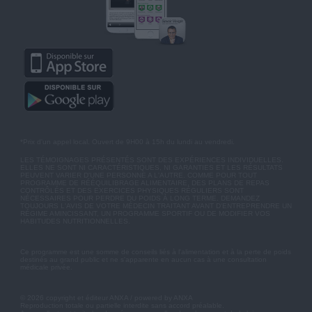
*Prix d'un appel local. Ouvert de 9H00 à 15h du lundi au vendredi.
LES TÉMOIGNAGES PRÉSENTÉS SONT DES EXPÉRIENCES INDIVIDUELLES.
ELLES NE SONT NI CARACTÉRISTIQUES, NI GARANTIES ET LES RÉSULTATS
PEUVENT VARIER D'UNE PERSONNE A L'AUTRE. COMME POUR TOUT
PROGRAMME DE RÉÉQUILIBRAGE ALIMENTAIRE, DES PLANS DE REPAS
CONTRÔLÉS ET DES EXERCICES PHYSIQUES RÉGULIERS SONT
NÉCESSAIRES POUR PERDRE DU POIDS À LONG TERME. DEMANDEZ
TOUJOURS L'AVIS DE VOTRE MÉDECIN TRAITANT AVANT D'ENTREPRENDRE UN
RÉGIME AMINCISSANT, UN PROGRAMME SPORTIF OU DE MODIFIER VOS
HABITUDES NUTRITIONNELLES.
Ce programme est une somme de conseils liés à l'alimentation et à la perte de poids
destinés au grand public et ne s'apparente en aucun cas à une consultation
médicale privée.
© 2026 copyright et éditeur ANXA / powered by ANXA
Reproduction totale ou partielle interdite sans accord préalable.