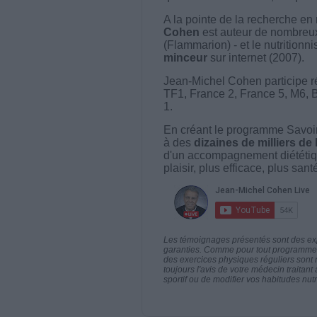
A la pointe de la recherche en 
Cohen
est auteur de nombreux 
(Flammarion) - et le nutritionni
minceur
sur internet (2007).
Jean-Michel Cohen participe r
TF1, France 2, France 5, M6, 
1.
En créant le programme Savoir
à des
dizaines de milliers de
d'un accompagnement diététiq
plaisir, plus efficace, plus san
Les témoignages présentés sont des expé
garanties. Comme pour tout programme d
des exercices physiques réguliers sont
toujours l'avis de votre médecin traita
sportif ou de modifier vos habitudes nutr