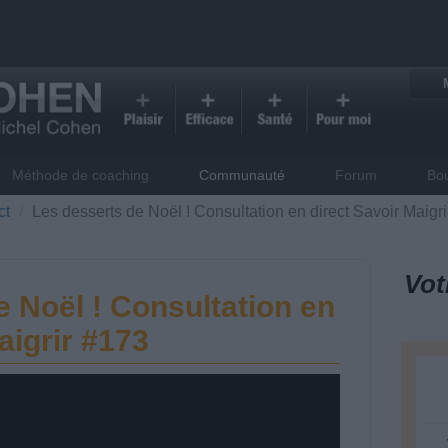
Méthode de coaching
Communauté
Forum
Bo
ct
Les desserts de Noël ! Consultation en direct Savoir Maigr
Vot
e Noël ! Consultation en
aigrir #173