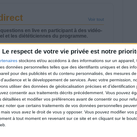
direct
Voir tout
estions en live en participant à des vidéo-
l et les diététiciennes du programme.
Le respect de votre vie privée est notre priorit
rtenaires
stockons et/ou accédons à des informations sur un appareil, t
 des données personnelles telles que des identifiants uniques et des in
reil pour des publicités et du contenu personnalisés, des mesures de p
 plan à 1600
Comment perdre le
 d'audience et le développement de services.
Avec votre permission, n
lories est-il trop
dernier kilo avant la
pieux ?
stabilisation ? |
s utiliser des données de géolocalisation précises et d’identification 
nsultation
Consultation
ouvez consentir aux traitements décrits précédemment. Vous pouvez é
ététique du
diététique du
s détaillées et modifier vos préférences avant de consentir ou pour ref
/08/2026
29/07/2026
lez noter que certains traitements de vos données personnelles peuven
 mais vous avez le droit de vous y opposer. Vous pouvez modifier vos 
tement à tout moment en revenant sur ce site et en cliquant sur le bouto
eb.
aisse viscérale :
En direct avec Jean-
ut-elle ralentir
Michel Cohen |