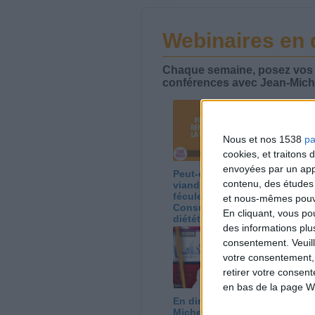
Webinaires en 
Chaque semaine, posez vos qu
conférences avec Jean-Miche
Nous et nos 1538
pa
cookies, et traitons
envoyées par un appa
Peut-on remplacer la
Le
contenu, des études
viande par des
ca
féculents ?
co
et nous-mêmes pouvon
Consultation
Co
En cliquant, vous p
diététique du
di
des informations plu
05/08/2026
03
consentement.
Veuil
votre consentement,
retirer votre consen
en bas de la page W
En direct avec Jean-
Gr
Michel Cohen |
pe