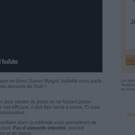
J
que en direct Savoir Maigrir, Isabelle nous parle
Les tém
Toutefoi
res desserts de Noël !
ne sont n
 pour perdre du poids en se faisant plaisir.
t efficace, il doit être facile à suivre. Et pour
 personnalisé.
DER
onibles dans la méthode vous permettront de
vient.
Pas d'aliments interdits
, tout est
e et de plaisir.