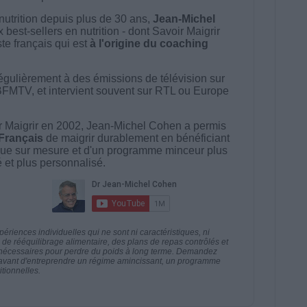
nutrition depuis plus de 30 ans,
Jean-Michel
best-sellers en nutrition - dont Savoir Maigrir
ste français qui est
à l'origine du coaching
égulièrement à des émissions de télévision sur
BFMTV, et intervient souvent sur RTL ou Europe
 Maigrir en 2002, Jean-Michel Cohen a permis
 Français
de maigrir durablement en bénéficiant
ue sur mesure et d'un programme minceur plus
té et plus personnalisé.
riences individuelles qui ne sont ni caractéristiques, ni
e rééquilibrage alimentaire, des plans de repas contrôlés et
 nécessaires pour perdre du poids à long terme. Demandez
nt avant d'entreprendre un régime amincissant, un programme
itionnelles.