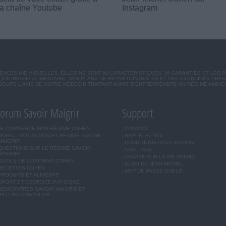
a chaîne Youtube
Instagram
CES INDIVIDUELLES. ELLES NE SONT NI CARACTÉRISTIQUES, NI GARANTIES ET LES 
UILIBRAGE ALIMENTAIRE, DES PLANS DE REPAS CONTRÔLÉS ET DES EXERCICES PHY
OURS L'AVIS DE VOTRE MÉDECIN TRAITANT AVANT D'ENTREPRENDRE UN RÉGIME AMINC
orum Savoir Maigrir
Support
JE COMMENCE MON RÉGIME COHEN
CONTACT
MORAL, MOTIVATION ET RÉGIME SAVOIR
RAPPELEZ-MOI
MAIGRIR
CONDITIONS D'UTILISATION
QUESTIONS SUR LE RÉGIME SAVOIR
AIDE - FAQ
MAIGRIR
CHARTE SUR LA VIE PRIVÉE
OUTILS DE COACHING COHEN
BLOG DE JEAN MICHEL
RECETTES COHEN
MOT DE PASSE OUBLIÉ
PRODUITS ET ALIMENTS
SPORT ET EXERCICE PHYSIQUE
RENCONTRES SAVOIR MAIGRIR ET
PETITES ANNONCES