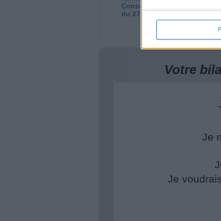
Consultation privée
l'
du 27/07/2026
Co
di
22
Votre bi
Je 
J
Je voudrai