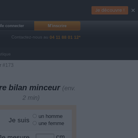
×
Je découvre !
Me connecter
M'inscrire
Contactez-nous au
04 11 88 01 12*
utique
ir #173
re bilan minceur
(env.
2 min)
un homme
Je suis
une femme
cm
Je mesure