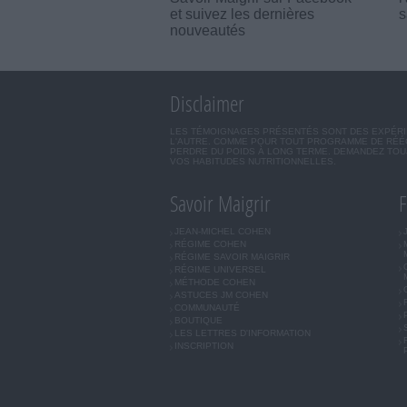
et suivez les dernières
s
nouveautés
Disclaimer
LES TÉMOIGNAGES PRÉSENTÉS SONT DES EXPÉRIEN
L'AUTRE. COMME POUR TOUT PROGRAMME DE RÉÉQ
PERDRE DU POIDS À LONG TERME. DEMANDEZ TOUJ
VOS HABITUDES NUTRITIONNELLES.
Savoir Maigrir
F
JEAN-MICHEL COHEN
RÉGIME COHEN
RÉGIME SAVOIR MAIGRIR
RÉGIME UNIVERSEL
MÉTHODE COHEN
ASTUCES JM COHEN
COMMUNAUTÉ
BOUTIQUE
LES LETTRES D'INFORMATION
INSCRIPTION