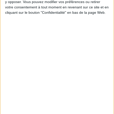
y opposer. Vous pouvez modifier vos préférences ou retirer
Webinaires en direct
votre consentement à tout moment en revenant sur ce site et en
Voir tout
cliquant sur le bouton "Confidentialité" en bas de la page Web.
Chaque semaine, posez vos questions en live
en participant à des vidéo-conférences avec
Jean-Michel et les diététiciennes du
programme.
Peut-on remplacer la viande par des féculents
? Consultation diététique du 05/08/2026