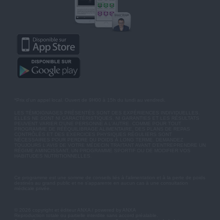
*Prix d'un appel local. Ouvert de 9H00 à 15h du lundi au vendredi.
LES TÉMOIGNAGES PRÉSENTÉS SONT DES EXPÉRIENCES INDIVIDUELLES.
ELLES NE SONT NI CARACTÉRISTIQUES, NI GARANTIES ET LES RÉSULTATS
PEUVENT VARIER D'UNE PERSONNE A L'AUTRE. COMME POUR TOUT
PROGRAMME DE RÉÉQUILIBRAGE ALIMENTAIRE, DES PLANS DE REPAS
CONTRÔLÉS ET DES EXERCICES PHYSIQUES RÉGULIERS SONT
NÉCESSAIRES POUR PERDRE DU POIDS À LONG TERME. DEMANDEZ
TOUJOURS L'AVIS DE VOTRE MÉDECIN TRAITANT AVANT D'ENTREPRENDRE UN
RÉGIME AMINCISSANT, UN PROGRAMME SPORTIF OU DE MODIFIER VOS
HABITUDES NUTRITIONNELLES.
Ce programme est une somme de conseils liés à l'alimentation et à la perte de poids
destinés au grand public et ne s'apparente en aucun cas à une consultation
médicale privée.
© 2026 copyright et éditeur ANXA / powered by ANXA
Reproduction totale ou partielle interdite sans accord préalable.