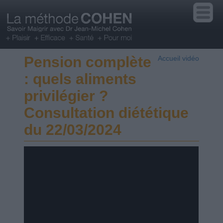
Pension complète
Accueil vidéo
: quels aliments
privilégier ?
Consultation diététique
du 22/03/2024