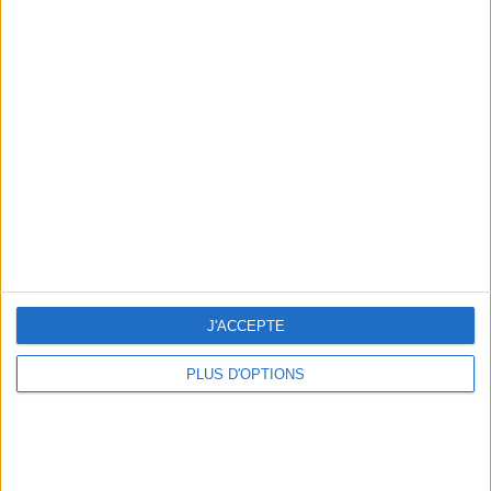
Votre bilan minceur
(env. 2
min)
un homme
Je suis
une femme
cm
Je mesure
J'ACCEPTE
kg
Je pèse
PLUS D'OPTIONS
kg
Je voudrais
peser
ans
J'ai