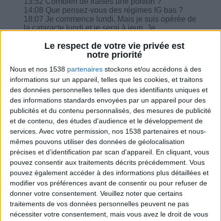
13:52 Combien de fraises une portion ?
14:08 Que pensez-vous des régimes IG bas ?
18:07 Je commence lundi. Mais je suis opérée de
la cataracte lundi et je serai à jeun. Je
commencerai mardi
Le respect de votre vie privée est
18:19 Peut-on manger des céréales style corn
notre priorité
flakes ?
18:35 Que pensez-vous de la moutarde ? Peut-
Nous et nos 1538
partenaires
stockons et/ou accédons à des
on en manger sans souci ?
informations sur un appareil, telles que les cookies, et traitons
19:20 60g de pain aux fruits je compte juste le
pain ou je prends aussi 1/2 fruit ?
des données personnelles telles que des identifiants uniques et
20:17 Combien de temps pour perdre 3 kilos à
des informations standards envoyées par un appareil pour des
1600 kcal ?
publicités et du contenu personnalisés, des mesures de publicité
et de contenu, des études d'audience et le développement de
services.
Avec votre permission, nos 1538 partenaires et nous-
mêmes pouvons utiliser des données de géolocalisation
précises et d’identification par scan d'appareil. En cliquant, vous
pouvez consentir aux traitements décrits précédemment. Vous
Combien de kilos souhaitez-vous perdre ?
pouvez également accéder à des informations plus détaillées et
modifier vos préférences avant de consentir ou pour refuser de
Moins de
De 5 à 10
Plus de
donner votre consentement.
Veuillez noter que certains
5 kilos
kilos
10 kilos
traitements de vos données personnelles peuvent ne pas
nécessiter votre consentement, mais vous avez le droit de vous