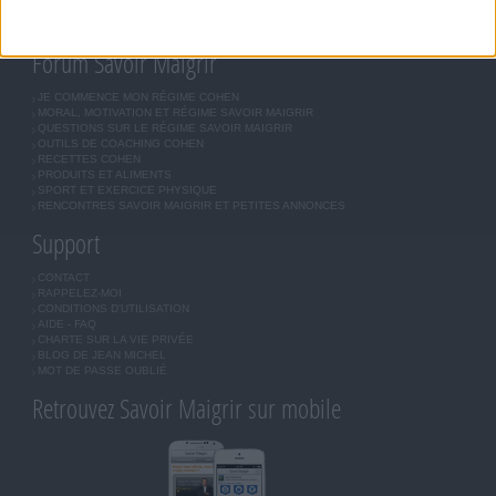
LES LETTRES D'INFORMATION
INSCRIPTION
Forum Savoir Maigrir
JE COMMENCE MON RÉGIME COHEN
MORAL, MOTIVATION ET RÉGIME SAVOIR MAIGRIR
QUESTIONS SUR LE RÉGIME SAVOIR MAIGRIR
OUTILS DE COACHING COHEN
RECETTES COHEN
PRODUITS ET ALIMENTS
SPORT ET EXERCICE PHYSIQUE
RENCONTRES SAVOIR MAIGRIR ET PETITES ANNONCES
Support
CONTACT
RAPPELEZ-MOI
CONDITIONS D'UTILISATION
AIDE - FAQ
CHARTE SUR LA VIE PRIVÉE
BLOG DE JEAN MICHEL
MOT DE PASSE OUBLIÉ
Retrouvez Savoir Maigrir sur mobile