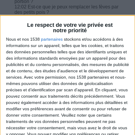
portion ?
12:02 Est-ce que je peux remplacer les fèves par
des petits pois ?
12:50 Est-ce que les antidépresseurs et
anxiolytiques peuvent empêcher de maigrir ?
Le respect de votre vie privée est
14:28 J'ai changé programme 1400 pour 1200
notre priorité
mais je n'arrive pas voir les équivalences ?
Nous et nos 1538
partenaires
stockons et/ou accédons à des
15:38 Je fais une journée rattrapage, est-ce
suffisant? Que manger ce soir ?
informations sur un appareil, telles que les cookies, et traitons
des données personnelles telles que des identifiants uniques et
des informations standards envoyées par un appareil pour des
publicités et du contenu personnalisés, des mesures de publicité
et de contenu, des études d'audience et le développement de
services.
Avec votre permission, nos 1538 partenaires et nous-
Combien de kilos souhaitez-vous perdre ?
mêmes pouvons utiliser des données de géolocalisation
précises et d’identification par scan d'appareil. En cliquant, vous
Moins de
De 5 à 10
Plus de
pouvez consentir aux traitements décrits précédemment. Vous
5 kilos
kilos
10 kilos
pouvez également accéder à des informations plus détaillées et
modifier vos préférences avant de consentir ou pour refuser de
donner votre consentement.
Veuillez noter que certains
traitements de vos données personnelles peuvent ne pas
Webinaires en direct
Voir tout
nécessiter votre consentement, mais vous avez le droit de vous
y opposer. Vous pouvez modifier vos préférences ou retirer