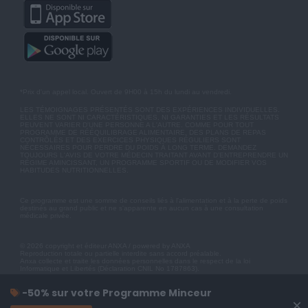
*Prix d'un appel local. Ouvert de 9H00 à 15h du lundi au vendredi.
LES TÉMOIGNAGES PRÉSENTÉS SONT DES EXPÉRIENCES INDIVIDUELLES.
ELLES NE SONT NI CARACTÉRISTIQUES, NI GARANTIES ET LES RÉSULTATS
PEUVENT VARIER D'UNE PERSONNE A L'AUTRE. COMME POUR TOUT
PROGRAMME DE RÉÉQUILIBRAGE ALIMENTAIRE, DES PLANS DE REPAS
CONTRÔLÉS ET DES EXERCICES PHYSIQUES RÉGULIERS SONT
NÉCESSAIRES POUR PERDRE DU POIDS À LONG TERME. DEMANDEZ
TOUJOURS L'AVIS DE VOTRE MÉDECIN TRAITANT AVANT D'ENTREPRENDRE UN
RÉGIME AMINCISSANT, UN PROGRAMME SPORTIF OU DE MODIFIER VOS
HABITUDES NUTRITIONNELLES.
Ce programme est une somme de conseils liés à l'alimentation et à la perte de poids
destinés au grand public et ne s'apparente en aucun cas à une consultation
médicale privée.
© 2026 copyright et éditeur ANXA / powered by ANXA
Reproduction totale ou partielle interdite sans accord préalable.
Anxa collecte et traite les données personnelles dans le respect de la loi
Informatique et Libertés (Déclaration CNIL No 1787863).
-50% sur votre Programme Minceur
×