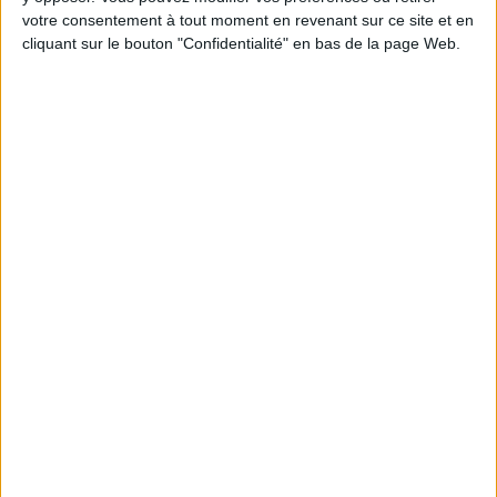
Chaque semaine, posez vos questions en live
votre consentement à tout moment en revenant sur ce site et en
en participant à des vidéo-conférences avec
Jean-Michel et les diététiciennes du
cliquant sur le bouton "Confidentialité" en bas de la page Web.
programme.
Peut-on remplacer la viande par des féculents
? Consultation diététique du 05/08/2026