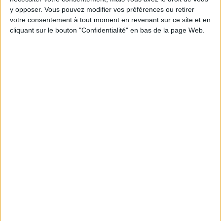
Moins de
De 5 à 10
Plus de
y opposer. Vous pouvez modifier vos préférences ou retirer
5 kilos
kilos
10 kilos
votre consentement à tout moment en revenant sur ce site et en
cliquant sur le bouton "Confidentialité" en bas de la page Web.
Webinaires en direct
Voir tout
Chaque semaine, posez vos questions en live
en participant à des vidéo-conférences avec
Jean-Michel et les diététiciennes du
programme.
Peut-on remplacer la viande par des féculents
? Consultation diététique du 05/08/2026