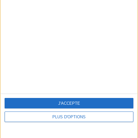
En direct avec Jean-Michel Cohen |
Consultation privée du 20/07/2026
Votre bilan minceur
(env. 2
min)
un homme
Je suis
une femme
J'ACCEPTE
cm
Je mesure
PLUS D'OPTIONS
kg
Je pèse
kg
Je voudrais