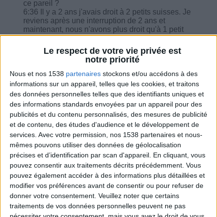
ce pareil ?
6:36 Il y a 2 ans j'avais droit à 2 petits suisses. Je
reviens après une interruption de 2 ans et
maintenant, nous n'avons plus droit qu'à 1 petit
suisse, pourquoi ?
7:07 Combien de carré de chocolat 70% on peut
Le respect de votre vie privée est
consommer et comment les intégrer ?
notre priorité
7:43 Je trouve les plans de repas monotones et je
sens que je vais avoir du mal à tenir dans le
Nous et nos 1538
partenaires
stockons et/ou accédons à des
temps… J'envisage de manger une tarte aux
informations sur un appareil, telles que les cookies, et traitons
légumes et truite fumée, je décompte comment ?
des données personnelles telles que des identifiants uniques et
10:51 Isabelle m'a mis un menu sans lactose
des informations standards envoyées par un appareil pour des
mais apparemment j'ai toujours du lait et du
publicités et du contenu personnalisés, des mesures de publicité
laitage dans mes menus est normal ?
et de contenu, des études d'audience et le développement de
11:16 J'ai du mal à trouver des yaourt ou fromage
blanc à 0%. Je les prends nature, que dois-je
services.
Avec votre permission, nos 1538 partenaires et nous-
retirer ?
mêmes pouvons utiliser des données de géolocalisation
précises et d’identification par scan d'appareil. En cliquant, vous
pouvez consentir aux traitements décrits précédemment. Vous
pouvez également accéder à des informations plus détaillées et
modifier vos préférences avant de consentir ou pour refuser de
donner votre consentement.
Veuillez noter que certains
Combien de kilos souhaitez-vous perdre ?
traitements de vos données personnelles peuvent ne pas
nécessiter votre consentement, mais vous avez le droit de vous