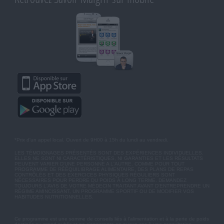
*Prix d'un appel local. Ouvert de 9H00 à 15h du lundi au vendredi.
LES TÉMOIGNAGES PRÉSENTÉS SONT DES EXPÉRIENCES INDIVIDUELLES.
ELLES NE SONT NI CARACTÉRISTIQUES, NI GARANTIES ET LES RÉSULTATS
PEUVENT VARIER D'UNE PERSONNE A L'AUTRE. COMME POUR TOUT
PROGRAMME DE RÉÉQUILIBRAGE ALIMENTAIRE, DES PLANS DE REPAS
CONTRÔLÉS ET DES EXERCICES PHYSIQUES RÉGULIERS SONT
NÉCESSAIRES POUR PERDRE DU POIDS À LONG TERME. DEMANDEZ
TOUJOURS L'AVIS DE VOTRE MÉDECIN TRAITANT AVANT D'ENTREPRENDRE UN
RÉGIME AMINCISSANT, UN PROGRAMME SPORTIF OU DE MODIFIER VOS
HABITUDES NUTRITIONNELLES.
Ce programme est une somme de conseils liés à l'alimentation et à la perte de poids