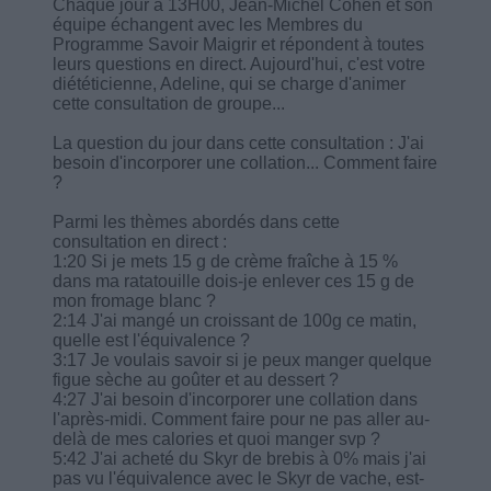
Chaque jour à 13H00, Jean-Michel Cohen et son
équipe échangent avec les Membres du
Programme Savoir Maigrir et répondent à toutes
leurs questions en direct. Aujourd'hui, c'est votre
diététicienne, Adeline, qui se charge d'animer
cette consultation de groupe...
La question du jour dans cette consultation : J'ai
besoin d'incorporer une collation... Comment faire
?
Parmi les thèmes abordés dans cette
consultation en direct :
1:20 Si je mets 15 g de crème fraîche à 15 %
dans ma ratatouille dois-je enlever ces 15 g de
mon fromage blanc ?
2:14 J'ai mangé un croissant de 100g ce matin,
quelle est l'équivalence ?
3:17 Je voulais savoir si je peux manger quelque
figue sèche au goûter et au dessert ?
4:27 J'ai besoin d'incorporer une collation dans
l'après-midi. Comment faire pour ne pas aller au-
delà de mes calories et quoi manger svp ?
5:42 J'ai acheté du Skyr de brebis à 0% mais j'ai
pas vu l'équivalence avec le Skyr de vache, est-