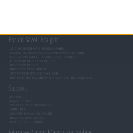
RÉGIME SAVOIR MAIGRIR
RÉGIME UNIVERSEL
MÉTHODE COHEN
ASTUCES JM COHEN
COMMUNAUTÉ
BOUTIQUE
LES LETTRES D'INFORMATION
INSCRIPTION
Forum Savoir Maigrir
JE COMMENCE MON RÉGIME COHEN
MORAL, MOTIVATION ET RÉGIME SAVOIR MAIGRIR
QUESTIONS SUR LE RÉGIME SAVOIR MAIGRIR
OUTILS DE COACHING COHEN
RECETTES COHEN
PRODUITS ET ALIMENTS
SPORT ET EXERCICE PHYSIQUE
RENCONTRES SAVOIR MAIGRIR ET PETITES ANNONCES
Support
CONTACT
RAPPELEZ-MOI
CONDITIONS D'UTILISATION
AIDE - FAQ
CHARTE SUR LA VIE PRIVÉE
BLOG DE JEAN MICHEL
MOT DE PASSE OUBLIÉ
Retrouvez Savoir Maigrir sur mobile