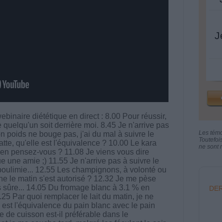
J
inaire diététique en direct : 8.00 Pour réussir,
e quelqu'un soit derrière moi. 8.45 Je n'arrive pas
Les tém
n poids ne bouge pas, j'ai du mal à suivre le
Toutefoi
te, qu'elle est l'équivalence ? 10.00 Le kara
ne sont n
'en pensez-vous ? 11.08 Je viens vous dire
 une amie ;) 11.55 Je n'arrive pas à suivre le
boulimie... 12.55 Les champignons, à volonté ou
ne le matin s'est autorisé ? 12.32 Je me pèse
s sûre... 14.05 Du fromage blanc à 3.1 % en
DER
.25 Par quoi remplacer le lait du matin, je ne
 est l'équivalence du pain blanc avec le pain
de cuisson est-il préférable dans le