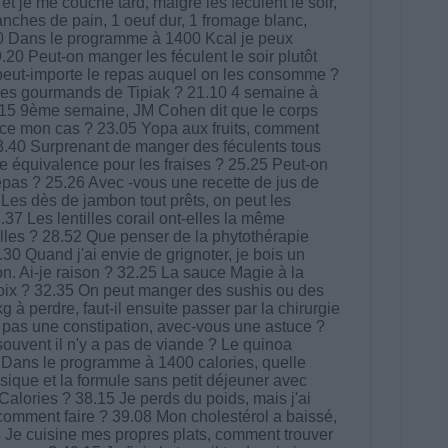
t je me couche tard, malgré les féculent le soir,
tranches de pain, 1 oeuf dur, 1 fromage blanc,
.00 Dans le programme à 1400 Kcal je peux
20 Peut-on manger les féculent le soir plutôt
, peut-importe le repas auquel on les consomme ?
s gourmands de Tipiak ? 21.10 4 semaine à
2.15 9ème semaine, JM Cohen dit que le corps
st-ce mon cas ? 23.05 Yopa aux fruits, comment
3.40 Surprenant de manger des féculents tous
ne équivalence pour les fraises ? 25.25 Peut-on
repas ? 25.26 Avec -vous une recette de jus de
 Les dès de jambon tout prêts, on peut les
37 Les lentilles corail ont-elles la même
illes ? 28.52 Que penser de la phytothérapie
.30 Quand j'ai envie de grignoter, je bois un
on. Ai-je raison ? 32.25 La sauce Magie à la
hoix ? 32.35 On peut manger des sushis ou des
à perdre, faut-il ensuite passer par la chirurgie
 pas une constipation, avec-vous une astuce ?
souvent il n'y a pas de viande ? Le quinoa
0 Dans le programme à 1400 calories, quelle
ssique et la formule sans petit déjeuner avec
 Calories ? 38.15 Je perds du poids, mais j'ai
comment faire ? 39.08 Mon cholestérol a baissé,
8 Je cuisine mes propres plats, comment trouver