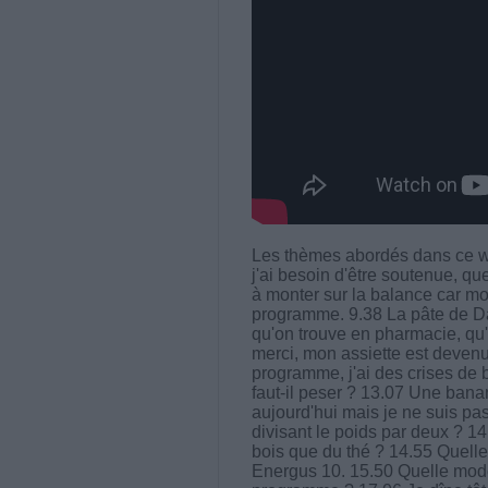
Les thèmes abordés dans ce web
j'ai besoin d'être soutenue, qu
à monter sur la balance car mo
programme. 9.38 La pâte de Dat
qu'on trouve en pharmacie, qu
merci, mon assiette est devenue
programme, j'ai des crises de 
faut-il peser ? 13.07 Une bana
aujourd'hui mais je ne suis pa
divisant le poids par deux ? 14
bois que du thé ? 14.55 Quelle
Energus 10. 15.50 Quelle mode 