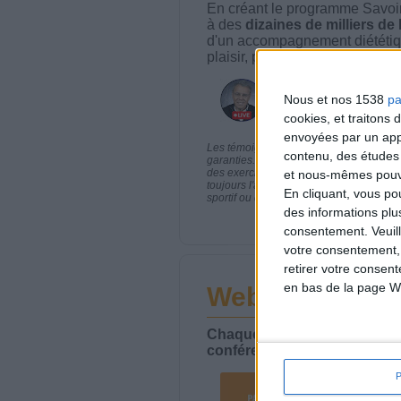
En créant le programme Savoir
à des
dizaines de milliers de
d'un accompagnement diététiq
plaisir, plus efficace, plus san
Nous et nos 1538
pa
cookies, et traitons
envoyées par un appa
Les témoignages présentés sont des expé
contenu, des études
garanties. Comme pour tout programme d
des exercices physiques réguliers sont
et nous-mêmes pouvon
toujours l'avis de votre médecin traita
En cliquant, vous p
sportif ou de modifier vos habitudes nutr
des informations plu
consentement.
Veuil
votre consentement,
retirer votre consen
en bas de la page W
Webinaires en 
Chaque semaine, posez vos qu
conférences avec Jean-Miche