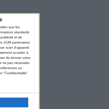
é
elles que les
formations standards
ublicité et de
os 1538 partenaires
par scan d'appareil.
galement accéder à
user de donner votre
t ne pas nécessiter
préférences ou
n "Confidentialité"