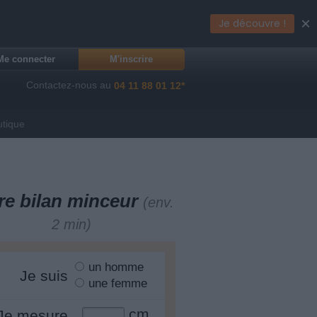
×
Je découvre !
Me connecter
M'inscrire
Contactez-nous au
04 11 88 01 12*
utique
re bilan minceur
(env.
2 min)
un homme
Je suis
une femme
cm
Je mesure