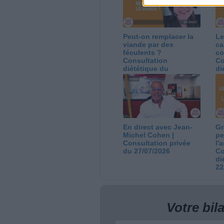
Peut-on remplacer la
Le
viande par des
ca
féculents ?
co
Consultation
Co
diététique du
di
05/08/2026
03
En direct avec Jean-
Gr
Michel Cohen |
pe
Consultation privée
l'
du 27/07/2026
Co
di
22
Votre bi