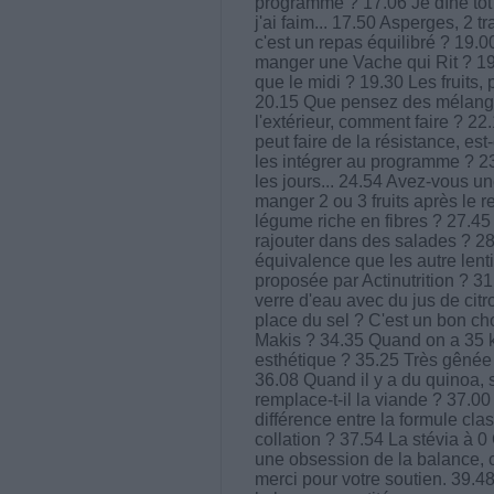
programme ? 17.06 Je dîne tôt e
j'ai faim... 17.50 Asperges, 2 
c'est un repas équilibré ? 19
manger une Vache qui Rit ? 19.
que le midi ? 19.30 Les fruits
20.15 Que pensez des mélange
l'extérieur, comment faire ? 2
peut faire de la résistance, e
les intégrer au programme ? 2
les jours... 24.54 Avez-vous u
manger 2 ou 3 fruits après le 
légume riche en fibres ? 27.45
rajouter dans des salades ? 28.
équivalence que les autre lent
proposée par Actinutrition ? 31
verre d'eau avec du jus de citr
place du sel ? C'est un bon c
Makis ? 34.35 Quand on a 35 kg 
esthétique ? 35.25 Très gênée
36.08 Quand il y a du quinoa, 
remplace-t-il la viande ? 37.0
différence entre la formule cla
collation ? 37.54 La stévia à 0
une obsession de la balance, 
merci pour votre soutien. 39.4