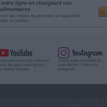
votre ligne en changeant vos
alimentaires
mincir des milliers de personnes et aujourd'hui,
allez en profiter.
etrouvez toutes les vidéos et
Suivez toute l'actualité de
'actu de votre coach grâce à
Jean-Michel Cohen sur
a chaîne Youtube
Instagram
CES INDIVIDUELLES. ELLES NE SONT NI CARACTÉRISTIQUES, NI GARANTIES ET LES 
UILIBRAGE ALIMENTAIRE, DES PLANS DE REPAS CONTRÔLÉS ET DES EXERCICES PHY
OURS L'AVIS DE VOTRE MÉDECIN TRAITANT AVANT D'ENTREPRENDRE UN RÉGIME AMINC