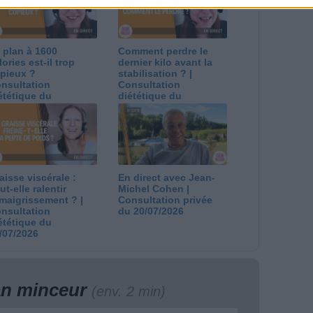
 plan à 1600
Comment perdre le
lories est-il trop
dernier kilo avant la
pieux ?
stabilisation ? |
nsultation
Consultation
ététique du
diététique du
/08/2026
29/07/2026
aisse viscérale :
En direct avec Jean-
ut-elle ralentir
Michel Cohen |
amaigrissement ? |
Consultation privée
nsultation
du 20/07/2026
ététique du
/07/2026
lan minceur
(env. 2 min)