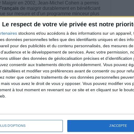
 Maigrir en 2002, Jean-Michel Cohen a permis
 Français
de maigrir durablement en bénéficiant
ue sur mesure et d'un programme minceur plus
té et plus personnalisé.
Le respect de votre vie privée est notre priorit
rtenaires
stockons et/ou accédons à des informations sur un appareil, t
 des données personnelles telles que des identifiants uniques et des in
reil pour des publicités et du contenu personnalisés, des mesures de p
riences individuelles qui ne sont ni caractéristiques, ni
 d'audience et le développement de services.
Avec votre permission, n
e rééquilibrage alimentaire, des plans de repas contrôlés et
 nécessaires pour perdre du poids à long terme. Demandez
s utiliser des données de géolocalisation précises et d’identification 
nt avant d'entreprendre un régime amincissant, un programme
ouvez consentir aux traitements décrits précédemment. Vous pouvez é
itionnelles.
s détaillées et modifier vos préférences avant de consentir ou pour ref
lez noter que certains traitements de vos données personnelles peuven
 mais vous avez le droit de vous y opposer. Vous pouvez modifier vos 
tement à tout moment en revenant sur ce site et en cliquant sur le bouto
eb.
direct
Voir tout
estions en live en participant à des vidéo-
l et les diététiciennes du programme.
PLUS D'OPTIONS
J'ACCEPTE