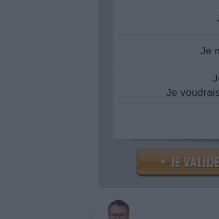
Je 
J
Je voudrai