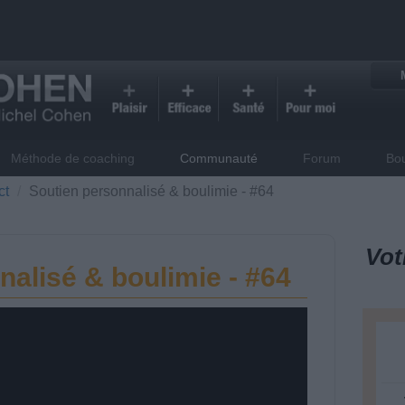
Méthode de coaching
Communauté
Forum
Bo
ct
Soutien personnalisé & boulimie - #64
Vot
nalisé & boulimie - #64