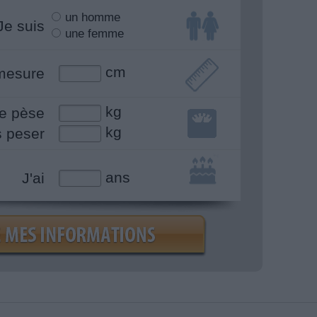
un homme
Je suis
une femme
cm
mesure
kg
e pèse
kg
s peser
ans
J'ai