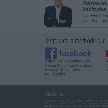
Retrouvez 
habitudes 
J'ai déjà fait 
c'est vous qui 
Retrouvez la méthode sur
Rejoignez la communauté
R
Savoir Maigrir sur Facebook
l
et suivez les dernières
s
nouveautés
Disclaimer
LES TÉMOIGNAGES PRÉSENTÉS SONT DES EXPÉRIEN
L'AUTRE. COMME POUR TOUT PROGRAMME DE RÉÉQ
PERDRE DU POIDS À LONG TERME. DEMANDEZ TOUJ