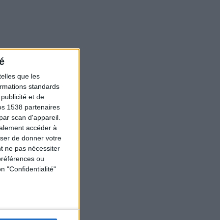
é
elles que les
formations standards
ublicité et de
os 1538 partenaires
par scan d'appareil.
galement accéder à
user de donner votre
t ne pas nécessiter
préférences ou
n "Confidentialité"