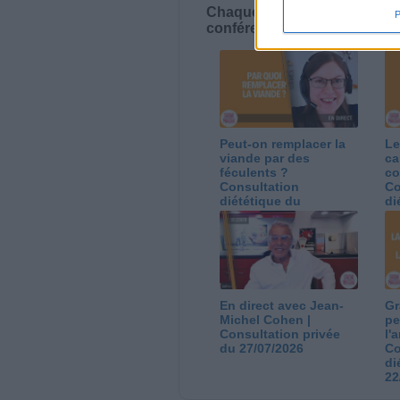
Chaque semaine, posez vos qu
conférences avec Jean-Miche
Peut-on remplacer la
Le
viande par des
ca
féculents ?
co
Consultation
Co
diététique du
di
05/08/2026
03
En direct avec Jean-
Gr
Michel Cohen |
pe
Consultation privée
l'
du 27/07/2026
Co
di
22