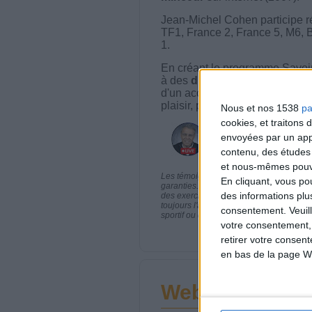
Jean-Michel Cohen participe r
TF1, France 2, France 5, M6, 
1.
En créant le programme Savoir
à des
dizaines de milliers de
d'un accompagnement diététiq
plaisir, plus efficace, plus san
Nous et nos 1538
pa
cookies, et traitons
envoyées par un appa
contenu, des études
et nous-mêmes pouvon
Les témoignages présentés sont des expé
En cliquant, vous p
garanties. Comme pour tout programme d
des informations plu
des exercices physiques réguliers sont
toujours l'avis de votre médecin traita
consentement.
Veuil
sportif ou de modifier vos habitudes nutr
votre consentement,
retirer votre consen
en bas de la page W
Webinaires en 