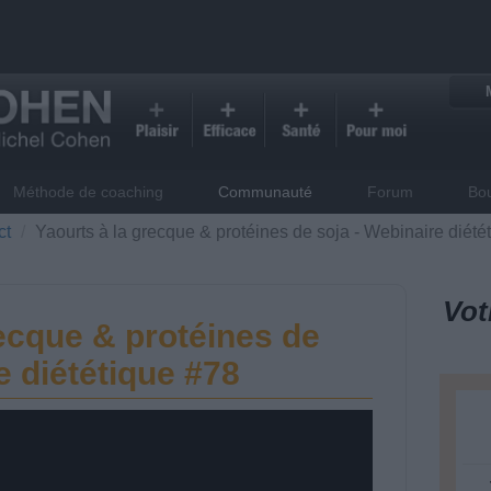
Méthode de coaching
Communauté
Forum
Bo
ct
Yaourts à la grecque & protéines de soja - Webinaire diété
Vot
recque & protéines de
e diététique #78