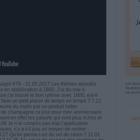
J
aigrir #78 - 31 05 2017 Les thèmes abordés
Les tém
Toutefoi
s en stabilisation à 1800. J'ai du mal à
ne sont n
e j'ai trouvé le bon rythme avec 1600, est-il
 faire un petit plaisir de temps en temps ? 7.12
eurre du matin par un produit laitier
is de champagne ce jour pour mon anniversaire.
ont en effet les yaourts qui sont plus riches et
DER
.06 Je n'ai compris pas trop l'application
ques, n'y a-t-il pas un moyen de rentrer
.27 Qu'en pense-t-on du sel de céleri ? 11.01