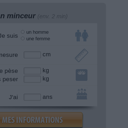
lan minceur
(env. 2 min)
un homme
Je suis
une femme
cm
mesure
kg
e pèse
kg
s peser
ans
J'ai