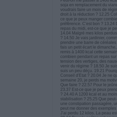
Peut-on me passer à 1400 kcal
soja en remplacement du viand
voudrais faire un mois de régim
droit à la réduction ? 12.25 Co
ce que je peux manger combien
préférence. C'est bon ? 13.24
repas du midi, est-ce que je peu
14.04 Malgré mes kilos perdus (e
? 14.50 Je vais jardinier, comm
prendre une barre de céréales p
fais un petit écart le dimanche, 
remis à 1400 kcal cette semaine
combien pendant un repas sur t
tension des vertiges, des naus
venir du régime ? 18.50 Je suis
suis un peu déçu. 19.21 Pourquo
Conseil d'Etat ? 20.04 Je ne q
semaine 20, je perds ma motiv
Que faire ? 22.57 Pour le jeûne,
23.37 Est-ce que je peux pren
? 24.40 A 1200 kcal et au moin
stabilisation ? 25.25 Que peut-
une constipation passagère, un
peut me donner des exemples p
J'ai perdu 12 kilos. La peau e