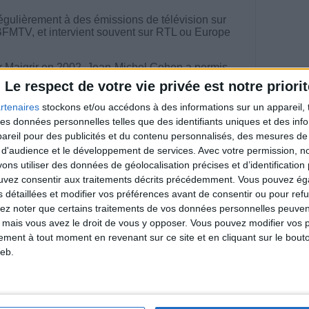
égulièrement à des émissions de télévision sur
BFMTV, et intervient souvent sur RTL ou Europe
 Maigrir en 2002, Jean-Michel Cohen a permis
 Français
de maigrir durablement en bénéficiant
Le respect de votre vie privée est notre priorit
ue sur mesure et d'un programme minceur plus
té et plus personnalisé.
rtenaires
stockons et/ou accédons à des informations sur un appareil, t
 des données personnelles telles que des identifiants uniques et des in
reil pour des publicités et du contenu personnalisés, des mesures de p
 d'audience et le développement de services.
Avec votre permission, n
s utiliser des données de géolocalisation précises et d’identification 
riences individuelles qui ne sont ni caractéristiques, ni
ouvez consentir aux traitements décrits précédemment. Vous pouvez é
e rééquilibrage alimentaire, des plans de repas contrôlés et
s détaillées et modifier vos préférences avant de consentir ou pour ref
 nécessaires pour perdre du poids à long terme. Demandez
nt avant d'entreprendre un régime amincissant, un programme
lez noter que certains traitements de vos données personnelles peuven
itionnelles.
 mais vous avez le droit de vous y opposer. Vous pouvez modifier vos 
tement à tout moment en revenant sur ce site et en cliquant sur le bouto
eb.
direct
Voir tout