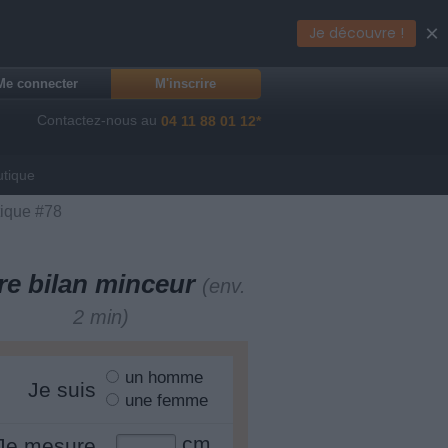
×
Je découvre !
Me connecter
M'inscrire
Contactez-nous au
04 11 88 01 12*
utique
tique #78
re bilan minceur
(env.
2 min)
un homme
Je suis
une femme
cm
Je mesure