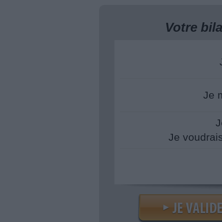
Votre bi
Je 
J
Je voudrai