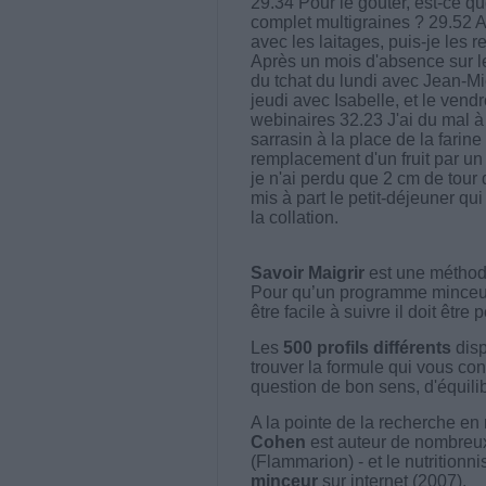
29.34 Pour le goûter, est-ce qu
complet multigraines ? 29.52 
avec les laitages, puis-je les
Après un mois d'absence sur le s
du tchat du lundi avec Jean-Mi
jeudi avec Isabelle, et le vend
webinaires 32.23 J'ai du mal à
sarrasin à la place de la farine
remplacement d'un fruit par un
je n'ai perdu que 2 cm de tour d
mis à part le petit-déjeuner qu
la collation.
Savoir Maigrir
est une méthode
Pour qu’un programme minceur soi
être facile à suivre il doit être
Les
500 profils différents
disp
trouver la formule qui vous con
question de bon sens, d'équilibr
A la pointe de la recherche en 
Cohen
est auteur de nombreux 
(Flammarion) - et le nutritionni
minceur
sur internet (2007).