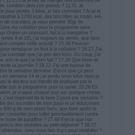
 ? 11.25 J'ai envie de manger des protéines de
e, combien dois-j'en prends ? 11.51 Je
e pour perdre 3 kilos, je fais comment ? Ai-je le
lopathie à 1200 kcal, des biscottes au matin, est-
 de cracottes, je veux prendre 30gr de
 Dans ma collation pour le programme sans
x choisir un croissant, fait à la margarine ?
ntre 9 et 10), j'ai toujours du ventre, que faire
ent compter cette activité ? 15.38 Peut-on
our remplacer un fruit à la collation ? 16.27 J'ai
j'ai constaté que j'ai pris des kilos. Du coup, j'ai
, est-ce que j'ai bien fait ? 17.26 Que boire et
oute la journée ? 18.22 J'ai une baisse de
ées la semaine dernière. Est-ce que ça peut
 en semaine 14 et j'ai perdu onze kilos mais je
i le docteur est interdit de pratiquer par le
uitte pas le programme pour la santé. 20.26 En
ation, je craque chaque jour sur quelque chose.
 c'est impératif de le faire 2 jours par semaine ?
dre des sucrettes de mon pays et un édulcorant
s 600 g de mon poids fixés, que faire après la
on conseiller pour lutter ponctuellement contre
e huile de paraffine ? 27.46 Est-ce que l'on
récis des céréales au petit-déjeuner ? 28.37
st détendue, avez-vous des trucs pour remédier ?