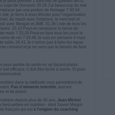
e je peux prendre 2 tranches de galettes de riz
Au sujet de Gomasio 30.26 J'ai beaucoup du mal
 remplacer par une portion de fromage ? 30.54
ite, je tiens à vous féliciter pour l'organisation
chel, du mardi avec Delphine, le mercredi et
redi avec Morgan et JMB. 31.36 Liste de tous les
 boire. 33.10 Peut-on remplacer la farine de
 de maïs ? 33.29 Peut-on faire tous les jours le
 verre de vin ? 33.48 Je suis en semaine 4 mais
e taille. 34.41 Je n'arrive pas à faire les repas
i me convient et je ne sens pas le besoin de faire
 pour perdre du poids en se faisant plaisir.
t efficace, il doit être facile à suivre. Et pour
 personnalisé.
onibles dans la méthode vous permettront de
vient.
Pas d'aliments interdits
, tout est
e et de plaisir.
nutrition depuis plus de 30 ans,
Jean-Michel
best-sellers en nutrition - dont Savoir Maigrir
ste français qui est
à l'origine du coaching