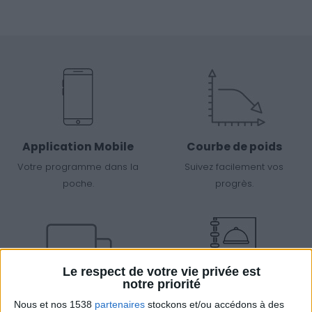
Application Mobile
Courbe de poids
Votre programme dans la
Suivez facilement vos
poche.
progrès.
Le respect de votre vie privée est
notre priorité
Tchat Diététique
Plans de Repas
Nous et nos 1538
partenaires
stockons et/ou accédons à des