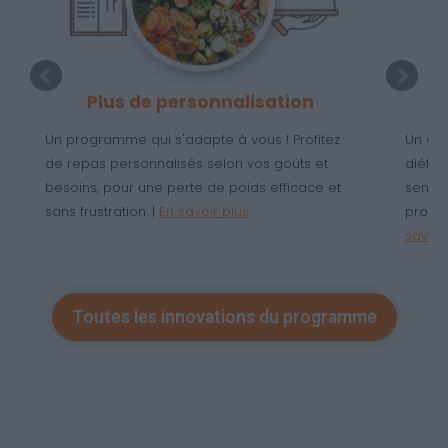
Plus de personnalisation
Un programme qui s'adapte à vous ! Profitez
Un ac
de repas personnalisés selon vos goûts et
diétét
besoins, pour une perte de poids efficace et
semain
sans frustration. |
En savoir plus
progra
savoir
Toutes les innovations du programme