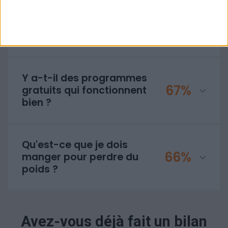
Combien de semaines ça
71%
va me prendre pour
perdre mes kilos ?
Y a-t-il des programmes
67%
gratuits qui fonctionnent
bien ?
Qu'est-ce que je dois
66%
manger pour perdre du
poids ?
Avez-vous déjà fait un bilan