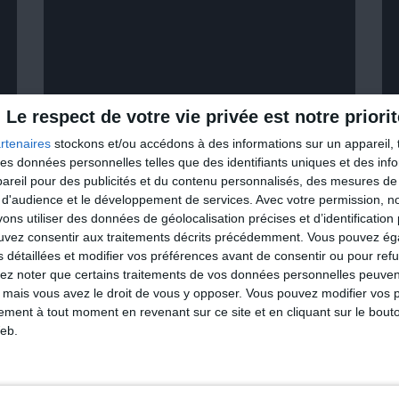
Le respect de votre vie privée est notre priorit
rtenaires
stockons et/ou accédons à des informations sur un appareil, t
 des données personnelles telles que des identifiants uniques et des in
reil pour des publicités et du contenu personnalisés, des mesures de p
VOIR PLUS
 d'audience et le développement de services.
Avec votre permission, n
s utiliser des données de géolocalisation précises et d’identification 
ouvez consentir aux traitements décrits précédemment. Vous pouvez é
Perdre 3 kilos e
s détaillées et modifier vos préférences avant de consentir ou pour ref
lez noter que certains traitements de vos données personnelles peuven
C'est possi
 mais vous avez le droit de vous y opposer. Vous pouvez modifier vos 
tement à tout moment en revenant sur ce site et en cliquant sur le bouto
eb.
Je découv