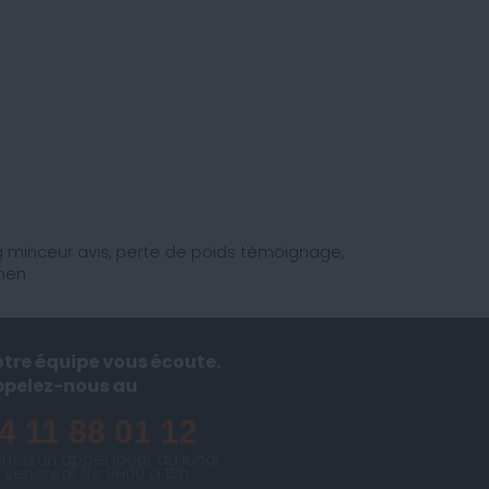
minceur avis, perte de poids témoignage,
hen
tre équipe vous écoute.
ppelez-nous au
4 11 88 01 12
ût d'un appel local, du lundi
 vendredi de 9H00 à 15h