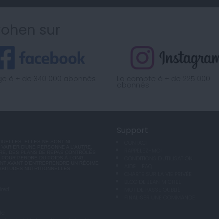
Cohen sur
ge à + de 340 000 abonnés
La compte à + de 225 000
abonnés
Support
UELLES. ELLES NE SONT NI
CONTACT
VARIER D'UNE PERSONNE A L'AUTRE.
RAPPELEZ-MOI
RE, DES PLANS DE REPAS CONTRÔLÉS
CONDITIONS D'UTILISATION
 POUR PERDRE DU POIDS À LONG
ANT AVANT D'ENTREPRENDRE UN RÉGIME
AIDE - FAQ
ABITUDES NUTRITIONNELLES.
CHARTE SUR LA VIE PRIVÉE
BLOG DE JEAN MICHEL
redi.
MOT DE PASSE OUBLIÉ
FINALISER UNE COMMANDE
le.