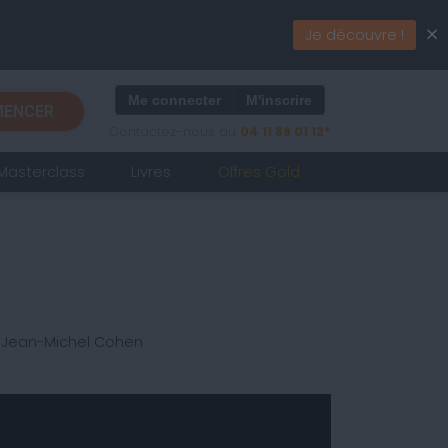
×
Je découvre !
Me connecter
M'inscrire
ENCER
Contactez-nous au
04 11 88 01 12*
Masterclass
Livres
Offres Gold
r Jean-Michel Cohen