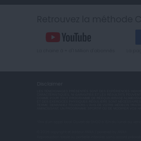
Retrouvez la méthode 
La chaine à + d'1 Million d'abonnés
La pa
Disclaimer
LES TÉMOIGNAGES PRÉSENTÉS SONT DES EXPÉRIENCES INDIVID
CARACTÉRISTIQUES, NI GARANTIES ET LES RÉSULTATS PEUVENT 
COMME POUR TOUT PROGRAMME DE RÉÉQUILIBRAGE ALIMENTAI
ET DES EXERCICES PHYSIQUES RÉGULIERS SONT NÉCESSAIRES
TERME. DEMANDEZ TOUJOURS L'AVIS DE VOTRE MÉDECIN TRAIT
AMINCISSANT, UN PROGRAMME SPORTIF OU DE MODIFIER VOS H
*Prix d'un appel local. Ouvert de 9H00 à 15h du lundi au vend
© 2026 copyright et éditeur ANXA / powered by ANXA
Reproduction totale ou partielle interdite sans accord préalab