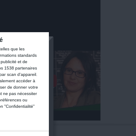
é
×
elles que les
formations standards
ublicité et de
os 1538 partenaires
par scan d'appareil.
galement accéder à
n 7 jours ?
user de donner votre
t ne pas nécessiter
ble !
préférences ou
n "Confidentialité"
re !