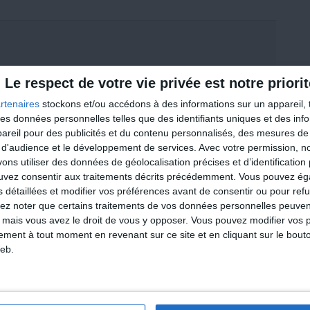
Le respect de votre vie privée est notre priorit
cher mon pc après avoir rempli mon carnet minceur,
mon jeu de ferme !!!!! je suis restée gamine malgré
rtenaires
stockons et/ou accédons à des informations sur un appareil, t
 des données personnelles telles que des identifiants uniques et des in
reil pour des publicités et du contenu personnalisés, des mesures de p
 d'audience et le développement de services.
Avec votre permission, n
s utiliser des données de géolocalisation précises et d’identification 
ouvez consentir aux traitements décrits précédemment. Vous pouvez é
Perdre 3 kilos e
s détaillées et modifier vos préférences avant de consentir ou pour ref
rde un film ou une série à la tv après avoir dîné.......
lez noter que certains traitements de vos données personnelles peuven
C'est possi
 mais vous avez le droit de vous y opposer. Vous pouvez modifier vos 
tement à tout moment en revenant sur ce site et en cliquant sur le bouto
eb.
Je découv
rde un film ou une série à la tv après avoir dîné.......