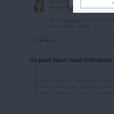
Brigitte449 (Nantes, 44)
Posté le 12-01-2020 à 15:04
Je ne regarde plus les infos en 
que je mange , merci
1 - 10 de 57
Ca peut aussi vous intéresser 
La poudre d'insectes dans nos assiett
Rayon diététique : le grand leurre des r
Noix et amandes : des trésors de san
Rayon minceur : les pièges d'une alime
Produits sans sucre : plaisir sans culpab