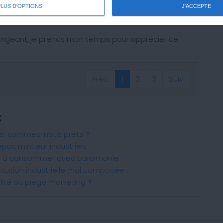
PLUS D'OPTIONS
J'ACCEPTE
mangeant, je prends mon temps pour apprécier ce
Préc.
1
2
3
Suiv.
(current)
:
es: sommes-nous prêts ?
epas minceur industriels
té à consommer avec parcimonie
ntation industrielle mal composée
ilité ou piège marketing ?