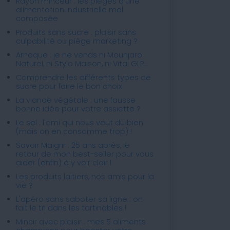
Rayon minceur : les pièges d'une
alimentation industrielle mal
composée
Produits sans sucre : plaisir sans
culpabilité ou piège marketing ?
Arnaque : je ne vends ni Mounjaro
Naturel, ni Stylo Maison, ni Vital GLP...
Comprendre les différents types de
sucre pour faire le bon choix.
La viande végétale : une fausse
bonne idée pour votre assiette ?
Le sel : l'ami qui nous veut du bien
(mais on en consomme trop) !
Savoir Maigrir : 25 ans après, le
retour de mon best-seller pour vous
aider (enfin) à y voir clair !
Les produits laitiers, nos amis pour la
vie ?
L'apéro sans saboter sa ligne : on
fait le tri dans les tartinables !
Mincir avec plaisir : mes 5 aliments