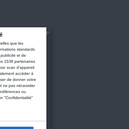
é
×
elles que les
formations standards
ublicité et de
os 1538 partenaires
par scan d'appareil.
galement accéder à
n 7 jours ?
user de donner votre
t ne pas nécessiter
ble !
préférences ou
n "Confidentialité"
re !