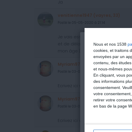
Ja
venitienne1947 (vayres, 33)
Posté le 05-05-2020 à 21:14
Je vais essayer dés ce soir de lâ
et de délaisser pendant un temps 
Nous et nos 1538
pa
mon âge ( 73 ans )
cookies, et traitons
envoyées par un appa
contenu, des études
Myriam97425 (Les avirons, 97)
et nous-mêmes pouvon
Posté le 03-03-2020 à 16:35
En cliquant, vous p
des informations plu
Ecrivez ici vos commentaires.je rega
consentement.
Veuil
votre consentement,
Myriam97425 (Les avirons, 97)
retirer votre consen
en bas de la page W
Posté le 03-03-2020 à 16:35
Ecrivez ici vos commentaires.je rega