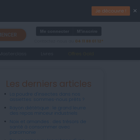
×
Je découvre !
Me connecter
M'inscrire
ENCER
Contactez-nous au
04 11 88 01 12*
Masterclass
Livres
Offres Gold
Les derniers articles
La poudre d'insectes dans nos
assiettes: sommes-nous prêts ?
Rayon diététique : le grand leurre
des repas minceur industriels
Noix et amandes : des trésors de
santé à consommer avec
parcimonie