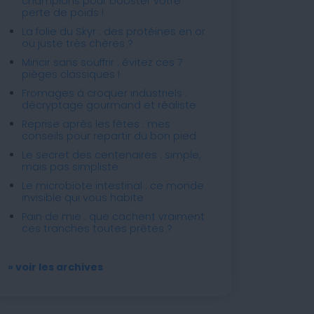
champions pour booster votre
perte de poids !
La folie du Skyr : des protéines en or
ou juste très chères ?
Mincir sans souffrir : évitez ces 7
pièges classiques !
Fromages à croquer industriels :
décryptage gourmand et réaliste
Reprise après les fêtes : mes
conseils pour repartir du bon pied
Le secret des centenaires : simple,
mais pas simpliste
Le microbiote intestinal : ce monde
invisible qui vous habite
Pain de mie : que cachent vraiment
ces tranches toutes prêtes ?
» voir les archives