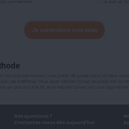
suis une femme
Je suis un 
Je commence mon bilan
éthode
nceur permettant une perte de poids sans se faire violenc
esoin de s’affamer. Pour Jean-Michel Cohen, le plaisir est la 
s en place par le Dr Jean-Michel Cohen, va vous apprendre la
Des questions ?
No
Contactez-nous dès aujourd'hui
A