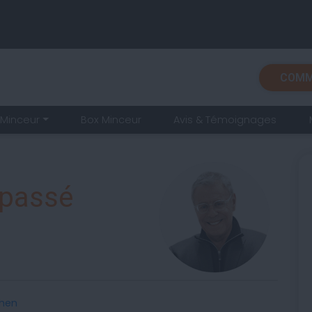
COMM
Minceur
Box Minceur
Avis & Témoignages
 passé
ohen