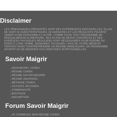
Disclaimer
LES TÉMOIGNAGES PRÉSENTÉS SONT DES EXPÉRIENCES INDIVIDUELLES. ELLES
NE SONT NI CARACTÉRISTIQUES, NI GARANTIES ET LES RÉSULTATS PEUVENT
VARIER D'UNE PERSONNE A L'AUTRE. COMME POUR TOUT PROGRAMME DE
RÉÉQUILIBRAGE ALIMENTAIRE, DES PLANS DE REPAS CONTRÔLÉS ET DES
EXERCICES PHYSIQUES RÉGULIERS SONT NÉCESSAIRES POUR PERDRE DU
POIDS À LONG TERME. DEMANDEZ TOUJOURS L'AVIS DE VOTRE MÉDECIN
TRAITANT AVANT D'ENTREPRENDRE UN RÉGIME AMINCISSANT, UN PROGRAMME
SPORTIF OU DE MODIFIER VOS HABITUDES NUTRITIONNELLES.
Savoir Maigrir
JEAN-MICHEL COHEN
RÉGIME COHEN
RÉGIME SAVOIR MAIGRIR
RÉGIME UNIVERSEL
MÉTHODE COHEN
ASTUCES JM COHEN
COMMUNAUTÉ
BOUTIQUE
INSCRIPTION
Forum Savoir Maigrir
JE COMMENCE MON RÉGIME COHEN