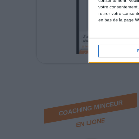
consentement.
Veuil
votre consentement,
retirer votre consen
en bas de la page W
COACHING MINCEUR
EN LIGNE