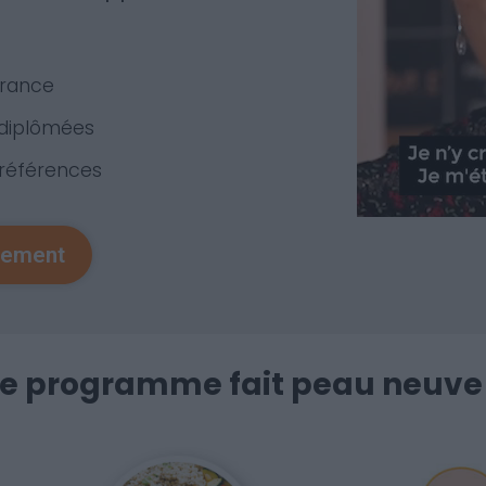
France
 diplômées
préférences
tement
Le programme fait peau neuve 