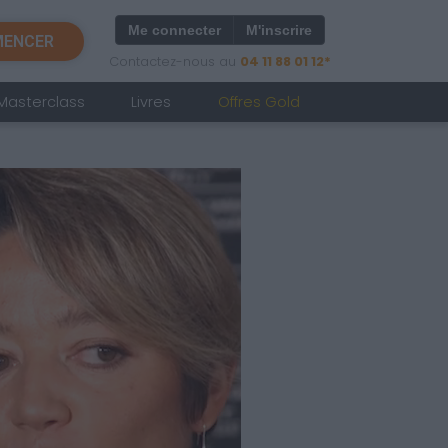
Me connecter
M'inscrire
ENCER
Contactez-nous au
04 11 88 01 12*
Masterclass
Livres
Offres Gold