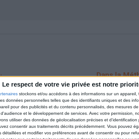
Dans la Mét
Le respect de votre vie privée est notre priorit
VOUS ÊTES ACCOMPAGNÉ
rtenaires
stockons et/ou accédons à des informations sur un appareil, t
✔️
Votre diététicienne dédiée 
 des données personnelles telles que des identifiants uniques et des in
reil pour des publicités et du contenu personnalisés, des mesures de p
tout au long du programme.
 d'audience et le développement de services.
Avec votre permission, n
✔️
Vous échangez avec elle grâce
s utiliser des données de géolocalisation précises et d’identification 
ouvez consentir aux traitements décrits précédemment. Vous pouvez é
✔️
Vous la retrouvez chaque sem
s détaillées et modifier vos préférences avant de consentir ou pour ref