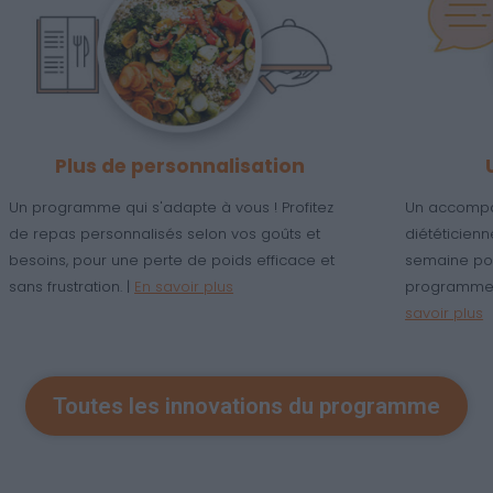
Plus simple d'utilisation
Maigrir devient facile ! Avec une interface
Une 
intuitive et des conseils clairs, suivez votre
vos 
programme sans stress et adaptez-le à votre
opti
n
quotidien en un clic. |
En savoir plus
tech
Toutes les innovations du programme