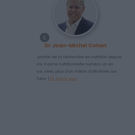
sation
Un suivi individuel
s ! Profitez
Un accompagnement unique ! Une
os goûts et
diététicienne dédiée vous suit chaque
s efficace et
semaine pour vous motiver et ajuster votre
programme selon vos progrès et besoins. |
E
savoir plus