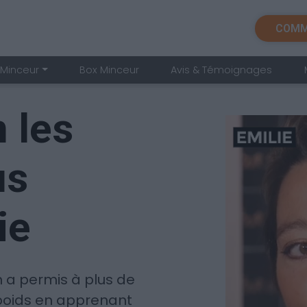
COMM
Minceur
Box Minceur
Avis & Témoignages
 les
us
ie
 a permis à plus de
poids en apprenant