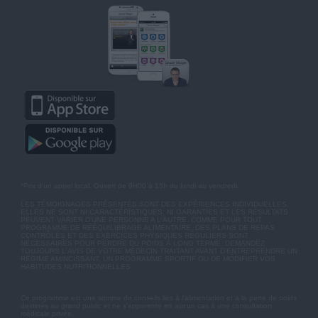
*Prix d'un appel local. Ouvert de 9H00 à 15h du lundi au vendredi.
LES TÉMOIGNAGES PRÉSENTÉS SONT DES EXPÉRIENCES INDIVIDUELLES.
ELLES NE SONT NI CARACTÉRISTIQUES, NI GARANTIES ET LES RÉSULTATS
PEUVENT VARIER D'UNE PERSONNE A L'AUTRE. COMME POUR TOUT
PROGRAMME DE RÉÉQUILIBRAGE ALIMENTAIRE, DES PLANS DE REPAS
CONTRÔLÉS ET DES EXERCICES PHYSIQUES RÉGULIERS SONT
NÉCESSAIRES POUR PERDRE DU POIDS À LONG TERME. DEMANDEZ
TOUJOURS L'AVIS DE VOTRE MÉDECIN TRAITANT AVANT D'ENTREPRENDRE UN
RÉGIME AMINCISSANT, UN PROGRAMME SPORTIF OU DE MODIFIER VOS
HABITUDES NUTRITIONNELLES.
Ce programme est une somme de conseils liés à l'alimentation et à la perte de poids
destinés au grand public et ne s'apparente en aucun cas à une consultation
médicale privée.