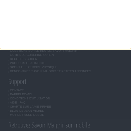
MÉTHODE COHEN
ASTUCES JM COHEN
COMMUNAUTÉ
BOUTIQUE
LES LETTRES D'INFORMATION
INSCRIPTION
Forum Savoir Maigrir
JE COMMENCE MON RÉGIME COHEN
MORAL, MOTIVATION ET RÉGIME SAVOIR MAIGRIR
QUESTIONS SUR LE RÉGIME SAVOIR MAIGRIR
OUTILS DE COACHING COHEN
RECETTES COHEN
PRODUITS ET ALIMENTS
SPORT ET EXERCICE PHYSIQUE
RENCONTRES SAVOIR MAIGRIR ET PETITES ANNONCES
Support
CONTACT
RAPPELEZ-MOI
CONDITIONS D'UTILISATION
AIDE - FAQ
CHARTE SUR LA VIE PRIVÉE
BLOG DE JEAN MICHEL
MOT DE PASSE OUBLIÉ
Retrouvez Savoir Maigrir sur mobile