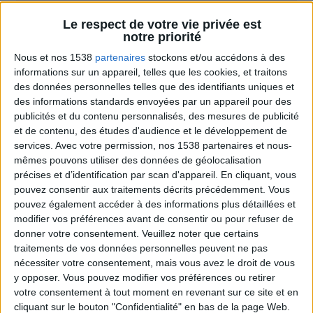
Le respect de votre vie privée est
Sport pour maigrir à la maison
notre priorité
Voir tout
Nous et nos 1538
partenaires
stockons et/ou accédons à des
Des exercices physiques efficaces à
informations sur un appareil, telles que les cookies, et traitons
pratiquer à la maison pour accompagner la
des données personnelles telles que des identifiants uniques et
perte de poids et muscler des zones
spécifiques du corps.
des informations standards envoyées par un appareil pour des
publicités et du contenu personnalisés, des mesures de publicité
et de contenu, des études d'audience et le développement de
services.
Avec votre permission, nos 1538 partenaires et nous-
mêmes pouvons utiliser des données de géolocalisation
précises et d’identification par scan d'appareil. En cliquant, vous
pouvez consentir aux traitements décrits précédemment. Vous
pouvez également accéder à des informations plus détaillées et
modifier vos préférences avant de consentir ou pour refuser de
donner votre consentement.
Veuillez noter que certains
traitements de vos données personnelles peuvent ne pas
Bas du Corps en Feu : 30 min Cardio + Renfo
nécessiter votre consentement, mais vous avez le droit de vous
Muscu | GymWaouw 8H avec Léa du
y opposer. Vous pouvez modifier vos préférences ou retirer
03/09/2025
votre consentement à tout moment en revenant sur ce site et en
cliquant sur le bouton "Confidentialité" en bas de la page Web.