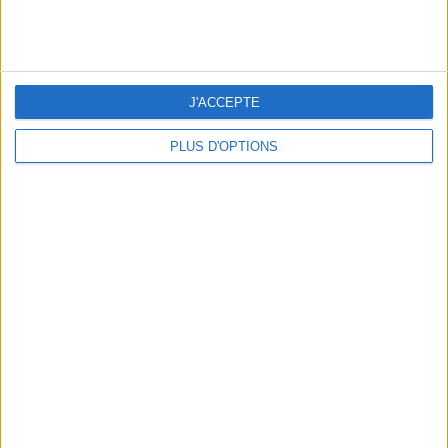
ans
J'ai
J'ACCEPTE
PLUS D'OPTIONS
DERNIÈRES VIDÉO
Peut-on remplacer la
viande par des
féculents ?
Consultation
diététique du
05/08/2026
Webinaires en direct
Bas du Corps en Feu