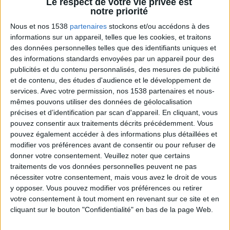
Le respect de votre vie privée est
notre priorité
Nous et nos 1538
partenaires
stockons et/ou accédons à des
informations sur un appareil, telles que les cookies, et traitons
des données personnelles telles que des identifiants uniques et
des informations standards envoyées par un appareil pour des
publicités et du contenu personnalisés, des mesures de publicité
et de contenu, des études d'audience et le développement de
services.
Avec votre permission, nos 1538 partenaires et nous-
mêmes pouvons utiliser des données de géolocalisation
Bas du Corps en Feu : 30 min Cardio + Renfo
Muscu | GymWaouw 8H avec Léa du
précises et d’identification par scan d'appareil. En cliquant, vous
03/09/2025
pouvez consentir aux traitements décrits précédemment. Vous
pouvez également accéder à des informations plus détaillées et
modifier vos préférences avant de consentir ou pour refuser de
donner votre consentement.
Veuillez noter que certains
traitements de vos données personnelles peuvent ne pas
nécessiter votre consentement, mais vous avez le droit de vous
y opposer. Vous pouvez modifier vos préférences ou retirer
votre consentement à tout moment en revenant sur ce site et en
cliquant sur le bouton "Confidentialité" en bas de la page Web.