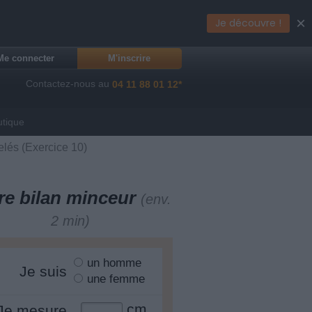
×
Je découvre !
Me connecter
M'inscrire
Contactez-nous au
04 11 88 01 12*
utique
elés (Exercice 10)
re bilan minceur
(env.
2 min)
un homme
Je suis
une femme
cm
Je mesure