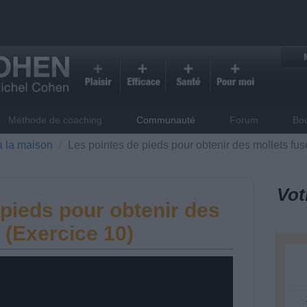
Méthode de coaching
Communauté
Forum
Bo
à la maison
Les pointes de pieds pour obtenir des mollets fus
Vot
 pieds pour obtenir des
 (Exercice 10)