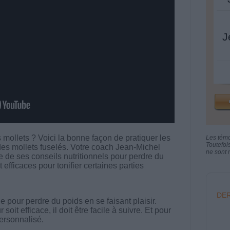
J
 mollets ? Voici la bonne façon de pratiquer les
Les tém
Toutefoi
des mollets fuselés. Votre coach Jean-Michel
ne sont n
de ses conseils nutritionnels pour perdre du
 efficaces pour tonifier certaines parties
DER
 pour perdre du poids en se faisant plaisir.
t efficace, il doit être facile à suivre. Et pour
 personnalisé.