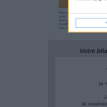
Exercices debout sans
Ci
saut – 20 min de sport
Ca
doux et efficace ! |
8H
GymWaouw 8H avec
06
Léa du 13/08/2025
Votre bi
Je 
J
Je voudrai