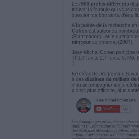
Les
500 profils différents
disp
trouver la formule qui vous con
question de bon sens, d'équilibr
A la pointe de la recherche en 
Cohen
est auteur de nombreux 
(Flammarion) - et le nutritionni
minceur
sur internet (2007).
Jean-Michel Cohen participe r
TF1, France 2, France 5, M6, 
1.
En créant le programme Savoir
à des
dizaines de milliers de
d'un accompagnement diététiq
plaisir, plus efficace, plus san
Les témoignages présentés sont des expé
garanties. Comme pour tout programme d
des exercices physiques réguliers sont
toujours l'avis de votre médecin traita