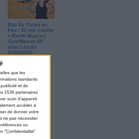
Bas du Corps en
Feu : 30 min Cardio
+ Renfo Muscu |
GymWaouw 8H
avec Léa du
03/09/2025
Sport pour maigrir à la
é
maison
elles que les
Nouveautés
formations standards
ublicité et de
os 1538 partenaires
par scan d'appareil.
galement accéder à
user de donner votre
t ne pas nécessiter
préférences ou
n "Confidentialité"