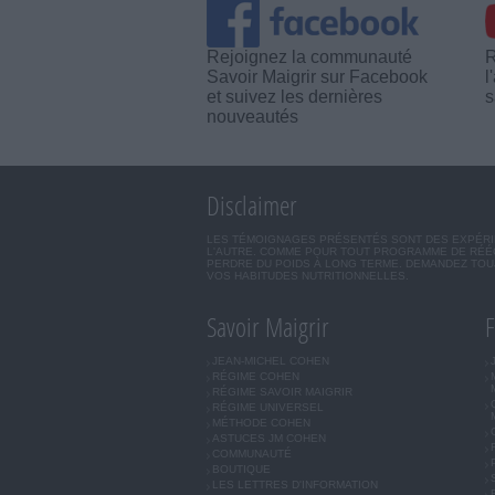
Rejoignez la communauté
R
Savoir Maigrir sur Facebook
l
et suivez les dernières
s
nouveautés
Disclaimer
LES TÉMOIGNAGES PRÉSENTÉS SONT DES EXPÉRIEN
L'AUTRE. COMME POUR TOUT PROGRAMME DE RÉÉQ
PERDRE DU POIDS À LONG TERME. DEMANDEZ TOUJ
VOS HABITUDES NUTRITIONNELLES.
Savoir Maigrir
F
JEAN-MICHEL COHEN
RÉGIME COHEN
RÉGIME SAVOIR MAIGRIR
RÉGIME UNIVERSEL
MÉTHODE COHEN
ASTUCES JM COHEN
COMMUNAUTÉ
BOUTIQUE
LES LETTRES D'INFORMATION