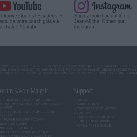
etrouvez toutes les vidéos et
Suivez toute l'actualité de
'actu de votre coach grâce à
Jean-Michel Cohen sur
a chaîne Youtube
Instagram
CES INDIVIDUELLES. ELLES NE SONT NI CARACTÉRISTIQUES, NI GARANTIES ET LES 
UILIBRAGE ALIMENTAIRE, DES PLANS DE REPAS CONTRÔLÉS ET DES EXERCICES PHY
OURS L'AVIS DE VOTRE MÉDECIN TRAITANT AVANT D'ENTREPRENDRE UN RÉGIME AMINC
orum Savoir Maigrir
Support
JE COMMENCE MON RÉGIME COHEN
CONTACT
MORAL, MOTIVATION ET RÉGIME SAVOIR
RAPPELEZ-MOI
MAIGRIR
CONDITIONS D'UTILISATION
QUESTIONS SUR LE RÉGIME SAVOIR
AIDE - FAQ
MAIGRIR
CHARTE SUR LA VIE PRIVÉE
OUTILS DE COACHING COHEN
BLOG DE JEAN MICHEL
RECETTES COHEN
MOT DE PASSE OUBLIÉ
PRODUITS ET ALIMENTS
SPORT ET EXERCICE PHYSIQUE
RENCONTRES SAVOIR MAIGRIR ET