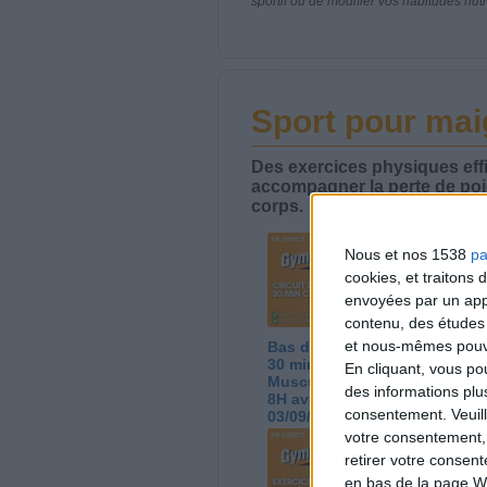
sportif ou de modifier vos habitudes nutr
Sport pour maig
Des exercices physiques effi
accompagner la perte de poi
corps.
Nous et nos 1538
pa
cookies, et traitons
envoyées par un appa
contenu, des études
et nous-mêmes pouvon
Bas du Corps en Feu :
Sé
30 min Cardio + Renfo
ac
En cliquant, vous p
Muscu | GymWaouw
G
des informations plu
8H avec Léa du
Lé
consentement.
Veuil
03/09/2025
votre consentement,
retirer votre consen
en bas de la page W