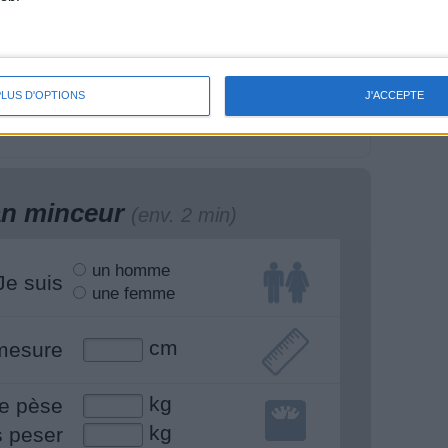
rcuit Facile Dos &
20 MIN Exos au Sol –
rdio | GymWaouw
Renfo Total, 100%
 avec Léa du
Énergie ! GymWaouw
PLUS D'OPTIONS
J'ACCEPTE
/08/2025
8H avec Léa du
02/07/2025
lan minceur
(env. 2 min)
un homme
Je suis
une femme
cm
mesure
kg
e pèse
kg
s peser