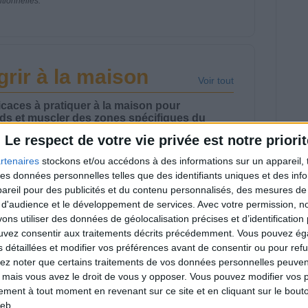
itionnelles.
rir à la maison
Voir tout
caces à pratiquer à la maison pour
ds et muscler des zones spécifiques du
Le respect de votre vie privée est notre priorit
rtenaires
stockons et/ou accédons à des informations sur un appareil, t
 des données personnelles telles que des identifiants uniques et des in
reil pour des publicités et du contenu personnalisés, des mesures de p
 d'audience et le développement de services.
Avec votre permission, n
s utiliser des données de géolocalisation précises et d’identification 
ance de marche
Étirements et
tive à la maison ! |
exercices sur chaise |
ouvez consentir aux traitements décrits précédemment. Vous pouvez é
ymWaouw 8H avec
GymWaouw 8H avec
s détaillées et modifier vos préférences avant de consentir ou pour ref
a du 27/08/2025
Léa du 20/08/2025
lez noter que certains traitements de vos données personnelles peuven
 mais vous avez le droit de vous y opposer. Vous pouvez modifier vos 
tement à tout moment en revenant sur ce site et en cliquant sur le bouto
eb.