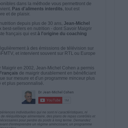
onibles dans la méthode vous permettront de
vient.
Pas d'aliments interdits
, tout est
e et de plaisir.
nutrition depuis plus de 30 ans,
Jean-Michel
best-sellers en nutrition - dont Savoir Maigrir
ste français qui est
à l'origine du coaching
égulièrement à des émissions de télévision sur
BFMTV, et intervient souvent sur RTL ou Europe
 Maigrir en 2002, Jean-Michel Cohen a permis
 Français
de maigrir durablement en bénéficiant
ue sur mesure et d'un programme minceur plus
té et plus personnalisé.
riences individuelles qui ne sont ni caractéristiques, ni
e rééquilibrage alimentaire, des plans de repas contrôlés et
 nécessaires pour perdre du poids à long terme. Demandez
nt avant d'entreprendre un régime amincissant, un programme