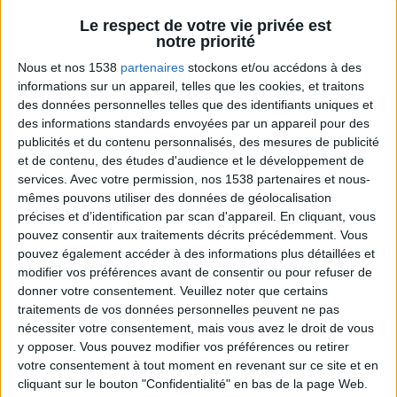
Le respect de votre vie privée est
notre priorité
Vous m'avez demandé
Voir tout
Nous et nos 1538
partenaires
stockons et/ou accédons à des
Vous avez une question liée à la nutrition ou à
informations sur un appareil, telles que les cookies, et traitons
l'alimentation ? Posez la en commentaire des
des données personnelles telles que des identifiants uniques et
vidéos et Jean-Michel vous répondra dans la
des informations standards envoyées par un appareil pour des
prochaine vidéo.
publicités et du contenu personnalisés, des mesures de publicité
et de contenu, des études d'audience et le développement de
services.
Avec votre permission, nos 1538 partenaires et nous-
mêmes pouvons utiliser des données de géolocalisation
précises et d’identification par scan d'appareil. En cliquant, vous
pouvez consentir aux traitements décrits précédemment. Vous
pouvez également accéder à des informations plus détaillées et
modifier vos préférences avant de consentir ou pour refuser de
donner votre consentement.
Veuillez noter que certains
traitements de vos données personnelles peuvent ne pas
Question/Réponse : Que Manger Pendant le
nécessiter votre consentement, mais vous avez le droit de vous
Ramadan ?
y opposer. Vous pouvez modifier vos préférences ou retirer
votre consentement à tout moment en revenant sur ce site et en
cliquant sur le bouton "Confidentialité" en bas de la page Web.