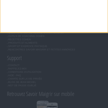
COMMUNAUTÉ
BOUTIQUE
LES LETTRES D'INFORMATION
INSCRIPTION
Forum Savoir Maigrir
JE COMMENCE MON RÉGIME COHEN
MORAL, MOTIVATION ET RÉGIME SAVOIR MAIGRIR
QUESTIONS SUR LE RÉGIME SAVOIR MAIGRIR
OUTILS DE COACHING COHEN
RECETTES COHEN
PRODUITS ET ALIMENTS
SPORT ET EXERCICE PHYSIQUE
RENCONTRES SAVOIR MAIGRIR ET PETITES ANNONCES
Support
CONTACT
RAPPELEZ-MOI
CONDITIONS D'UTILISATION
AIDE - FAQ
CHARTE SUR LA VIE PRIVÉE
BLOG DE JEAN MICHEL
MOT DE PASSE OUBLIÉ
Retrouvez Savoir Maigrir sur mobile