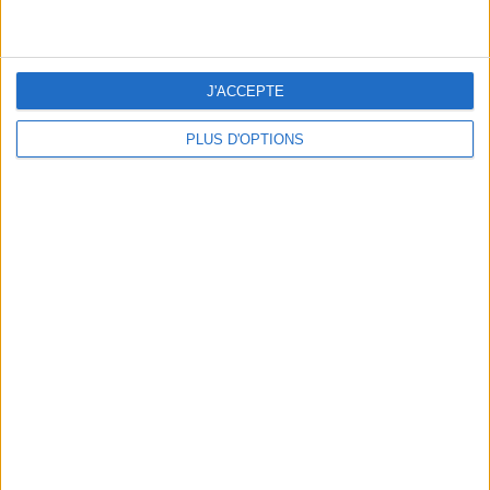
ans
J'ai
J'ACCEPTE
PLUS D'OPTIONS
DERNIÈRES VIDÉO
La charcuterie, est-ce
vraiment raisonnable
?
Décryptage des aliments
Peut-on remplacer la
viande par des
féculents ?