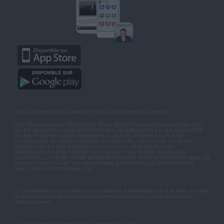
*Prix d'un appel local. Ouvert de 9H00 à 15h du lundi au vendredi.
LES TÉMOIGNAGES PRÉSENTÉS SONT DES EXPÉRIENCES INDIVIDUELLES.
ELLES NE SONT NI CARACTÉRISTIQUES, NI GARANTIES ET LES RÉSULTATS
PEUVENT VARIER D'UNE PERSONNE A L'AUTRE. COMME POUR TOUT
PROGRAMME DE RÉÉQUILIBRAGE ALIMENTAIRE, DES PLANS DE REPAS
CONTRÔLÉS ET DES EXERCICES PHYSIQUES RÉGULIERS SONT
NÉCESSAIRES POUR PERDRE DU POIDS À LONG TERME. DEMANDEZ
TOUJOURS L'AVIS DE VOTRE MÉDECIN TRAITANT AVANT D'ENTREPRENDRE UN
RÉGIME AMINCISSANT, UN PROGRAMME SPORTIF OU DE MODIFIER VOS
HABITUDES NUTRITIONNELLES.
Ce programme est une somme de conseils liés à l'alimentation et à la perte de poids
destinés au grand public et ne s'apparente en aucun cas à une consultation
médicale privée.
© 2026 copyright et éditeur ANXA / powered by ANXA