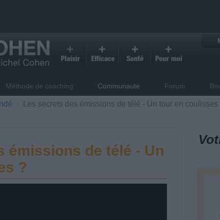
Méthode de coaching
Communauté
Forum
Bo
ndé
Les secrets des émissions de télé - Un tour en coulisses
Vot
 émissions de télé - Un
es ?