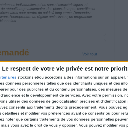
riences individuelles qui ne sont ni caractéristiques, ni
e rééquilibrage alimentaire, des plans de repas contrôlés et
 nécessaires pour perdre du poids à long terme. Demandez
nt avant d'entreprendre un régime amincissant, un programme
itionnelles.
demandé
Voir tout
 la nutrition ou à l'alimentation ? Posez la en
Le respect de votre vie privée est notre priorit
ean-Michel vous répondra dans la prochaine
rtenaires
stockons et/ou accédons à des informations sur un appareil, t
 des données personnelles telles que des identifiants uniques et des in
reil pour des publicités et du contenu personnalisés, des mesures de p
 d'audience et le développement de services.
Avec votre permission, n
s utiliser des données de géolocalisation précises et d’identification 
ouvez consentir aux traitements décrits précédemment. Vous pouvez é
s secrets des
Vos Questions :
s détaillées et modifier vos préférences avant de consentir ou pour ref
issions de télé - Un
Bronzage, Vinaigrette
lez noter que certains traitements de vos données personnelles peuven
ur en coulisses ?
Allégée & Huile de
 mais vous avez le droit de vous y opposer. Vous pouvez modifier vos 
Palme