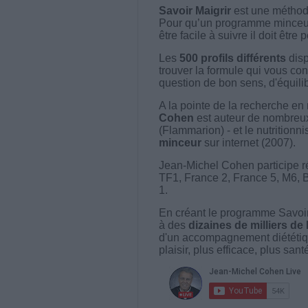
Savoir Maigrir
est une méthode
Pour qu’un programme minceur soi
être facile à suivre il doit être
Les
500 profils différents
disp
trouver la formule qui vous con
question de bon sens, d'équilibr
A la pointe de la recherche en 
Cohen
est auteur de nombreux 
(Flammarion) - et le nutritionni
minceur
sur internet (2007).
Jean-Michel Cohen participe r
TF1, France 2, France 5, M6, 
1.
En créant le programme Savoir
à des
dizaines de milliers de
d'un accompagnement diététiq
plaisir, plus efficace, plus san