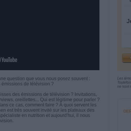
J
ne question que vous nous posez souvent :
Les tém
Toutefoi
émissions de télévision ?
ne sont n
isses des émissions de télévision ? Invitations,
views, oreillettes... Qui est légitime pour parler ?
t dans ce cas, comment faire ? À quoi servent les
hen est très souvent invité sur les plateaux des
DER
écialiste en nutrition et aujourd'hui, il nous
vision.