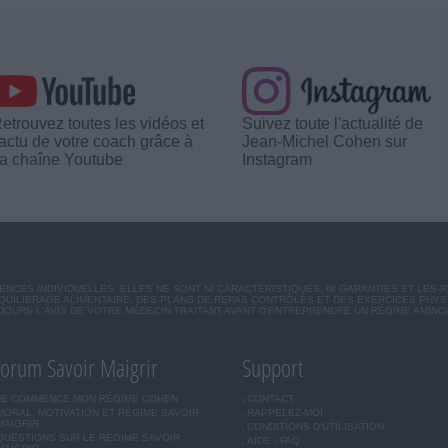
etrouvez toutes les vidéos et
Suivez toute l'actualité de
'actu de votre coach grâce à
Jean-Michel Cohen sur
a chaîne Youtube
Instagram
CES INDIVIDUELLES. ELLES NE SONT NI CARACTÉRISTIQUES, NI GARANTIES ET LES 
UILIBRAGE ALIMENTAIRE, DES PLANS DE REPAS CONTRÔLÉS ET DES EXERCICES PHY
OURS L'AVIS DE VOTRE MÉDECIN TRAITANT AVANT D'ENTREPRENDRE UN RÉGIME AMINC
orum Savoir Maigrir
Support
JE COMMENCE MON RÉGIME COHEN
CONTACT
MORAL, MOTIVATION ET RÉGIME SAVOIR
RAPPELEZ-MOI
MAIGRIR
CONDITIONS D'UTILISATION
QUESTIONS SUR LE RÉGIME SAVOIR
AIDE - FAQ