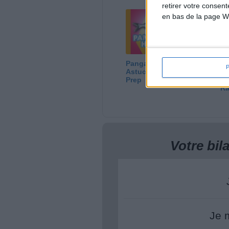
retirer votre consen
en bas de la page W
Panga, Huile d'Olive &
Je
Astuces pour Meal
Gr
Prep
Vé
R
Votre bi
Je 