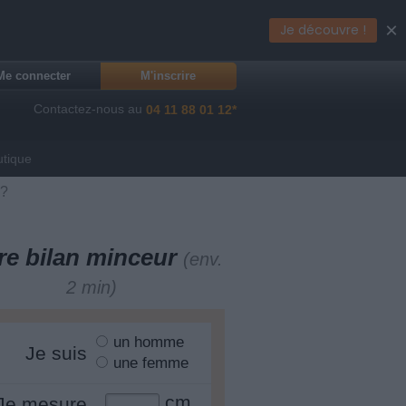
×
Je découvre !
Me connecter
M'inscrire
Contactez-nous au
04 11 88 01 12*
utique
 ?
re bilan minceur
(env.
2 min)
un homme
Je suis
une femme
cm
Je mesure