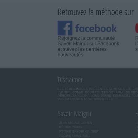
Retrouvez la méthode sur
Rejoignez la communauté
R
Savoir Maigrir sur Facebook
l
et suivez les dernières
s
nouveautés
Disclaimer
LES TÉMOIGNAGES PRÉSENTÉS SONT DES EXPÉRIEN
L'AUTRE. COMME POUR TOUT PROGRAMME DE RÉÉQ
PERDRE DU POIDS À LONG TERME. DEMANDEZ TOUJ
VOS HABITUDES NUTRITIONNELLES.
Savoir Maigrir
F
JEAN-MICHEL COHEN
RÉGIME COHEN
RÉGIME SAVOIR MAIGRIR
RÉGIME UNIVERSEL