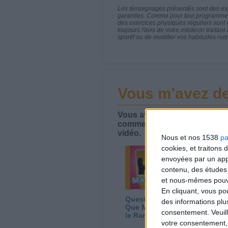
Les témoignages présentés sont des expé
garanties. Comme pour tout programme d
des exercices physiques réguliers sont
toujours l'avis de votre médecin traita
sportif ou de modifier vos habitudes nutr
Vous m'avez 
Vous avez une question liée à
commentaire des vidéos et J
vidéo.
Nous et nos 1538
pa
cookies, et traitons
envoyées par un appa
contenu, des études
et nous-mêmes pouvon
En cliquant, vous p
Question/Réponse :
Le
des informations plu
Que Manger Pendant
ém
consentement.
Veuil
le Ramadan ?
to
votre consentement,