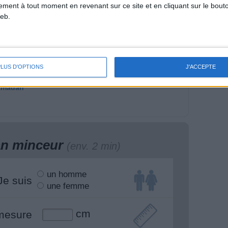
tement à tout moment en revenant sur ce site et en cliquant sur le bouto
eb.
ûne Après la
Que manger avant le
PLUS D'OPTIONS
J'ACCEPTE
ossesse, Laits
sport ? Pâtes, fruits,
gétaux et Régime
steak ?
amadan
lan minceur
(env. 2 min)
un homme
Je suis
une femme
cm
mesure