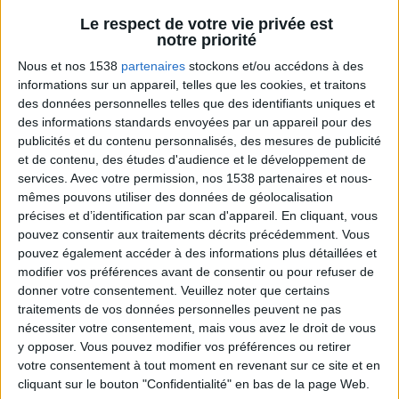
Voir tout
Le respect de votre vie privée est
Vous avez une question liée à la nutrition ou à
notre priorité
l'alimentation ? Posez la en commentaire des
vidéos et Jean-Michel vous répondra dans la
Nous et nos 1538
partenaires
stockons et/ou accédons à des
prochaine vidéo.
informations sur un appareil, telles que les cookies, et traitons
des données personnelles telles que des identifiants uniques et
des informations standards envoyées par un appareil pour des
publicités et du contenu personnalisés, des mesures de publicité
et de contenu, des études d'audience et le développement de
services.
Avec votre permission, nos 1538 partenaires et nous-
mêmes pouvons utiliser des données de géolocalisation
précises et d’identification par scan d'appareil. En cliquant, vous
pouvez consentir aux traitements décrits précédemment. Vous
pouvez également accéder à des informations plus détaillées et
modifier vos préférences avant de consentir ou pour refuser de
Question/Réponse : Que Manger Pendant le
donner votre consentement.
Veuillez noter que certains
Ramadan ?
traitements de vos données personnelles peuvent ne pas
nécessiter votre consentement, mais vous avez le droit de vous
y opposer. Vous pouvez modifier vos préférences ou retirer
votre consentement à tout moment en revenant sur ce site et en
cliquant sur le bouton "Confidentialité" en bas de la page Web.