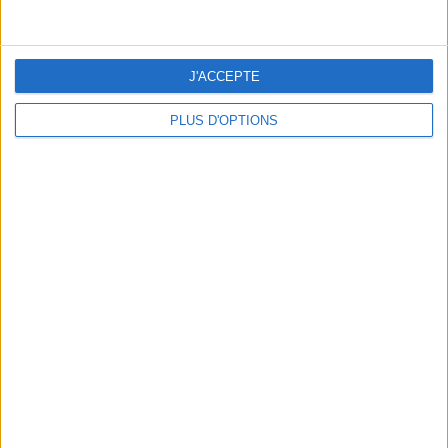
J'ACCEPTE
PLUS D'OPTIONS
DERNIÈRES VIDÉO
Peut-on remplacer la
viande par des
féculents ?
Consultation
diététique du
05/08/2026
Webinaires en direct
Bas du Corps en Feu
: 30 min Cardio +
Renfo Muscu |
GymWaouw 8H avec