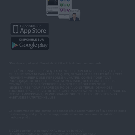
*Prix d'un appel local. Ouvert de 9H00 à 15h du lundi au vendredi.
LES TÉMOIGNAGES PRÉSENTÉS SONT DES EXPÉRIENCES INDIVIDUELLES.
ELLES NE SONT NI CARACTÉRISTIQUES, NI GARANTIES ET LES RÉSULTATS
PEUVENT VARIER D'UNE PERSONNE A L'AUTRE. COMME POUR TOUT
PROGRAMME DE RÉÉQUILIBRAGE ALIMENTAIRE, DES PLANS DE REPAS
CONTRÔLÉS ET DES EXERCICES PHYSIQUES RÉGULIERS SONT
NÉCESSAIRES POUR PERDRE DU POIDS À LONG TERME. DEMANDEZ
TOUJOURS L'AVIS DE VOTRE MÉDECIN TRAITANT AVANT D'ENTREPRENDRE UN
RÉGIME AMINCISSANT, UN PROGRAMME SPORTIF OU DE MODIFIER VOS
HABITUDES NUTRITIONNELLES.
Ce programme est une somme de conseils liés à l'alimentation et à la perte de poids
destinés au grand public et ne s'apparente en aucun cas à une consultation
médicale privée.
© 2026 copyright et éditeur ANXA / powered by ANXA
Reproduction totale ou partielle interdite sans accord préalable.