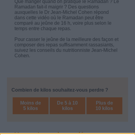
Que manger quand on pratique le Ramadan ? Le
Ramadan fait-il maigrir ? Des questions
auxquelles le Dr Jean-Michel Cohen répond
dans cette vidéo où le Ramadan peut être
comparé au jeûne de 16 h, voire plus selon le
temps entre chaque repas.
Pour casser le jeûne de la meilleure des façon et
composer des repas suffisamment rassasiants,
suivez les conseils du nutritionniste Jean-Michel
Cohen.
Combien de kilos souhaitez-vous perdre ?
Moins de
De 5 à 10
Plus de
5 kilos
kilos
10 kilos
Vous m'avez demandé