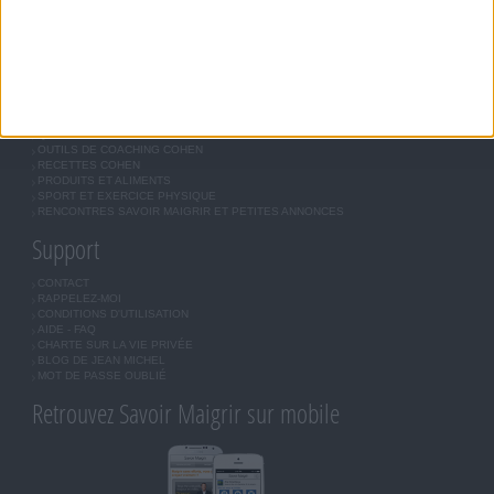
BOUTIQUE
LES LETTRES D'INFORMATION
INSCRIPTION
Forum Savoir Maigrir
JE COMMENCE MON RÉGIME COHEN
MORAL, MOTIVATION ET RÉGIME SAVOIR MAIGRIR
QUESTIONS SUR LE RÉGIME SAVOIR MAIGRIR
OUTILS DE COACHING COHEN
RECETTES COHEN
PRODUITS ET ALIMENTS
SPORT ET EXERCICE PHYSIQUE
RENCONTRES SAVOIR MAIGRIR ET PETITES ANNONCES
Support
CONTACT
RAPPELEZ-MOI
CONDITIONS D'UTILISATION
AIDE - FAQ
CHARTE SUR LA VIE PRIVÉE
BLOG DE JEAN MICHEL
MOT DE PASSE OUBLIÉ
Retrouvez Savoir Maigrir sur mobile