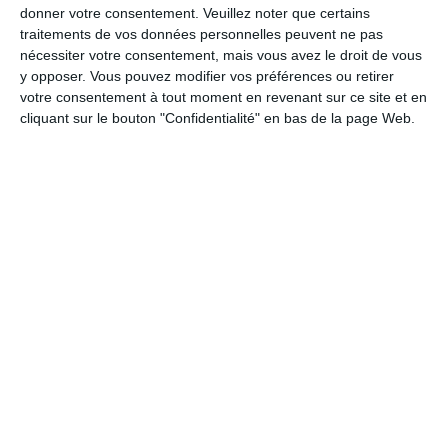
donner votre consentement.
Veuillez noter que certains
- Pilaf sans matières grasses :
faire revenir dans une
traitements de vos données personnelles peuvent ne pas
poêle ou une casserole (à revêtement antiadhésif) bien
nécessiter votre consentement, mais vous avez le droit de vous
chaude ou au wok, ajouter 3 fois le volume d'eau froide
y opposer. Vous pouvez modifier vos préférences ou retirer
et laisser cuire jusqu'à totale absorption.
votre consentement à tout moment en revenant sur ce site et en
- Cas particulier de la semoule de couscous :
verser la
cliquant sur le bouton "Confidentialité" en bas de la page Web.
semoule dans un saladier, ajouter 1,5 fois le volume
d'eau bouillante salée. Laisser reposer à couvert jusqu'à
totale absorption. Verser la semoule dans un saladier,
ajouter 1,5 fois le volume d'eau bouillante salée. Laisser
reposer à couvert jusqu'à totale absorption.
- Cas particulier des pommes de terre :
se reporter au
paragraphe "Pour vos légumes ou vos fruits".
Quelles modes de cuisson sans MG
préfèrez-vous ?
*
Selon le niveau calorique choisi vous avez entre 5 et 35