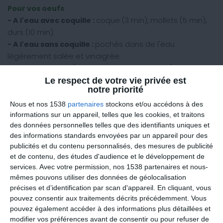
Pour vos oeufs
- A l'eau avec coquille :
coque (3 min), mollets (5 min),
durs (10 min).
- A l'eau sans coquille :
pochés dans de l'eau
légèrement salée et vinaigrée.
- Dans une poêle (à revêtement antiadhésif) bien
chaude : au plat ou en omelette.
Le respect de votre vie privée est
notre priorité
- Au bain-marie
(dans un saladier posé sur une
casserole d'eau bouillante) : brouillés avec du lait
Nous et nos 1538
partenaires
stockons et/ou accédons à des
informations sur un appareil, telles que les cookies, et traitons
écrémé.
des données personnelles telles que des identifiants uniques et
- Au four :
cocotte dans un ramequin allant au four.
des informations standards envoyées par un appareil pour des
- Au four à micro-ondes :
dans un ramequin adapté,
publicités et du contenu personnalisés, des mesures de publicité
cocotte (environ 1 min à puissance moyenne) ou
et de contenu, des études d'audience et le développement de
brouillés avec du lait écrémé (environ 1 min 30 en
services.
Avec votre permission, nos 1538 partenaires et nous-
remuant en cours de cuisson).
mêmes pouvons utiliser des données de géolocalisation
précises et d’identification par scan d'appareil. En cliquant, vous
Pour vos féculents
pouvez consentir aux traitements décrits précédemment. Vous
- A la créole :
dans une grande quantité d'eau
pouvez également accéder à des informations plus détaillées et
bouillante salée.
modifier vos préférences avant de consentir ou pour refuser de