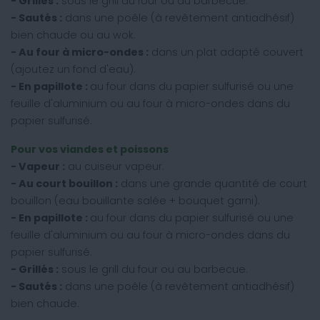
- Grillés :
sous le grill du four ou au barbecue.
- Sautés :
dans une poêle (à revêtement antiadhésif)
bien chaude ou au wok.
- Au four à micro-ondes :
dans un plat adapté couvert
(ajoutez un fond d'eau).
- En papillote :
au four dans du papier sulfurisé ou une
feuille d'aluminium ou au four à micro-ondes dans du
papier sulfurisé.
Pour vos viandes et poissons
- Vapeur :
au cuiseur vapeur.
- Au court bouillon :
dans une grande quantité de court
bouillon (eau bouillante salée + bouquet garni).
- En papillote :
au four dans du papier sulfurisé ou une
feuille d'aluminium ou au four à micro-ondes dans du
papier sulfurisé.
- Grillés :
sous le grill du four ou au barbecue.
- Sautés :
dans une poêle (à revêtement antiadhésif)
bien chaude.