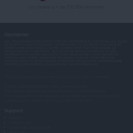
La chaine à + de 270 000 abonnés
Disclaimer
LES TÉMOIGNAGES PRÉSENTÉS SONT DES EXPÉRIENCES INDIVIDUELLES. ELLES
NE SONT NI CARACTÉRISTIQUES, NI GARANTIES ET LES RÉSULTATS PEUVENT
VARIER D'UNE PERSONNE A L'AUTRE. COMME POUR TOUT PROGRAMME DE
RÉÉQUILIBRAGE ALIMENTAIRE, DES PLANS DE REPAS CONTRÔLÉS ET DES
EXERCICES PHYSIQUES RÉGULIERS SONT NÉCESSAIRES POUR PERDRE DU
POIDS À LONG TERME. DEMANDEZ TOUJOURS L'AVIS DE VOTRE MÉDECIN
TRAITANT AVANT D'ENTREPRENDRE UN RÉGIME AMINCISSANT, UN PROGRAMME
SPORTIF OU DE MODIFIER VOS HABITUDES NUTRITIONNELLES.
*Prix d'un appel local. Ouvert de 9H00 à 15h du lundi au vendredi.
© 2026 copyright et éditeur ANXA / powered by ANXA
Reproduction totale ou partielle interdite sans accord préalable.
Anxa collecte et traite les données personnelles dans le respect de la loi
Informatique et Libertés (Déclaration CNIL No 1787863).
Support
CONTACT
RAPPELEZ-MOI
CONDITIONS D'UTILISATION
AIDE - FAQ