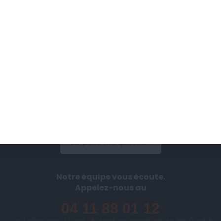
Passez votre bilan
Savoir Manger gratuitement
Je commence
Des questions ?
Contactez-nous dès aujourd'hui
Je pose ma question
Notre équipe vous écoute.
Appelez-nous au
04 11 88 01 12