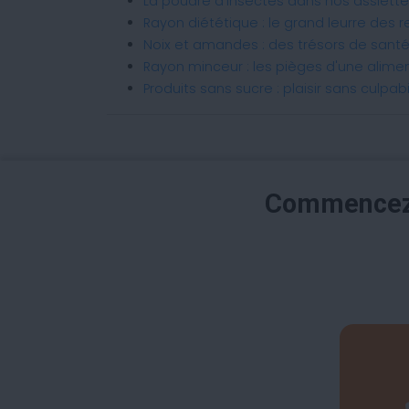
La poudre d'insectes dans nos assiett
Rayon diététique : le grand leurre des r
Noix et amandes : des trésors de san
Rayon minceur : les pièges d'une alime
Produits sans sucre : plaisir sans culpab
Commencez 