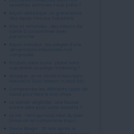
assiettes: sommes-nous prêts ?
Rayon diététique : le grand leurre
des repas minceur industriels
Noix et amandes : des trésors de
santé à consommer avec
parcimonie
Rayon minceur : les pièges d'une
alimentation industrielle mal
composée
Produits sans sucre : plaisir sans
culpabilité ou piège marketing ?
Arnaque : je ne vends ni Mounjaro
Naturel, ni Stylo Maison, ni Vital GLP...
Comprendre les différents types de
sucre pour faire le bon choix.
La viande végétale : une fausse
bonne idée pour votre assiette ?
Le sel : l'ami qui nous veut du bien
(mais on en consomme trop) !
Savoir Maigrir : 25 ans après, le
retour de mon best-seller pour vous