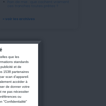
Pain de mie : que cachent vraiment
ces tranches toutes prêtes ?
» voir les archives
é
×
elles que les
formations standards
ion
ublicité et de
os 1538 partenaires
par scan d'appareil.
galement accéder à
nes
user de donner votre
t ne pas nécessiter
préférences ou
personnalisée
n "Confidentialité"