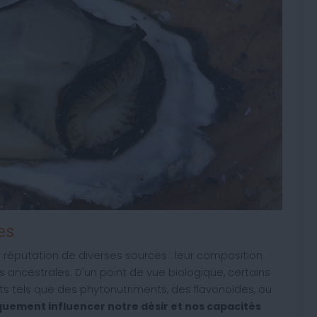
es
eur réputation de diverses sources : leur composition
 ancestrales. D'un point de vue biologique, certains
 tels que des phytonutriments, des flavonoïdes, ou
quement influencer notre désir et nos capacités