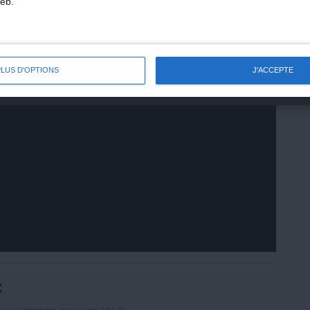
eb.
C'est gratuit ! Téléchargez-la
PLUS D'OPTIONS
J'ACCEPTE
: