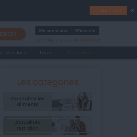
×
Je découvre !
Me connecter
M'inscrire
ENCER
Contactez-nous au
04 11 88 01 12*
Masterclass
Livres
Offres Gold
Les catégories
Connaitre les
aliments
Actualités
nutrition