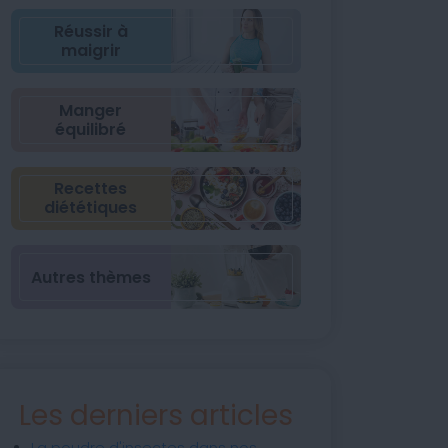
Réussir à
maigrir
Manger
équilibré
Recettes
diététiques
Autres thèmes
Les derniers articles
La poudre d'insectes dans nos