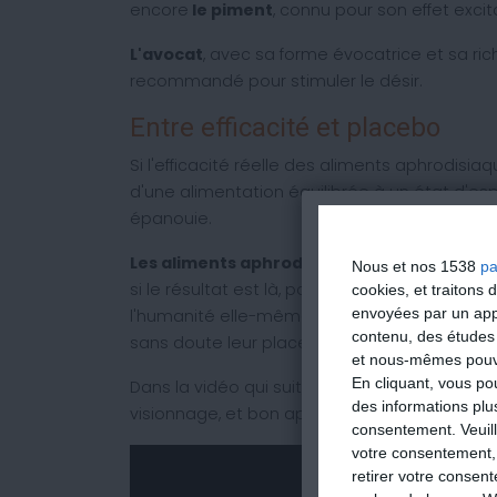
encore
le piment
, connu pour son effet excit
L'avocat
, avec sa forme évocatrice et sa ri
recommandé pour stimuler le désir.
Entre efficacité et placebo
Si l'efficacité réelle des aliments aphrodisiaq
d'une alimentation équilibrée à un état d'espr
épanouie.
Les aliments aphrodisiaques
agissent peut-
Nous et nos 1538
pa
si le résultat est là, pourquoi s'en priver ? A
cookies, et traitons
envoyées par un appa
l'humanité elle-même, et si ces aliments pe
contenu, des études
sans doute leur place dans notre alimentation
et nous-mêmes pouvon
En cliquant, vous p
Dans la vidéo qui suit, je vous décris 10 des 
des informations plu
visionnage, et bon appétit !
consentement.
Veuil
votre consentement,
retirer votre consen