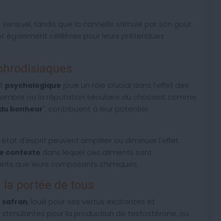
 sensuel, tandis que la cannelle stimule par son goût
ont également célèbres pour leurs prétendues
phrodisiaques
ct
psychologique
joue un rôle crucial dans l'effet des
gembre ou la réputation séculaire du chocolat comme
du bonheur
", contribuent à leur potentiel
tat d'esprit peuvent amplifier ou diminuer l'effet
le contexte
dans lequel ces aliments sont
nts que leurs composants chimiques.
 la portée de tous
e safran
, loué pour ses vertus excitantes et
et stimulantes pour la production de testostérone, ou