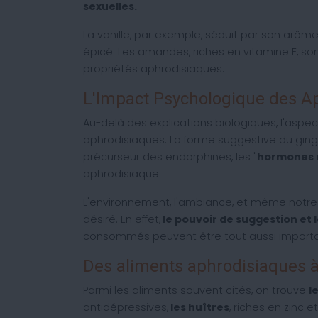
sexuelles.
La vanille, par exemple, séduit par son arôme
épicé. Les amandes, riches en vitamine E, s
propriétés aphrodisiaques.
L'Impact Psychologique des A
Au-delà des explications biologiques, l'aspe
aphrodisiaques. La forme suggestive du gin
précurseur des endorphines, les "
hormones 
aphrodisiaque.
L'environnement, l'ambiance, et même notre é
désiré. En effet,
le pouvoir de suggestion et 
consommés peuvent être tout aussi importa
Des aliments aphrodisiaques à
Parmi les aliments souvent cités, on trouve
l
antidépressives,
les huîtres
, riches en zinc 