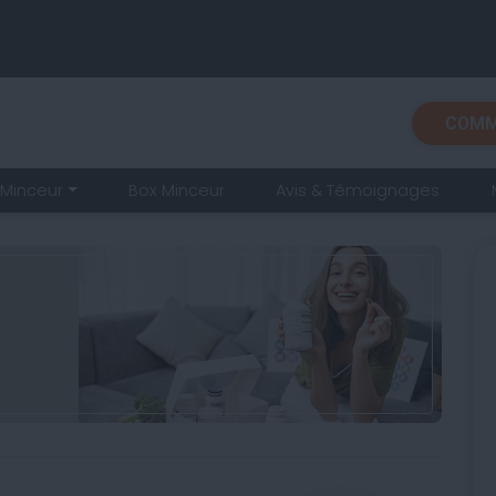
COMM
Minceur
Box Minceur
Avis & Témoignages