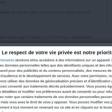
ant.
chesse en acides gras insaturés, est aussi souvent
ues reste sujet à débat, il est clair que l'association
it positif peut contribuer à une vie sexuelle
Le respect de votre vie privée est notre priorit
être plus sur notre psyché que sur notre corps, mais
Profitez-en !
rtenaires
stockons et/ou accédons à des informations sur un appareil, t
près tout, la quête du plaisir est aussi ancienne que
 des données personnelles telles que des identifiants uniques et des in
Nouvelle applicat
reil pour des publicités et du contenu personnalisés, des mesures de p
uvent y contribuer, même modestement, ils méritent
 d'audience et le développement de services.
Avec votre permission, n
méthode Cohen :
... et notre imaginaire.
s utiliser des données de géolocalisation précises et d’identification 
ouvez consentir aux traitements décrits précédemment. Vous pouvez é
Des recettes quotidien
ces aliments que j'ai sélectionné pour vous. Bon
s détaillées et modifier vos préférences avant de consentir ou pour ref
Des conseils minceur
lez noter que certains traitements de vos données personnelles peuven
Des infos nutrition
 mais vous avez le droit de vous y opposer. Vous pouvez modifier vos 
Votre analyse minceur 
tement à tout moment en revenant sur ce site et en cliquant sur le bouto