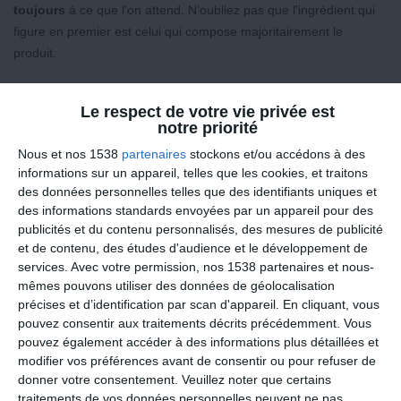
toujours
à ce que l'on attend. N’oubliez pas que l'ingrédient qui
figure en premier est celui qui compose majoritairement le
produit.
Vous allez le voir dans la vidéo qui accompagne cet article, quand
Le respect de votre vie privée est
un produit est composé simplement de lait et de crème (et
notre priorité
quelques arômes éventuels), c’est un gage de qualité.
Nous et nos 1538
partenaires
stockons et/ou accédons à des
Attention aux matières grasses et au sel
informations sur un appareil, telles que les cookies, et traitons
des données personnelles telles que des identifiants uniques et
Le principal problème de ces fromages reste leur
teneur en
des informations standards envoyées par un appareil pour des
matières grasses
, très variable selon les produits. Il faut donc
publicités et du contenu personnalisés, des mesures de publicité
contrôler la quantité consommée en fonction de la richesse
et de contenu, des études d'audience et le développement de
services.
Avec votre permission, nos 1538 partenaires et nous-
calorique du produit.
mêmes pouvons utiliser des données de géolocalisation
précises et d’identification par scan d'appareil. En cliquant, vous
Les fromages tartinables peuvent également être
riches en sel
. Il
pouvez consentir aux traitements décrits précédemment. Vous
est donc important de surveiller leur teneur en sodium, surtout en
pouvez également accéder à des informations plus détaillées et
cas de régime sans sel. Idéalement une teneur en autour de 0,5
modifier vos préférences avant de consentir ou pour refuser de
g de sel (200 mg de sodium) pour 100 g, sans dépasser 0,8 g de
donner votre consentement.
Veuillez noter que certains
sel pour 100 g serait parfaite.
traitements de vos données personnelles peuvent ne pas