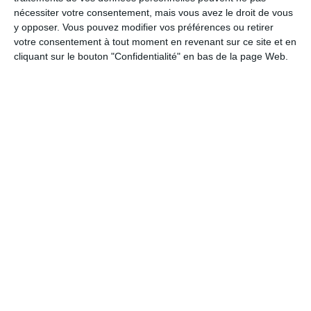
nécessiter votre consentement, mais vous avez le droit de vous
Mais là encore, vous verrez dans la vidéo qui accompagne cet
y opposer. Vous pouvez modifier vos préférences ou retirer
article que c’est rarement le cas.
votre consentement à tout moment en revenant sur ce site et en
cliquant sur le bouton "Confidentialité" en bas de la page Web.
Privilégier la simplicité et la qualité
Pour faire le bon choix, privilégiez les fromages tartinables avec
une
liste d'ingrédients courte
, sans additifs inutiles. Tournez-
vous vers des produits simples, avec des ingrédients de qualité; à
la teneur en
matière grasse autour des 20 g
et une teneur en
sel inférieure à 1g
(mais là encore, il faut bien lire la
composition).
Comme je le disais en introduction, nous sommes un grand
nombre à nous rappeler des publicités pour
Tartare
,
Kiri
ou
encore pour le
Boursin
…
qui nous vendaient des produits
naturels et sains.
Je vous laisse regarder la vidéo, et à la fin, je vous donne mon
Top 3 des fromages à tartiner… le choix n’a pas été facile, vous