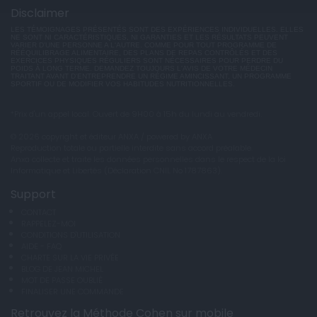
Disclaimer
LES TÉMOIGNAGES PRÉSENTÉS SONT DES EXPÉRIENCES INDIVIDUELLES. ELLES
NE SONT NI CARACTÉRISTIQUES, NI GARANTIES ET LES RÉSULTATS PEUVENT
VARIER D'UNE PERSONNE A L'AUTRE. COMME POUR TOUT PROGRAMME DE
RÉÉQUILIBRAGE ALIMENTAIRE, DES PLANS DE REPAS CONTRÔLÉS ET DES
EXERCICES PHYSIQUES RÉGULIERS SONT NÉCESSAIRES POUR PERDRE DU
POIDS À LONG TERME. DEMANDEZ TOUJOURS L'AVIS DE VOTRE MÉDECIN
TRAITANT AVANT D'ENTREPRENDRE UN RÉGIME AMINCISSANT, UN PROGRAMME
SPORTIF OU DE MODIFIER VOS HABITUDES NUTRITIONNELLES.
*Prix d'un appel local. Ouvert de 9H00 à 15h du lundi au vendredi.
© 2026 copyright et éditeur ANXA / powered by ANXA
Reproduction totale ou partielle interdite sans accord préalable.
Anxa collecte et traite les données personnelles dans le respect de la loi
Informatique et Libertés (Déclaration CNIL No 1787863).
Support
CONTACT
RAPPELEZ-MOI
CONDITIONS D'UTILISATION
AIDE - FAQ
CHARTE SUR LA VIE PRIVÉE
BLOG DE JEAN MICHEL
MOT DE PASSE OUBLIÉ
FINALISER UNE COMMANDE
Retrouvez la Méthode Cohen sur mobile