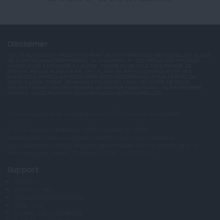
Disclaimer
LES TÉMOIGNAGES PRÉSENTÉS SONT DES EXPÉRIENCES INDIVIDUELLES. ELLES
NE SONT NI CARACTÉRISTIQUES, NI GARANTIES ET LES RÉSULTATS PEUVENT
VARIER D'UNE PERSONNE A L'AUTRE. COMME POUR TOUT PROGRAMME DE
RÉÉQUILIBRAGE ALIMENTAIRE, DES PLANS DE REPAS CONTRÔLÉS ET DES
EXERCICES PHYSIQUES RÉGULIERS SONT NÉCESSAIRES POUR PERDRE DU
POIDS À LONG TERME. DEMANDEZ TOUJOURS L'AVIS DE VOTRE MÉDECIN
TRAITANT AVANT D'ENTREPRENDRE UN RÉGIME AMINCISSANT, UN PROGRAMME
SPORTIF OU DE MODIFIER VOS HABITUDES NUTRITIONNELLES.
*Prix d'un appel local. Ouvert de 9H00 à 15h du lundi au vendredi.
© 2026 copyright et éditeur ANXA / powered by ANXA
Reproduction totale ou partielle interdite sans accord préalable.
Anxa collecte et traite les données personnelles dans le respect de la loi
Informatique et Libertés (Déclaration CNIL No 1787863).
Support
CONTACT
RAPPELEZ-MOI
CONDITIONS D'UTILISATION
AIDE - FAQ
CHARTE SUR LA VIE PRIVÉE