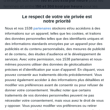
d'énergie, soit entre
150 et 200 kcal par heure
pour les
femmes et entre
150 et 300 kcal par heure
pour les
hommes.
Le respect de votre vie privée est
notre priorité
Débutant ou expérimenté ?
Nous et nos 1538
partenaires
stockons et/ou accédons à des
Il est intéressant de noter que les débutants dépensent
informations sur un appareil, telles que les cookies, et traitons
généralement
20 % de plus que les sportifs
des données personnelles telles que des identifiants uniques et
expérimentés,
principalement en raison d'une
des informations standards envoyées par un appareil pour des
gestuelle moins efficace.
publicités et du contenu personnalisés, des mesures de publicité
et de contenu, des études d'audience et le développement de
De plus, les femmes ont tendance à avoir un rendement
services.
Avec votre permission, nos 1538 partenaires et nous-
énergétique plus faible que les hommes, sauf dans le
mêmes pouvons utiliser des données de géolocalisation
cas de la natation où la masse adipeuse peut jouer un
précises et d’identification par scan d'appareil. En cliquant, vous
pouvez consentir aux traitements décrits précédemment. Vous
rôle.
pouvez également accéder à des informations plus détaillées et
L’importance des Protéines
modifier vos préférences avant de consentir ou pour refuser de
donner votre consentement.
Veuillez noter que certains
Contrairement à une idée répandue, la consommation
traitements de vos données personnelles peuvent ne pas
de protéines ne concerne pas uniquement les
nécessiter votre consentement, mais vous avez le droit de vous
culturistes. Pendant tout exercice prolongé, les
y opposer. Vous pouvez modifier vos préférences ou retirer