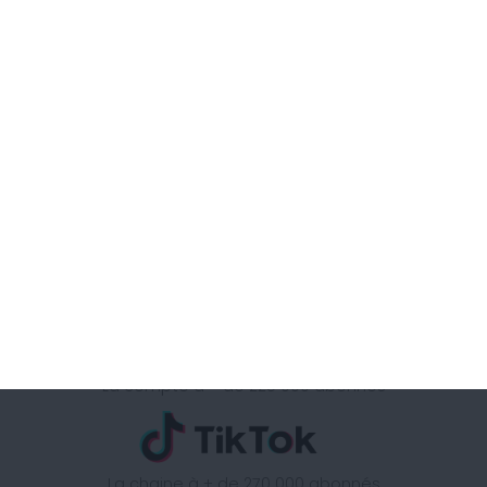
Retrouvez la méthode Cohen
sur
La chaine à + d'1 Million d'abonnés
La page à + de 340 000 abonnés
La compte à + de 225 000 abonnés
La chaine à + de 270 000 abonnés