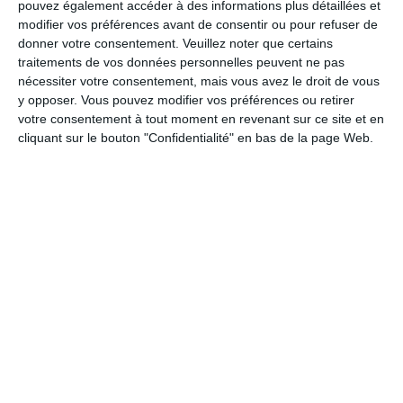
pouvez également accéder à des informations plus détaillées et
contrôler
. Tout comme un tensiomètre incite certains à vérifier
modifier vos préférences avant de consentir ou pour refuser de
constamment leur pression artérielle, les
capteurs de glycémie
donner votre consentement.
Veuillez noter que certains
peuvent encourager une attention excessive sur les moindres
traitements de vos données personnelles peuvent ne pas
variations du taux de sucre.
nécessiter votre consentement, mais vous avez le droit de vous
y opposer. Vous pouvez modifier vos préférences ou retirer
Mais dans la plupart des cas, ces
variations sont bénignes
. Si
votre consentement à tout moment en revenant sur ce site et en
vous constatez des pics fréquents et élevés, cela peut signifier
cliquant sur le bouton "Confidentialité" en bas de la page Web.
que vos
habitudes alimentaires
ne sont
pas optimales
, mais
cela ne nécessite pas pour autant un suivi obsessionnel. C'est
davantage une question d'
équilibre nutritionnel
, sauf si un
diagnostic de diabète a été posé.
Le mythe du vinaigre de cidre
Une autre tendance populaire est l'utilisation du
vinaigre de
cidre
pour perdre du poids ou
réduire les pics de glycémie
.
Certains affirment qu'une cuillère de vinaigre de cidre avant un
repas contenant des glucides pourrait diminuer l'ampleur du pic
de glycémie.