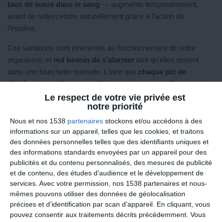
taux de sucre dans le sang
— augmente temporairement,
avant de redescendre naturellement grâce à l’action de
l’insuline.
Ces variations sont inhérentes au fonctionnement de notre
organisme, et
nul besoin de s’alarmer
tant qu'elles restent
dans une fourchette normale. L'idée que
chaque pic de
glycémie est néfaste
ou qu'il nécessite une surveillance stricte
est une
exagération
souvent motivée par des intérêts
Le respect de votre vie privée est
notre priorité
commerciaux, notamment par la vente de capteurs de
glycémie.
Nous et nos 1538
partenaires
stockons et/ou accédons à des
informations sur un appareil, telles que les cookies, et traitons
Ces appareils, bien que
nécessaires pour les personnes
des données personnelles telles que des identifiants uniques et
diabétiques
, ne sont pas indispensables pour la majorité des
des informations standards envoyées par un appareil pour des
publicités et du contenu personnalisés, des mesures de publicité
individus.
et de contenu, des études d'audience et le développement de
L'obsession du contrôle et le business des capteurs
services.
Avec votre permission, nos 1538 partenaires et nous-
mêmes pouvons utiliser des données de géolocalisation
L'une des raisons pour lesquelles les gens s'intéressent autant
précises et d’identification par scan d'appareil. En cliquant, vous
pouvez consentir aux traitements décrits précédemment. Vous
aux pics de glycémie est liée à notre
tendance à vouloir tout