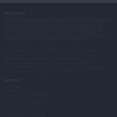
Disclaimer
LES TÉMOIGNAGES PRÉSENTÉS SONT DES EXPÉRIENCES INDIVIDUELLES. ELLES
NE SONT NI CARACTÉRISTIQUES, NI GARANTIES ET LES RÉSULTATS PEUVENT
VARIER D'UNE PERSONNE A L'AUTRE. COMME POUR TOUT PROGRAMME DE
RÉÉQUILIBRAGE ALIMENTAIRE, DES PLANS DE REPAS CONTRÔLÉS ET DES
EXERCICES PHYSIQUES RÉGULIERS SONT NÉCESSAIRES POUR PERDRE DU
POIDS À LONG TERME. DEMANDEZ TOUJOURS L'AVIS DE VOTRE MÉDECIN
TRAITANT AVANT D'ENTREPRENDRE UN RÉGIME AMINCISSANT, UN PROGRAMME
SPORTIF OU DE MODIFIER VOS HABITUDES NUTRITIONNELLES.
*Prix d'un appel local. Ouvert de 9H00 à 15h du lundi au vendredi.
© 2026 copyright et éditeur ANXA / powered by ANXA
Reproduction totale ou partielle interdite sans accord préalable.
Anxa collecte et traite les données personnelles dans le respect de la loi
Informatique et Libertés (Déclaration CNIL No 1787863).
Support
CONTACT
RAPPELEZ-MOI
CONDITIONS D'UTILISATION
AIDE - FAQ
CHARTE SUR LA VIE PRIVÉE
BLOG DE JEAN MICHEL
MOT DE PASSE OUBLIÉ
FINALISER UNE COMMANDE