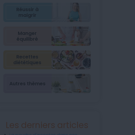
Réussir à
maigrir
Manger
équilibré
Recettes
diététiques
Autres thèmes
Les derniers articles
La poudre d'insectes dans nos