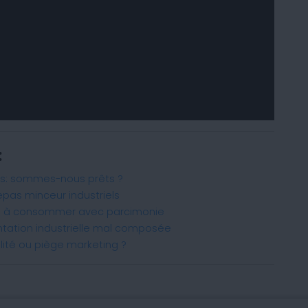
:
es: sommes-nous prêts ?
epas minceur industriels
té à consommer avec parcimonie
ntation industrielle mal composée
ilité ou piège marketing ?