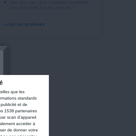
Pain de mie : que cachent vraiment
ces tranches toutes prêtes ?
» voir les archives
é
elles que les
formations standards
ublicité et de
os 1538 partenaires
par scan d'appareil.
galement accéder à
user de donner votre