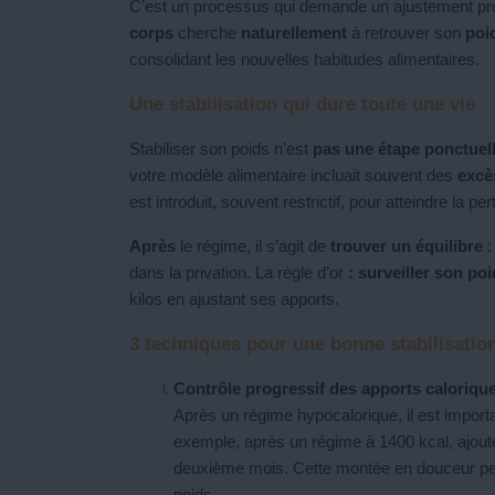
C’est un processus qui demande un ajustement prog
corps
cherche
naturellement
à retrouver son
poid
consolidant les nouvelles habitudes alimentaires.
Une stabilisation qui dure toute une vie
Stabiliser son poids n’est
pas une étape ponctuel
votre modèle alimentaire incluait souvent des
exc
est introduit, souvent restrictif, pour atteindre la pe
Après
le régime, il s’agit de
trouver un équilibre
:
dans la privation. La règle d’or
: surveiller son po
kilos en ajustant ses apports.
3 techniques pour une bonne stabilisatio
Contrôle progressif des apports caloriqu
Après un régime hypocalorique, il est import
exemple, après un régime à 1400 kcal, ajout
deuxième mois. Cette montée en douceur pe