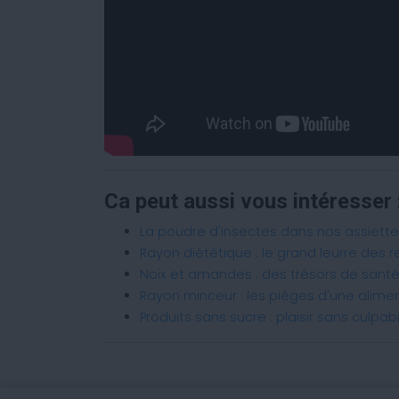
Ca peut aussi vous intéresser 
La poudre d'insectes dans nos assiett
Rayon diététique : le grand leurre des r
Noix et amandes : des trésors de san
Rayon minceur : les pièges d'une alime
Produits sans sucre : plaisir sans culpab