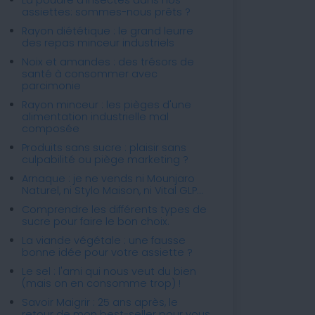
assiettes: sommes-nous prêts ?
Rayon diététique : le grand leurre
des repas minceur industriels
Noix et amandes : des trésors de
santé à consommer avec
parcimonie
Rayon minceur : les pièges d'une
alimentation industrielle mal
composée
Produits sans sucre : plaisir sans
culpabilité ou piège marketing ?
Arnaque : je ne vends ni Mounjaro
Naturel, ni Stylo Maison, ni Vital GLP...
Comprendre les différents types de
sucre pour faire le bon choix.
La viande végétale : une fausse
bonne idée pour votre assiette ?
Le sel : l'ami qui nous veut du bien
(mais on en consomme trop) !
Savoir Maigrir : 25 ans après, le
retour de mon best-seller pour vous