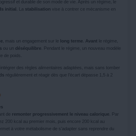
ressif et durable de son mode de vie. Après un régime, le
s initial
. La
stabilisation
vise à contrer ce mécanisme en
le
, mais un engagement sur le
long terme
.
Avant
le régime,
ès
ou un
déséquilibre
. Pendant le régime, un nouveau modèle
rte de poids.
 intégrer des règles alimentaires adaptées, mais sans tomber
ids
régulièrement et réagir dès que l’écart dépasse 1,5 à 2
n
es
ant de
remonter progressivement le niveau calorique
. Par
ez 200 kcal au premier mois, puis encore 200 kcal au
rmet à votre métabolisme de s’adapter sans reprendre du