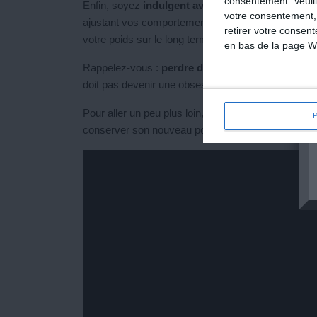
consentement.
Veuil
Enfin, soyez
indulgent avec vous-même
. Un repa
votre consentement,
ajustant vos comportements alimentaires et en gard
retirer votre consen
votre poids sur le long terme, tout en profitant de la 
en bas de la page W
Rappelez-vous :
perdre du poids, c’est un effort
doit pas devenir une obsession parce qu’avec savoi
Pour aller un peu plus loin, la vidéo qui accompagne 
conserver son nouveau poids, c’est encore mieux