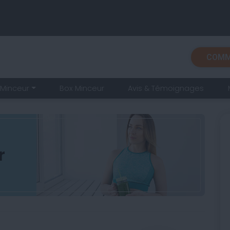
COMM
Minceur
Box Minceur
Avis & Témoignages
r