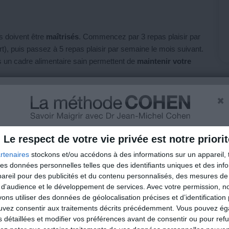
s doivent être
maîtrisés
. Commencez par 3 repas plaisir par
t), puis passez à 5 repas plaisir par semaine le mois suivant.
un cadre alimentaire sain permettent de
maintenir votre
×
liser le poids. Elle aide à
consommer les excès calorique
s
urveillance régulière de votre poids : si vous constatez une
ent votre alimentation ou revenez temporairement à un
Le respect de votre vie privée est notre priorit
rtenaires
stockons et/ou accédons à des informations sur un appareil, t
 des données personnelles telles que des identifiants uniques et des in
reil pour des publicités et du contenu personnalisés, des mesures de p
 d'audience et le développement de services.
Avec votre permission, n
habitudes du régime
, mais apprenez à équilibrer vos repas :
s utiliser des données de géolocalisation précises et d’identification 
 variés et privilégiez des portions adaptées. Bref, tout ce
ouvez consentir aux traitements décrits précédemment. Vous pouvez é
s détaillées et modifier vos préférences avant de consentir ou pour ref