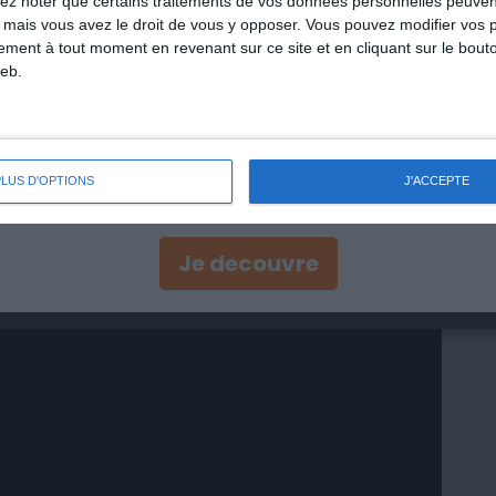
lez noter que certains traitements de vos données personnelles peuven
s festif peut être compensé par un repas plus léger. En
 mais vous avez le droit de vous y opposer. Vous pouvez modifier vos 
ant une activité physique régulière, vous pouvez stabiliser
tement à tout moment en revenant sur ce site et en cliquant sur le bouto
vie.
eb.
. Le stabiliser, c’est une
discipline
, un contrôle mais qui ne
r Maigrir, vous avez les clés en main !
cet article vous explique tout en détail. Maigrir, c’est bien,
PLUS D'OPTIONS
J'ACCEPTE
Je decouvre