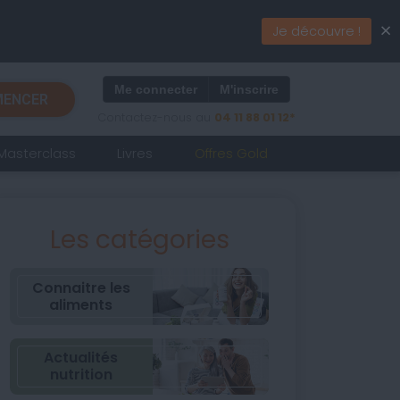
×
Je découvre !
Me connecter
M'inscrire
ENCER
Contactez-nous au
04 11 88 01 12*
Masterclass
Livres
Offres Gold
Les catégories
Connaitre les
aliments
Actualités
nutrition