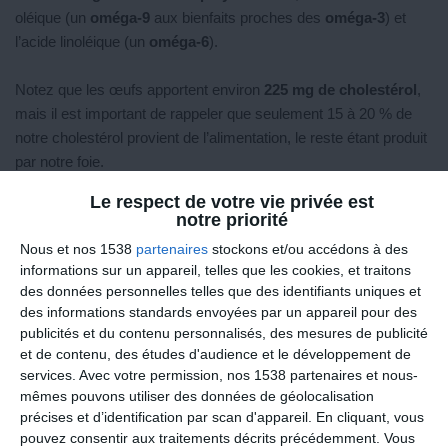
oléique (un
oméga-9
aux bienfaits proches des
oméga-3
) et
l’acide linoléique (un
oméga-6
).
Notez que les œufs apportent environ
225 mg de cholestérol
,
mais il est important de rappeler que seulement 15 à 20 % de
notre cholestérol provient de l’alimentation, le reste étant produit
par notre foie.
Le respect de votre vie privée est
Consommés avec modération, ils
n’augmentent pas
notre priorité
significativement
le
taux de cholestérol sanguin
chez la
Nous et nos 1538
partenaires
stockons et/ou accédons à des
majorité des individus.
informations sur un appareil, telles que les cookies, et traitons
des données personnelles telles que des identifiants uniques et
Une différence calorique entre œufs crus et
des informations standards envoyées par un appareil pour des
omelette ?
publicités et du contenu personnalisés, des mesures de publicité
et de contenu, des études d'audience et le développement de
La préparation des œufs peut influencer leur apport calorique.
services.
Avec votre permission, nos 1538 partenaires et nous-
Un
œuf cru
apporte environ
70 kcal
, mais lorsqu’il est
mêmes pouvons utiliser des données de géolocalisation
transformé en
omelette
, l’ajout de matières grasses (huile,
précises et d’identification par scan d'appareil. En cliquant, vous
beurre) peut rapidement
doubler ou tripler
ce chiffre.
pouvez consentir aux traitements décrits précédemment. Vous