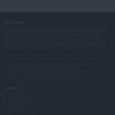
Disclaimer
LES TÉMOIGNAGES PRÉSENTÉS SONT DES EXPÉRIENCES INDIVIDUELLES. ELLES
NE SONT NI CARACTÉRISTIQUES, NI GARANTIES ET LES RÉSULTATS PEUVENT
VARIER D'UNE PERSONNE A L'AUTRE. COMME POUR TOUT PROGRAMME DE
RÉÉQUILIBRAGE ALIMENTAIRE, DES PLANS DE REPAS CONTRÔLÉS ET DES
EXERCICES PHYSIQUES RÉGULIERS SONT NÉCESSAIRES POUR PERDRE DU
POIDS À LONG TERME. DEMANDEZ TOUJOURS L'AVIS DE VOTRE MÉDECIN
TRAITANT AVANT D'ENTREPRENDRE UN RÉGIME AMINCISSANT, UN PROGRAMME
SPORTIF OU DE MODIFIER VOS HABITUDES NUTRITIONNELLES.
*Prix d'un appel local. Ouvert de 9H00 à 15h du lundi au vendredi.
© 2026 copyright et éditeur ANXA / powered by ANXA
Reproduction totale ou partielle interdite sans accord préalable.
Anxa collecte et traite les données personnelles dans le respect de la loi
Informatique et Libertés (Déclaration CNIL No 1787863).
Support
CONTACT
RAPPELEZ-MOI
CONDITIONS D'UTILISATION
AIDE - FAQ
CHARTE SUR LA VIE PRIVÉE
BLOG DE JEAN MICHEL