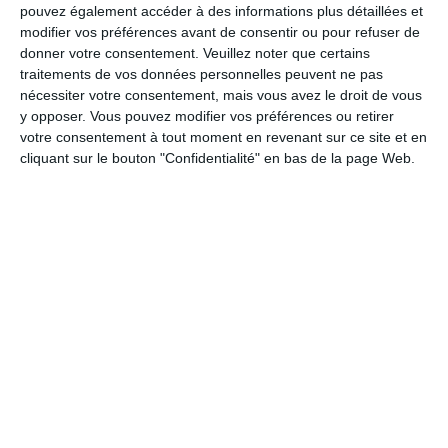
pouvez également accéder à des informations plus détaillées et
modifier vos préférences avant de consentir ou pour refuser de
Si vous faites attention à votre ligne, optez pour une
cuisson
donner votre consentement.
Veuillez noter que certains
sans ajout de graisse
, comme les
œufs à la coque, durs
,
traitements de vos données personnelles peuvent ne pas
pochés ou mollets
. Les
œufs au plat
, cuits avec une
fine
nécessiter votre consentement, mais vous avez le droit de vous
couche
d’huile, restent également une alternative
raisonnable
y opposer. Vous pouvez modifier vos préférences ou retirer
pour profiter de leur richesse nutritionnelle sans excès calorique.
votre consentement à tout moment en revenant sur ce site et en
cliquant sur le bouton "Confidentialité" en bas de la page Web.
Protéines, vitamines et minéraux
Les œufs sont un
concentré de nutriments essentiels
. Ils
contiennent des
vitamines A
,
D
,
B12
et
E
, qui participent au bon
fonctionnement du
système immunitaire
, à la
santé des os
et
à la régulation énergétique. Leur richesse en minéraux, comme
le
fer
, le
sélénium
et le
phosphore
, en font des alliés précieux
pour couvrir vos besoins quotidiens.
La
lutéine
, un
antioxydant
présent dans les jaunes d’œufs,
contribue à
protéger votre vision
et à réduire les effets du
vieillissement oculaire. Autre avantage : les
œufs sont peu