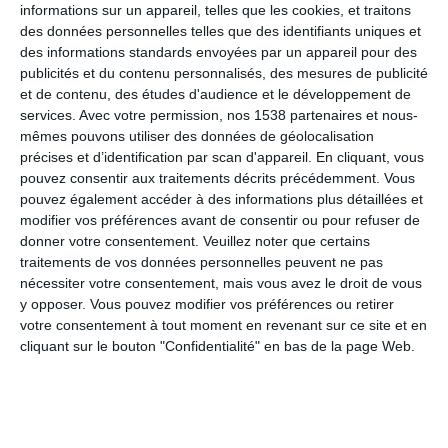
une perte de poids efficace, privilégiez toujours des
aliments
informations sur un appareil, telles que les cookies, et traitons
des données personnelles telles que des identifiants uniques et
bruts, frais et variés
plutôt que ces substituts chimiques.
des informations standards envoyées par un appareil pour des
Apprendre à
décrypter le pavé nutritionnel
et la liste des
publicités et du contenu personnalisés, des mesures de publicité
et de contenu, des études d'audience et le développement de
ingrédients sur les étiquettes reste votre meilleure arme pour ne
services.
Avec votre permission, nos 1538 partenaires et nous-
plus vous laisser tromper par les promesses de minceur
mêmes pouvons utiliser des données de géolocalisation
instantanée.
précises et d’identification par scan d'appareil. En cliquant, vous
pouvez consentir aux traitements décrits précédemment. Vous
pouvez également accéder à des informations plus détaillées et
modifier vos préférences avant de consentir ou pour refuser de
donner votre consentement.
Veuillez noter que certains
traitements de vos données personnelles peuvent ne pas
nécessiter votre consentement, mais vous avez le droit de vous
y opposer. Vous pouvez modifier vos préférences ou retirer
votre consentement à tout moment en revenant sur ce site et en
cliquant sur le bouton "Confidentialité" en bas de la page Web.