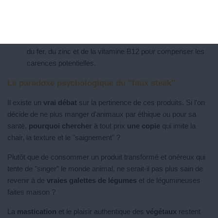
vous achetez un produit de laboratoire.
Des noms reconnaissables :
Fuyez les appellations
chimiques complexes.
L'enrichissement :
Privilégiez les marques qui rajoutent
du fer, du zinc et de la vitamine B12 pour compenser les
carences potentielles.
Le paradoxe psychologique du "faux steak"
Il existe un
vrai débat
sur la pertinence de ces produits. Si l'on
décide de ne plus manger d'animaux par éthique ou pour sa
santé,
pourquoi chercher
à tout prix
une copie
qui imite la
chair, la texture et le "saignement" ?
Plutôt que de consommer un produit transformé et onéreux qui
tente de "singer" le monde animal, ne serait-il pas plus sain de
revenir à de
vraies galettes de légumes
et de légumineuses
faites maison ?
La
mastication
et le plaisir authentique des
végétaux
restent