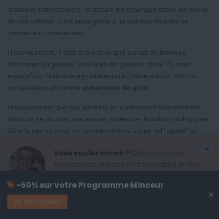
réactions enzymatiques, et assure les échanges vitaux au niveau
de nos cellules. C’est aussi grâce à lui que nos muscles se
contractent correctement.
Historiquement, il était si précieux qu'il servait de monnaie
d'échange (la gabelle, cela vous dit quelque chose ?), mais
aujourd'hui, l'industrie agroalimentaire l'utilise surtout comme
conservateur et comme
exhausteur de goût
.
Heureusement que nos aliments en contiennent naturellement,
sinon on ne pourrait pas assurer toutes ces fonctions biologiques
dans le cas où nous ne consommerions aucun sel “ajouté” ou
d’assaisonnement.
×
Vous voulez mincir ?
Découvrez vos
Combien en consommer et où se cache-t-il ?
chances de succès en répondant à mon
questionnaire
Si l'on écoute l'OMS, il faudrait se limiter à 5 g par jour, ce qui est
-50% sur votre Programme Minceur
×
très strict. En France, on tolère jusqu'à 8 g, mais en réalité, nous
Je découvre !
Je commence !
en consommons en moyenne
10 g par jour
. Vous allez être
surpris, mais le grand champion du sel caché, c'est le
pain
: une