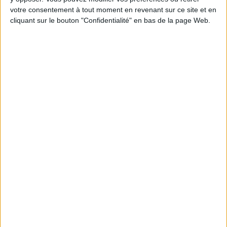
votre consentement à tout moment en revenant sur ce site et en
cliquant sur le bouton "Confidentialité" en bas de la page Web.
Moussaka, lasagnes, viande aux légumes :
choisir ses plats préparés à la viande au
supermarché
Saucisson, jambon, pâté de campagne :
choisir sa charcuterie au supermarché