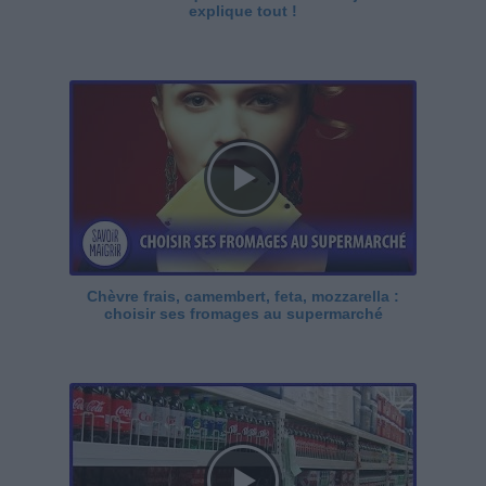
explique tout !
Chèvre frais, camembert, feta, mozzarella :
choisir ses fromages au supermarché