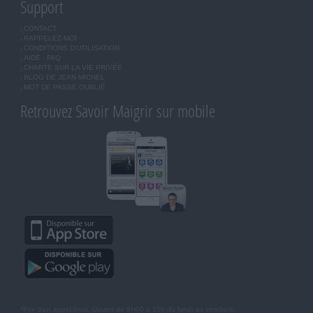
Support
CONTACT
RAPPELEZ-MOI
CONDITIONS D'UTILISATION
AIDE - FAQ
CHARTE SUR LA VIE PRIVÉE
BLOG DE JEAN MICHEL
MOT DE PASSE OUBLIÉ
Retrouvez Savoir Maigrir sur mobile
*Prix d'un appel local. Ouvert de 9H00 à 15h du lundi au vendredi.