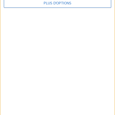
de la mer
PLUS D'OPTIONS
Ratatouille, poêlée, méli-mélo : choisir les
plats préparés à base de légumes cuisinés