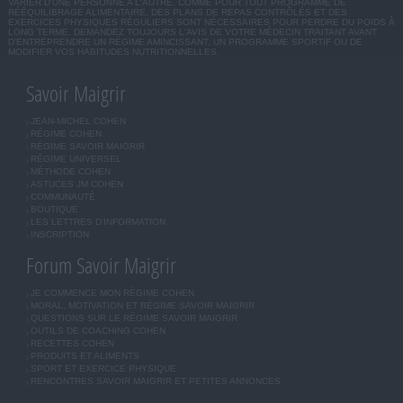
VARIER D'UNE PERSONNE A L'AUTRE. COMME POUR TOUT PROGRAMME DE
RÉÉQUILIBRAGE ALIMENTAIRE, DES PLANS DE REPAS CONTRÔLÉS ET DES
EXERCICES PHYSIQUES RÉGULIERS SONT NÉCESSAIRES POUR PERDRE DU POIDS À
LONG TERME. DEMANDEZ TOUJOURS L'AVIS DE VOTRE MÉDECIN TRAITANT AVANT
D'ENTREPRENDRE UN RÉGIME AMINCISSANT, UN PROGRAMME SPORTIF OU DE
MODIFIER VOS HABITUDES NUTRITIONNELLES.
Savoir Maigrir
JEAN-MICHEL COHEN
RÉGIME COHEN
RÉGIME SAVOIR MAIGRIR
RÉGIME UNIVERSEL
MÉTHODE COHEN
ASTUCES JM COHEN
COMMUNAUTÉ
BOUTIQUE
LES LETTRES D'INFORMATION
INSCRIPTION
Forum Savoir Maigrir
JE COMMENCE MON RÉGIME COHEN
MORAL, MOTIVATION ET RÉGIME SAVOIR MAIGRIR
QUESTIONS SUR LE RÉGIME SAVOIR MAIGRIR
OUTILS DE COACHING COHEN
RECETTES COHEN
PRODUITS ET ALIMENTS
SPORT ET EXERCICE PHYSIQUE
RENCONTRES SAVOIR MAIGRIR ET PETITES ANNONCES