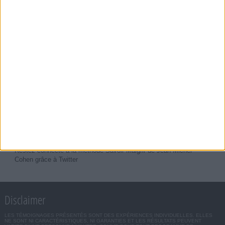
Rejoignez la communauté Savoir Maigrir sur Facebook et suivez
les dernières nouveautés
Retrouvez toutes les vidéos et l'actu de votre coach grâce à sa
chaîne Youtube
Suivez toute l'actualité de Jean-Michel Cohen sur Instagram
Restez connecté à la méthode Savoir Maigrir de Jean-Michel
Cohen grâce à Twitter
Disclaimer
LES TÉMOIGNAGES PRÉSENTÉS SONT DES EXPÉRIENCES INDIVIDUELLES. ELLES
NE SONT NI CARACTÉRISTIQUES, NI GARANTIES ET LES RÉSULTATS PEUVENT