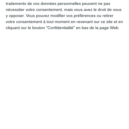
traitements de vos données personnelles peuvent ne pas
Tous les samedi je vais à la salle de sport
nécessiter votre consentement, mais vous avez le droit de vous
environ 1h30 et après ça me fais un bien fou
y opposer. Vous pouvez modifier vos préférences ou retirer
tous les jours 20 mn de pilate et dea
votre consentement à tout moment en revenant sur ce site et en
marche tous ça plus l organisation de la
cliquant sur le bouton "Confidentialité" en bas de la page Web.
maison !
ninique678 (22)
Posté le 23-03-2026 à 13:41
J aimerais retrouver un sommeil réparateur
donc je vais suivre ces pre ieux conseils de
biens être veronique
Mary2024 (LA ROCHELLE, 17)
Posté le 24-03-2025 à 08:12
Après un infarctus,je m'inscris à un cours de
gym douce