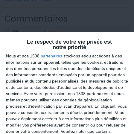
Commentaires
Nestor0 (69)
Posté le 10-04-2026 à 23:27
Le respect de votre vie privée est
notre priorité
J'ai fait 45 minutes de jaccuzi aujourd'hui et
Nous et nos 1538
partenaires
stockons et/ou accédons à des
c'était très agréable
informations sur un appareil, telles que les cookies, et traitons
des données personnelles telles que des identifiants uniques et
des informations standards envoyées par un appareil pour des
Nestor0 (69)
publicités et du contenu personnalisés, des mesures de publicité
Posté le 10-04-2026 à 23:27
et de contenu, des études d'audience et le développement de
services.
Avec votre permission, nos 1538 partenaires et nous-
J'ai fait 45 minutes de jaccuzi aujourd'hui et
mêmes pouvons utiliser des données de géolocalisation
c'était très agréable
précises et d’identification par scan d'appareil. En cliquant, vous
pouvez consentir aux traitements décrits précédemment. Vous
ninique678 (22)
pouvez également accéder à des informations plus détaillées et
modifier vos préférences avant de consentir ou pour refuser de
Posté le 23-03-2026 à 13:47
donner votre consentement.
Veuillez noter que certains