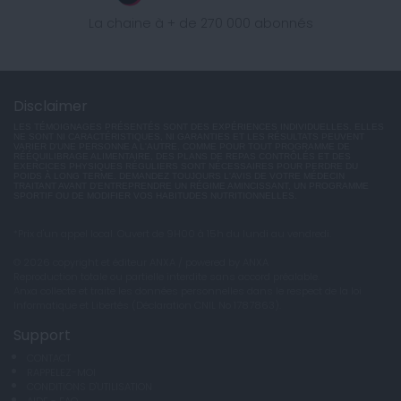
La chaine à + de 270 000 abonnés
Disclaimer
LES TÉMOIGNAGES PRÉSENTÉS SONT DES EXPÉRIENCES INDIVIDUELLES. ELLES
NE SONT NI CARACTÉRISTIQUES, NI GARANTIES ET LES RÉSULTATS PEUVENT
VARIER D'UNE PERSONNE A L'AUTRE. COMME POUR TOUT PROGRAMME DE
RÉÉQUILIBRAGE ALIMENTAIRE, DES PLANS DE REPAS CONTRÔLÉS ET DES
EXERCICES PHYSIQUES RÉGULIERS SONT NÉCESSAIRES POUR PERDRE DU
POIDS À LONG TERME. DEMANDEZ TOUJOURS L'AVIS DE VOTRE MÉDECIN
TRAITANT AVANT D'ENTREPRENDRE UN RÉGIME AMINCISSANT, UN PROGRAMME
SPORTIF OU DE MODIFIER VOS HABITUDES NUTRITIONNELLES.
*Prix d'un appel local. Ouvert de 9H00 à 15h du lundi au vendredi.
© 2026 copyright et éditeur ANXA / powered by ANXA
Reproduction totale ou partielle interdite sans accord préalable.
Anxa collecte et traite les données personnelles dans le respect de la loi
Informatique et Libertés (Déclaration CNIL No 1787863).
Support
CONTACT
RAPPELEZ-MOI
CONDITIONS D'UTILISATION