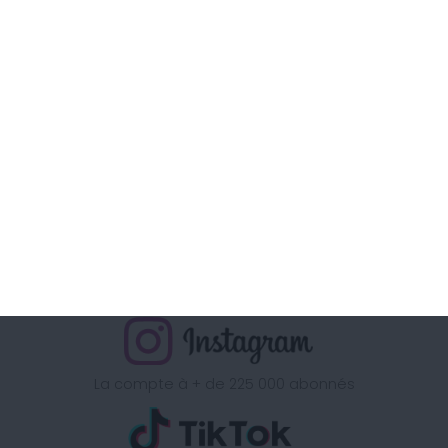
Coût d'un appel local, du lundi au vendredi de 9H00 à 15h
Retrouvez la méthode Cohen
sur
La chaine à + d'1 Million d'abonnés
La page à + de 340 000 abonnés
La compte à + de 225 000 abonnés