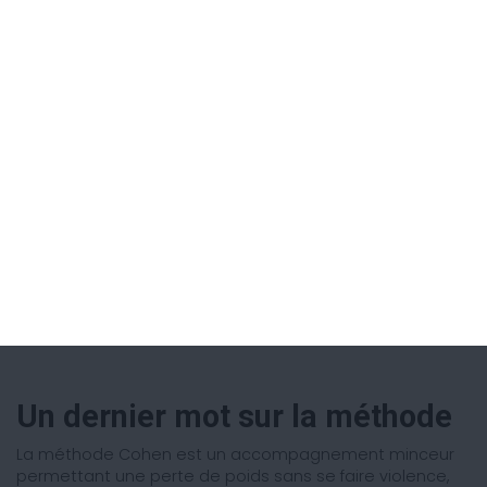
Je suis une femme
Je suis un homme
Je commence mon bilan
Un dernier mot sur la méthode
La méthode Cohen est un accompagnement minceur
permettant une perte de poids sans se faire violence,