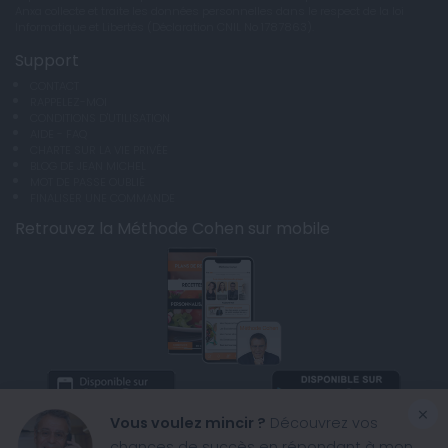
Anxa collecte et traite les données personnelles dans le respect de la loi
Informatique et Libertés (Déclaration CNIL No 1787863).
Support
CONTACT
RAPPELEZ-MOI
CONDITIONS D'UTILISATION
AIDE - FAQ
CHARTE SUR LA VIE PRIVÉE
BLOG DE JEAN MICHEL
MOT DE PASSE OUBLIÉ
FINALISER UNE COMMANDE
Retrouvez la Méthode Cohen sur mobile
×
Vous voulez mincir ?
Découvrez vos
chances de succès en répondant à mon