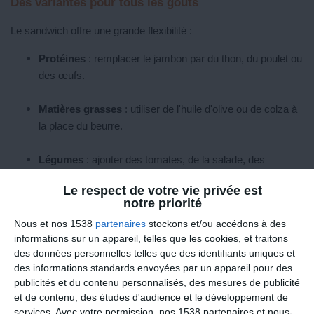
Des variantes pour tous les goûts
Le sandwich offre une grande flexibilité :
Protéines
: remplacer le jambon par du thon, du poulet ou
des œufs.
Matières grasses
: utiliser de l'huile d'olive ou de colza à
la place du beurre.
Légumes
: ajouter des tomates, de la salade, des
carottes râpées, etc.
Le respect de votre vie privée est
notre priorité
Pain
: opter pour du pain complet ou aux céréales pour un
Nous et nos 1538
partenaires
stockons et/ou accédons à des
apport en fibres plus élevé.
informations sur un appareil, telles que les cookies, et traitons
des données personnelles telles que des identifiants uniques et
des informations standards envoyées par un appareil pour des
L'essentiel est de respecter les proportions et de varier les
publicités et du contenu personnalisés, des mesures de publicité
ingrédients pour éviter la monotonie. Attention, en disant cela, je
et de contenu, des études d'audience et le développement de
ne vous dis pas de manger un sandwich à chaque repas ! Mais
services.
Avec votre permission, nos 1538 partenaires et nous-