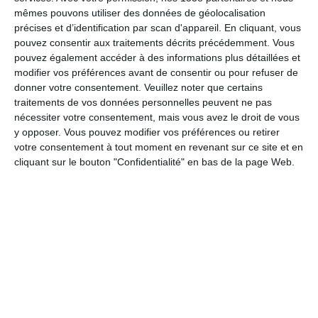
variez les plaisirs quand vous préparez un sandwich, c’est
mêmes pouvons utiliser des données de géolocalisation
important, et vous savez que le plaisir alimentaire, c’est central
précises et d’identification par scan d'appareil. En cliquant, vous
pouvez consentir aux traitements décrits précédemment. Vous
dans mon programme Savoir Maigrir.
pouvez également accéder à des informations plus détaillées et
Les clés d'un sandwich équilibré
modifier vos préférences avant de consentir ou pour refuser de
donner votre consentement.
Veuillez noter que certains
Choisir un pain de qualité
: privilégier le pain complet ou
traitements de vos données personnelles peuvent ne pas
nécessiter votre consentement, mais vous avez le droit de vous
aux céréales pour un meilleur apport en fibres.
y opposer. Vous pouvez modifier vos préférences ou retirer
votre consentement à tout moment en revenant sur ce site et en
Maîtriser les quantités
: respecter les proportions
cliquant sur le bouton "Confidentialité" en bas de la page Web.
recommandées pour chaque groupe d'aliments.
Varier les ingrédients
: alterner les sources de protéines,
de légumes et de matières grasses pour une alimentation
diversifiée.
Accompagner le sandwich
: ajouter un fruit et un verre
d'eau pour compléter le repas.