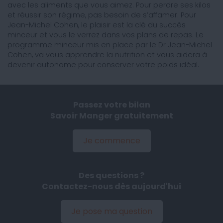
avec les aliments que vous aimez. Pour perdre ses kilos
et réussir son régime, pas besoin de s’affamer. Pour
Jean-Michel Cohen, le plaisir est la clé du succès
minceur et vous le verrez dans vos plans de repas. Le
programme minceur mis en place par le Dr Jean-Michel
Cohen, va vous apprendre la nutrition et vous aidera à
devenir autonome pour conserver votre poids idéal.
Passez votre bilan
Savoir Manger gratuitement
Je commence
Des questions ?
Contactez-nous dès aujourd'hui
Je pose ma question