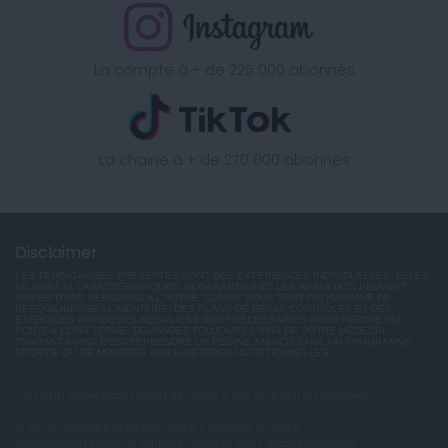
La compte à + de 225 000 abonnés
La chaine à + de 270 000 abonnés
Disclaimer
LES TÉMOIGNAGES PRÉSENTÉS SONT DES EXPÉRIENCES INDIVIDUELLES. ELLES
NE SONT NI CARACTÉRISTIQUES, NI GARANTIES ET LES RÉSULTATS PEUVENT
VARIER D'UNE PERSONNE A L'AUTRE. COMME POUR TOUT PROGRAMME DE
RÉÉQUILIBRAGE ALIMENTAIRE, DES PLANS DE REPAS CONTRÔLÉS ET DES
EXERCICES PHYSIQUES RÉGULIERS SONT NÉCESSAIRES POUR PERDRE DU
POIDS À LONG TERME. DEMANDEZ TOUJOURS L'AVIS DE VOTRE MÉDECIN
TRAITANT AVANT D'ENTREPRENDRE UN RÉGIME AMINCISSANT, UN PROGRAMME
SPORTIF OU DE MODIFIER VOS HABITUDES NUTRITIONNELLES.
*Prix d'un appel local. Ouvert de 9H00 à 15h du lundi au vendredi.
© 2026 copyright et éditeur ANXA / powered by ANXA
Reproduction totale ou partielle interdite sans accord préalable.