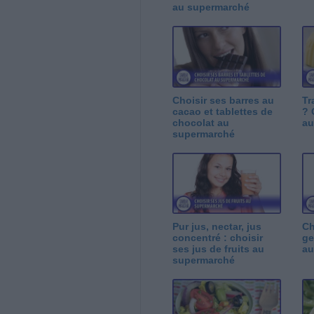
au supermarché
Choisir ses barres au
Tr
cacao et tablettes de
? 
chocolat au
au
supermarché
Pur jus, nectar, jus
Ch
concentré : choisir
ge
ses jus de fruits au
au
supermarché