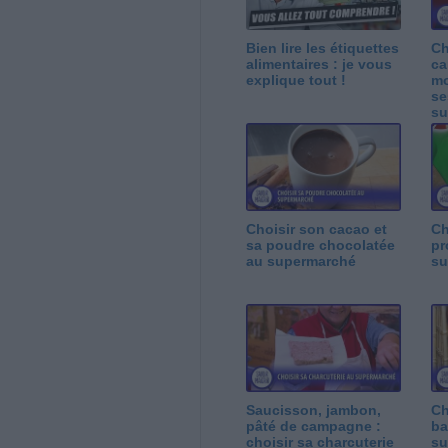
Bien lire les étiquettes
Ch
alimentaires : je vous
ca
explique tout !
mo
se
su
Choisir son cacao et
Ch
sa poudre chocolatée
pr
au supermarché
su
Saucisson, jambon,
Ch
pâté de campagne :
ba
choisir sa charcuterie
su