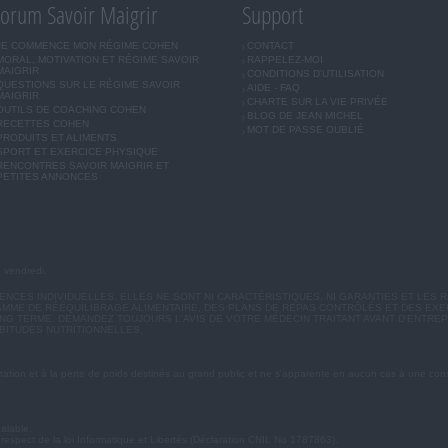
orum Savoir Maigrir
Support
JE COMMENCE MON RÉGIME COHEN
CONTACT
MORAL, MOTIVATION ET RÉGIME SAVOIR
RAPPELEZ-MOI
MAIGRIR
CONDITIONS D'UTILISATION
QUESTIONS SUR LE RÉGIME SAVOIR
AIDE - FAQ
MAIGRIR
CHARTE SUR LA VIE PRIVÉE
OUTILS DE COACHING COHEN
BLOG DE JEAN MICHEL
RECETTES COHEN
MOT DE PASSE OUBLIÉ
PRODUITS ET ALIMENTS
SPORT ET EXERCICE PHYSIQUE
RENCONTRES SAVOIR MAIGRIR ET
PETITES ANNONCES
u vendredi.
CES INDIVIDUELLES. ELLES NE SONT NI CARACTÉRISTIQUES, NI GARANTIES ET LES R
MME DE RÉÉQUILIBRAGE ALIMENTAIRE, DES PLANS DE REPAS CONTRÔLÉS ET DES EX
G TERME. DEMANDEZ TOUJOURS L'AVIS DE VOTRE MÉDECIN TRAITANT AVANT D'ENTREP
BITUDES NUTRITIONNELLES.
ation et à la perte de poids destinés au grand public et ne s'apparente en aucun cas à une cons
éalable.
 respect de la loi Informatique et Libertés (Déclaration CNIL No 1787863).