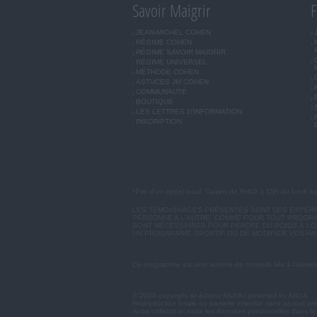
Savoir Maigrir
F
JEAN-MICHEL COHEN
RÉGIME COHEN
RÉGIME SAVOIR MAIGRIR
RÉGIME UNIVERSEL
MÉTHODE COHEN
ASTUCES JM COHEN
COMMUNAUTÉ
BOUTIQUE
LES LETTRES D'INFORMATION
INSCRIPTION
*Prix d'un appel local. Ouvert de 9H00 à 15h du lundi a
LES TÉMOIGNAGES PRÉSENTÉS SONT DES EXPÉRIEN
PERSONNE A L'AUTRE. COMME POUR TOUT PROGRA
SONT NÉCESSAIRES POUR PERDRE DU POIDS À LON
UN PROGRAMME SPORTIF OU DE MODIFIER VOS HA
Ce programme est une somme de conseils liés à l'aliment
© 2026 copyright et éditeur ANXA / powered by ANXA
Reproduction totale ou partielle interdite sans accord pr
Anxa collecte et traite les données personnelles dans le