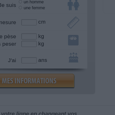
un homme
Je suis
une femme
cm
mesure
kg
e pèse
kg
s peser
ans
J'ai
votre ligne en changeant vos