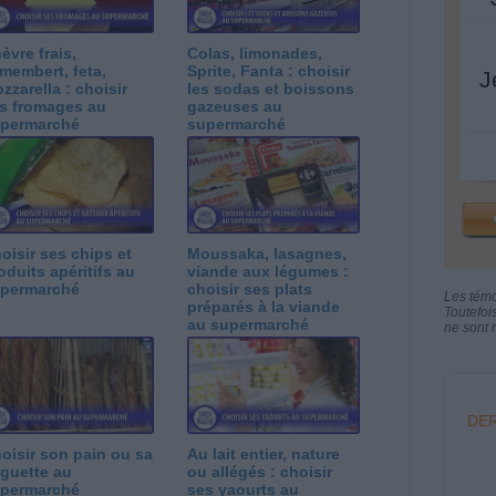
èvre frais,
Colas, limonades,
membert, feta,
Sprite, Fanta : choisir
J
zzarella : choisir
les sodas et boissons
s fromages au
gazeuses au
permarché
supermarché
oisir ses chips et
Moussaka, lasagnes,
oduits apéritifs au
viande aux légumes :
permarché
choisir ses plats
Les tém
préparés à la viande
Toutefoi
au supermarché
ne sont n
DER
oisir son pain ou sa
Au lait entier, nature
guette au
ou allégés : choisir
permarché
ses yaourts au