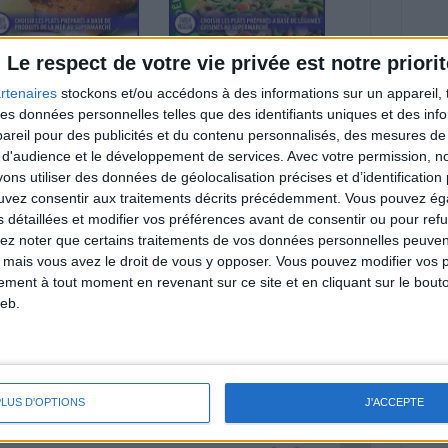
isson pané,
Ratatouille, poêlée,
Le respect de votre vie privée est notre priorit
andade, parmentier,
méli-mélo : choisir les
atin : choisir les
plats préparés à base
rtenaires
stockons et/ou accédons à des informations sur un appareil, t
ats cuisinés à base
de légumes cuisinés
 des données personnelles telles que des identifiants uniques et des in
 produits de la mer
reil pour des publicités et du contenu personnalisés, des mesures de p
 d'audience et le développement de services.
Avec votre permission, n
s utiliser des données de géolocalisation précises et d’identification 
ouvez consentir aux traitements décrits précédemment. Vous pouvez é
s détaillées et modifier vos préférences avant de consentir ou pour ref
ocons d'avoine,
lez noter que certains traitements de vos données personnelles peuven
eslis, corn flakes :
 mais vous avez le droit de vous y opposer. Vous pouvez modifier vos 
oisir ses céréales
tement à tout moment en revenant sur ce site et en cliquant sur le bouto
 petit-déjeuner au
permarché
eb.
lan minceur
(env. 2 min)
PLUS D'OPTIONS
J'ACCEPTE