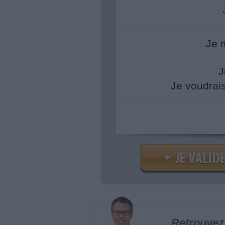
Je 
J
Je voudrai
Retrouvez 