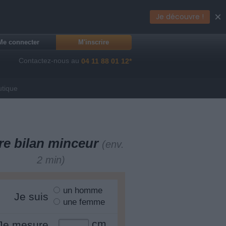
×
Je découvre !
Me connecter
M'inscrire
Contactez-nous au
04 11 88 01 12*
utique
re bilan minceur
(env.
2 min)
un homme
Je suis
une femme
cm
Je mesure