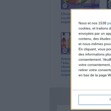
Choisir les salades et
Po
crudités en sauce au
br
supermarché
gr
Nous et nos 1538
pa
pl
cookies, et traitons
de
envoyées par un appa
contenu, des études
et nous-mêmes pouvon
En cliquant, vous p
des informations plu
Grenadine, menthe à
Fl
consentement.
Veuil
l'eau, sirop citron :
mu
votre consentement,
choisir ses sirops
ch
retirer votre consen
concentrés au
du
supermarché
su
en bas de la page W
Votre bi