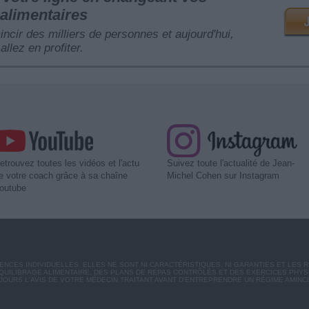
alimentaires
mincir des milliers de personnes et aujourd'hui,
allez en profiter.
etrouvez toutes les vidéos et l'actu
Suivez toute l'actualité de Jean-
e votre coach grâce à sa chaîne
Michel Cohen sur Instagram
outube
CES INDIVIDUELLES. ELLES NE SONT NI CARACTÉRISTIQUES, NI GARANTIES ET LES 
UILIBRAGE ALIMENTAIRE, DES PLANS DE REPAS CONTRÔLÉS ET DES EXERCICES PHY
OURS L'AVIS DE VOTRE MÉDECIN TRAITANT AVANT D'ENTREPRENDRE UN RÉGIME AMINC