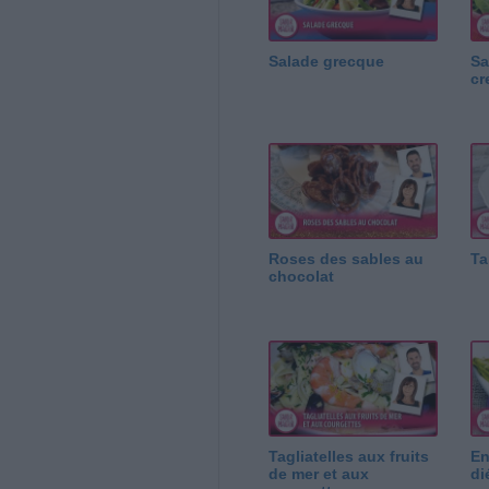
Salade grecque
Sa
cr
Roses des sables au
Ta
chocolat
Tagliatelles aux fruits
En
de mer et aux
di