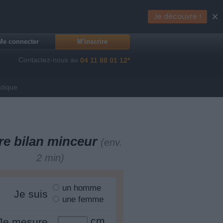
×
Je découvre !
Me connecter
M'inscrire
Contactez-nous au
04 11 88 01 12*
utique
re bilan minceur
(env.
2 min)
un homme
Je suis
une femme
cm
Je mesure