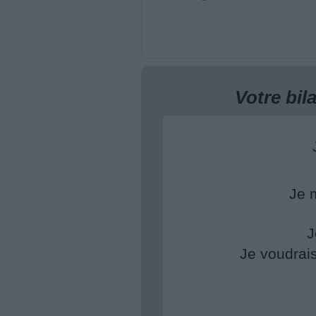
Votre bi
Je 
J
Je voudrai