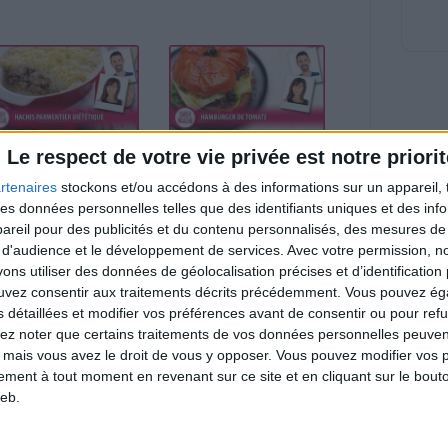
chis Parmentier
Hamburger de tomate
Le respect de votre vie privée est notre priorit
ététique
rtenaires
stockons et/ou accédons à des informations sur un appareil, t
 des données personnelles telles que des identifiants uniques et des in
reil pour des publicités et du contenu personnalisés, des mesures de p
 d'audience et le développement de services.
Avec votre permission, n
s utiliser des données de géolocalisation précises et d’identification 
ouvez consentir aux traitements décrits précédemment. Vous pouvez é
s détaillées et modifier vos préférences avant de consentir ou pour ref
bab diététique
Mousse au chocolat
lez noter que certains traitements de vos données personnelles peuven
légère
 mais vous avez le droit de vous y opposer. Vous pouvez modifier vos 
tement à tout moment en revenant sur ce site et en cliquant sur le bouto
eb.