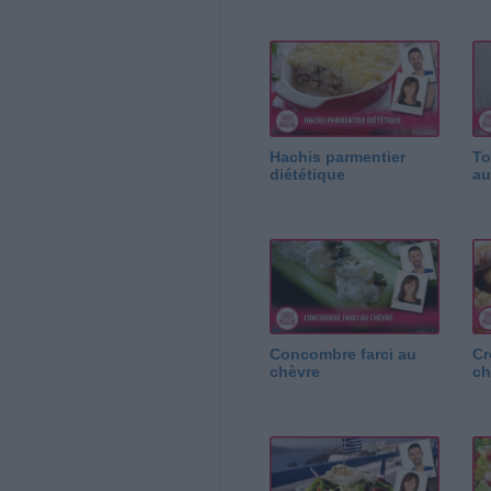
Hachis parmentier
To
diététique
au
Concombre farci au
Cr
chèvre
ch