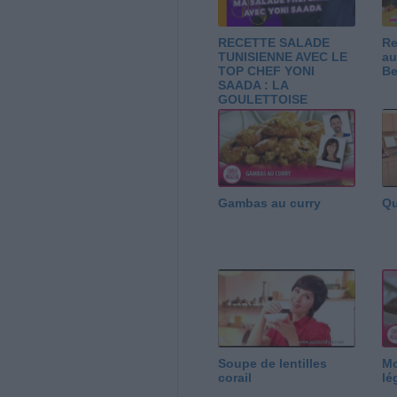
RECETTE SALADE
Re
TUNISIENNE AVEC LE
au
TOP CHEF YONI
B
SAADA : LA
GOULETTOISE
Gambas au curry
Qu
Soupe de lentilles
Mo
corail
lé