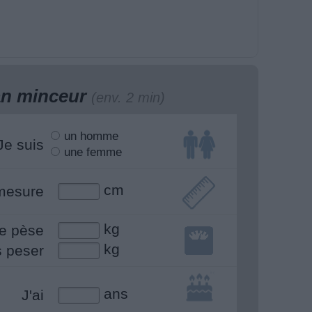
lan minceur
(env. 2 min)
un homme
Je suis
une femme
cm
mesure
kg
e pèse
kg
s peser
ans
J'ai