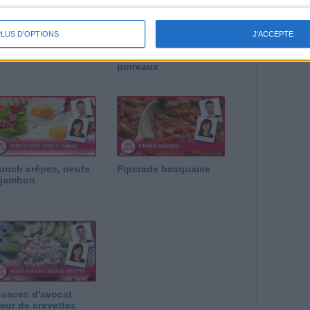
PLUS D'OPTIONS
J'ACCEPTE
s tortillas au thon et
Papillote de blanc de
x petits légumes
poulet et fondue de
poireaux
unch crêpes, oeufs
Piperade basquaise
 jambon
saces d'avocat
eur de crevettes