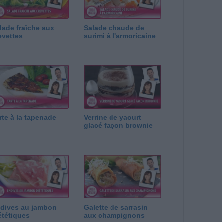
lade fraîche aux
Salade chaude de
evettes
surimi à l'armoricaine
rte à la tapenade
Verrine de yaourt
glacé façon brownie
dives au jambon
Galette de sarrasin
ététiques
aux champignons