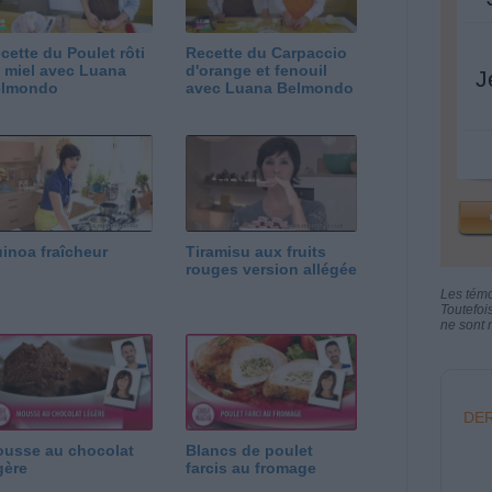
cette du Poulet rôti
Recette du Carpaccio
 miel avec Luana
d'orange et fenouil
J
elmondo
avec Luana Belmondo
inoa fraîcheur
Tiramisu aux fruits
rouges version allégée
Les tém
Toutefoi
ne sont n
DER
usse au chocolat
Blancs de poulet
gère
farcis au fromage