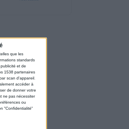
é
elles que les
formations standards
ublicité et de
os 1538 partenaires
par scan d'appareil.
galement accéder à
user de donner votre
t ne pas nécessiter
préférences ou
n "Confidentialité"