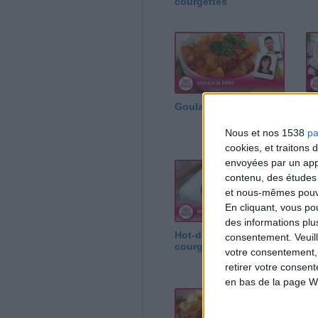
courgettes
Goulash de Dinde
Ha
di
Nous et nos 1538
pa
cookies, et traitons
envoyées par un appa
contenu, des études
et nous-mêmes pouvon
En cliquant, vous p
des informations plu
Hot-dogs de
Ke
consentement.
Veuil
courgettes
votre consentement,
retirer votre consen
en bas de la page W