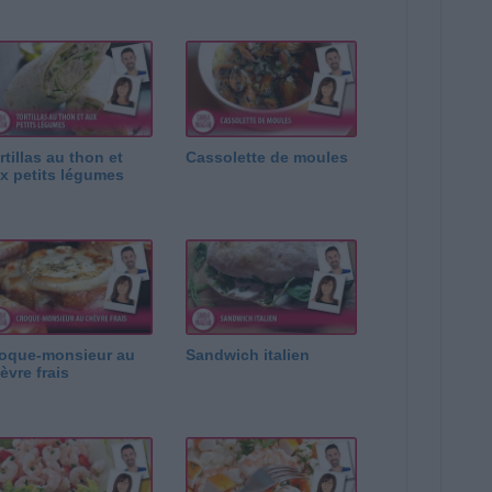
rtillas au thon et
Cassolette de moules
x petits légumes
oque-monsieur au
Sandwich italien
èvre frais