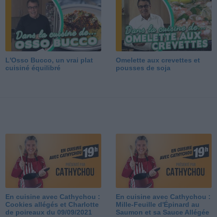
L'Osso Bucco, un vrai plat
Omelette aux crevettes et
cuisiné équilibré
pousses de soja
En cuisine avec Cathychou :
En cuisine avec Cathychou :
Cookies allégés et Charlotte
Mille-Feuille d'Épinard au
de poireaux du 09/09/2021
Saumon et sa Sauce Allégée