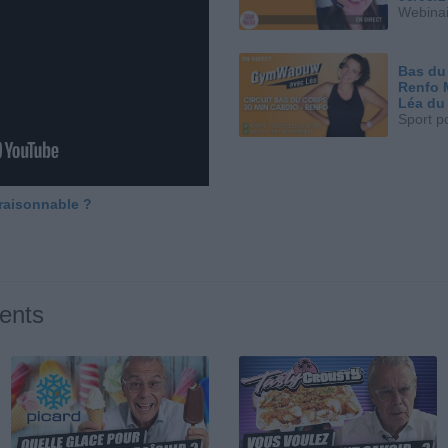
Webinai
Bas du
Renfo 
Léa du
Sport p
 raisonnable ?
ents