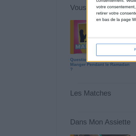
consentement.
Veuil
Vous m'avez deman
votre consentement,
retirer votre consen
en bas de la page W
Question/Réponse : Que
Manger Pendant le Ramadan
?
Les Matches
Dans Mon Assiette