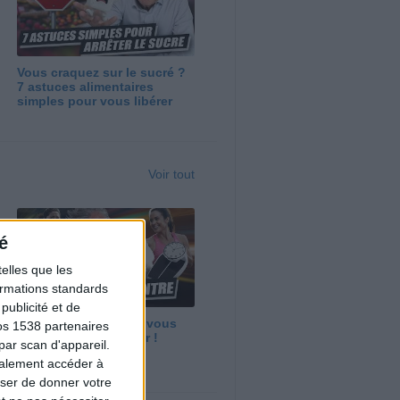
Vous craquez sur le sucré ?
7 astuces alimentaires
simples pour vous libérer
Voir tout
é
elles que les
formations standards
ublicité et de
Maigrir vite ? Ce que vous
os 1538 partenaires
devez vraiment savoir !
par scan d'appareil.
galement accéder à
user de donner votre