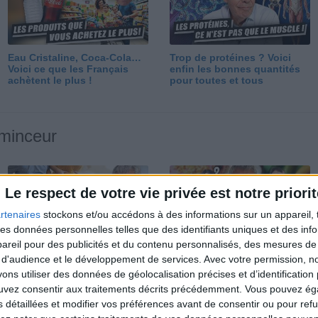
Eau Cristaline, Coca-Cola…
Trop de protéines ? Voici
Voici ce que les Français
enfin les bonnes quantités
achètent le plus !
pour toutes et tous
 minceur
Le respect de votre vie privée est notre priorit
rtenaires
stockons et/ou accédons à des informations sur un appareil, t
 des données personnelles telles que des identifiants uniques et des in
reil pour des publicités et du contenu personnalisés, des mesures de p
Perdre 10 kg : ma méthode
Et après la perte de poids ?
 d'audience et le développement de services.
Avec votre permission, n
est imparable
Je fais comment ?
s utiliser des données de géolocalisation précises et d’identification 
ouvez consentir aux traitements décrits précédemment. Vous pouvez é
s détaillées et modifier vos préférences avant de consentir ou pour ref