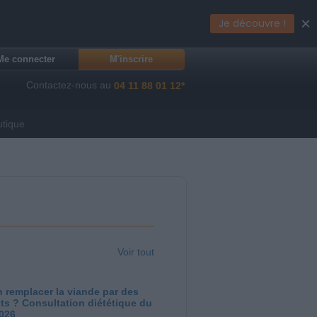
×
Je découvre !
Me connecter
M'inscrire
Contactez-nous au
04 11 88 01 12*
utique
Voir tout
 remplacer la viande par des
ts ? Consultation diététique du
2026