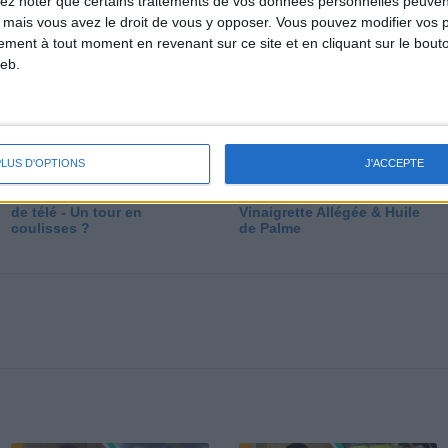
lez noter que certains traitements de vos données personnelles peuven
dé
 mais vous avez le droit de vous y opposer. Vous pouvez modifier vos 
tement à tout moment en revenant sur ce site et en cliquant sur le bouto
eb.
PLUS D'OPTIONS
J'ACCEPTE
Les secrets des émissions
Vos Questions : Bronzage,
de télé - Un tour en
Vinaigrette Allégée & Huile
coulisses ?
de Palme