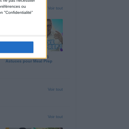
t ne pas nécessiter
préférences ou
Voir tout
n "Confidentialité"
Panga, Huile d'Olive &
Astuces pour Meal Prep
Voir tout
Voir tout