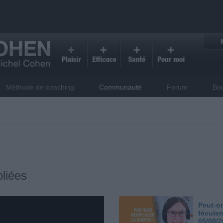
Méthode de coaching
Communauté
Forum
Bo
liées
Peut-on
féculen
05/08/