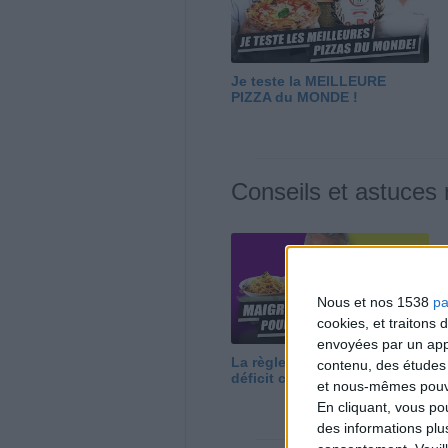
Je teste la MEILLEURE
PIZZA du MONDE !
Conseils et astuces
Nous et nos 1538
pa
cookies, et traitons
envoyées par un appa
La règle N°1 pour maigrir : le
contenu, des études
déficit calorique
et nous-mêmes pouvon
En cliquant, vous p
des informations plu