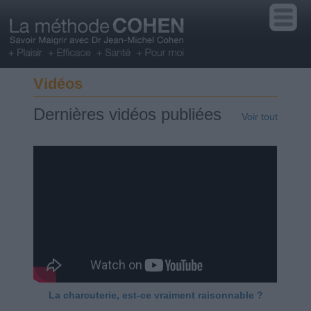
Vidéos
Dernières vidéos publiées
Voir tout
La charcuterie, est-ce vraiment raisonnable ?