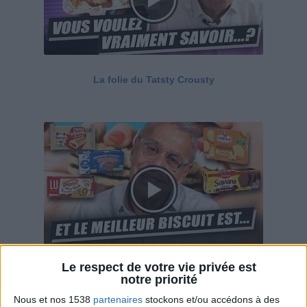
La folie du Tatsty Crousty
Le respect de votre vie privée est
Savane, LU, Pepito, Harrys... Que valent vraiment
notre priorité
ces gâteaux ?
Nous et nos 1538
partenaires
stockons et/ou accédons à des