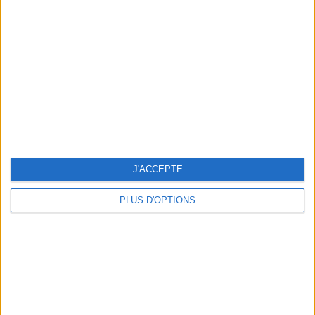
Vous m'avez demandé
Voir tout
J'ACCEPTE
PLUS D'OPTIONS
Question/Réponse : Que Manger Pendant le
Ramadan ?