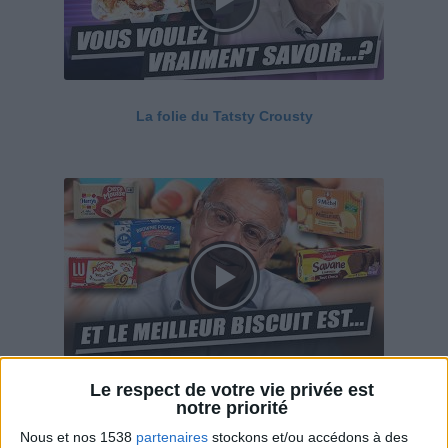
La folie du Tatsty Crousty
Le respect de votre vie privée est
Savane, LU, Pepito, Harrys... Que valent vraiment
notre priorité
ces gâteaux ?
Nous et nos 1538
partenaires
stockons et/ou accédons à des