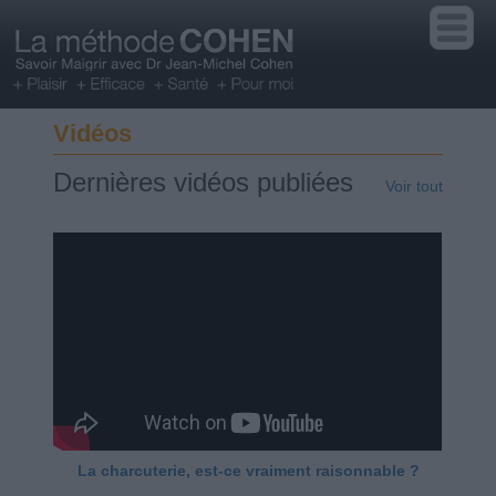
Vidéos
Dernières vidéos publiées
Voir tout
La charcuterie, est-ce vraiment raisonnable ?