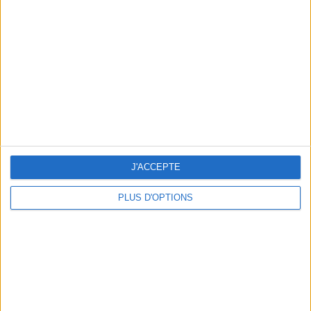
Vous m'avez demandé
Voir tout
J'ACCEPTE
PLUS D'OPTIONS
Question/Réponse : Que Manger Pendant le
Ramadan ?