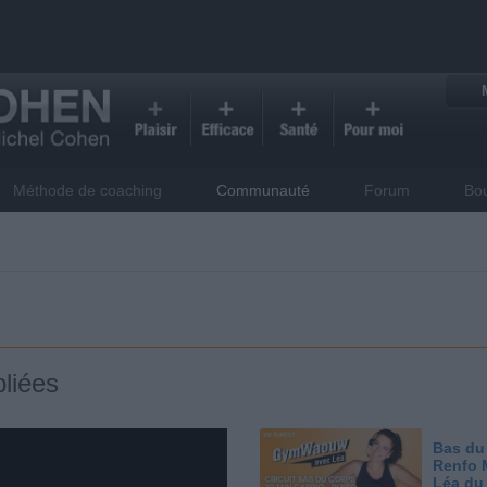
Méthode de coaching
Communauté
Forum
Bo
liées
Bas du
Renfo 
Léa du