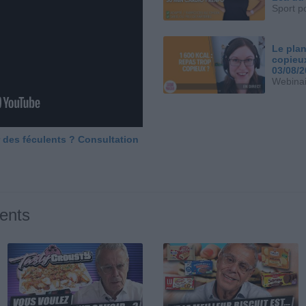
Sport p
Le plan
copieu
03/08/
Webinai
 des féculents ? Consultation
ents