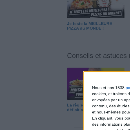
Je teste la MEILLEURE
PIZZA du MONDE !
Conseils et astuces
Nous et nos 1538
pa
cookies, et traitons
envoyées par un appa
La règle N°1 pour maigrir : le
contenu, des études
déficit calorique
et nous-mêmes pouvon
En cliquant, vous p
des informations plu