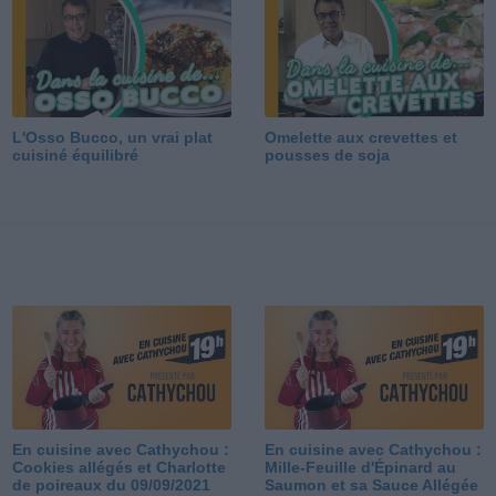
L'Osso Bucco, un vrai plat
Omelette aux crevettes et
cuisiné équilibré
pousses de soja
En cuisine avec Cathychou :
En cuisine avec Cathychou :
Cookies allégés et Charlotte
Mille-Feuille d'Épinard au
de poireaux du 09/09/2021
Saumon et sa Sauce Allégée