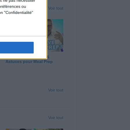
t ne pas nécessiter
préférences ou
Voir tout
n "Confidentialité"
Panga, Huile d'Olive &
Astuces pour Meal Prep
Voir tout
Voir tout