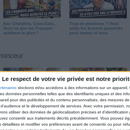
Eau Cristaline, Coca-Cola…
Trop de protéines ? Voici
Voici ce que les Français
enfin les bonnes quantités
achètent le plus !
pour toutes et tous
 minceur
Le respect de votre vie privée est notre priorit
rtenaires
stockons et/ou accédons à des informations sur un appareil, t
 des données personnelles telles que des identifiants uniques et des in
reil pour des publicités et du contenu personnalisés, des mesures de p
Perdre 10 kg : ma méthode
Et après la perte de poids ?
 d'audience et le développement de services.
Avec votre permission, n
est imparable
Je fais comment ?
s utiliser des données de géolocalisation précises et d’identification 
ouvez consentir aux traitements décrits précédemment. Vous pouvez é
s détaillées et modifier vos préférences avant de consentir ou pour ref