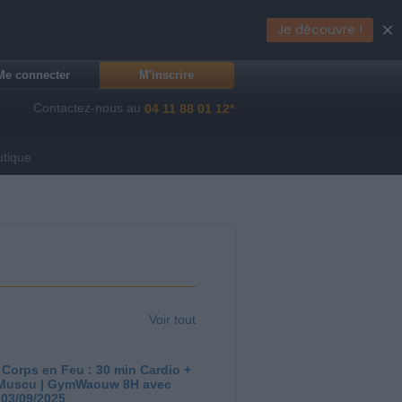
×
Je découvre !
Me connecter
M'inscrire
Contactez-nous au
04 11 88 01 12*
utique
Voir tout
 Corps en Feu : 30 min Cardio +
Muscu | GymWaouw 8H avec
 03/09/2025