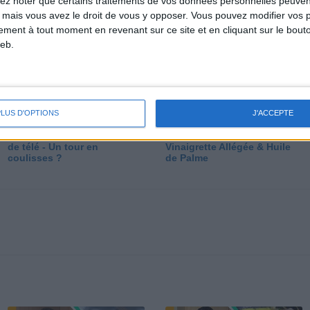
lez noter que certains traitements de vos données personnelles peuven
dé
 mais vous avez le droit de vous y opposer. Vous pouvez modifier vos 
tement à tout moment en revenant sur ce site et en cliquant sur le bouto
eb.
PLUS D'OPTIONS
J'ACCEPTE
Les secrets des émissions
Vos Questions : Bronzage,
de télé - Un tour en
Vinaigrette Allégée & Huile
coulisses ?
de Palme