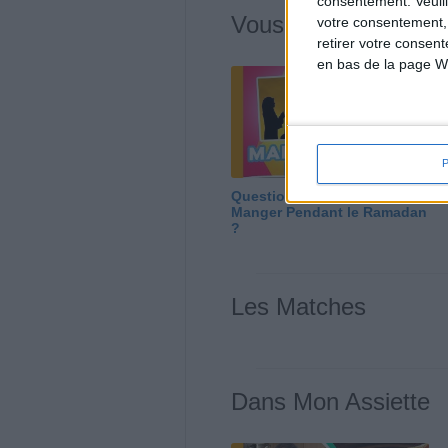
consentement.
Veuil
Vous m'avez deman
votre consentement,
retirer votre consen
en bas de la page W
Question/Réponse : Que
Manger Pendant le Ramadan
?
Les Matches
Dans Mon Assiette