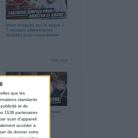
Vous craquez sur le sucré ?
7 astuces alimentaires
simples pour vous libérer
Voir tout
é
elles que les
formations standards
ublicité et de
Maigrir vite ? Ce que vous
os 1538 partenaires
devez vraiment savoir !
par scan d'appareil.
galement accéder à
user de donner votre