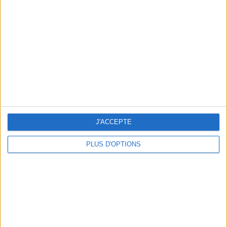
Vous m'avez demandé
Voir tout
J'ACCEPTE
PLUS D'OPTIONS
Question/Réponse : Que Manger Pendant le
Ramadan ?