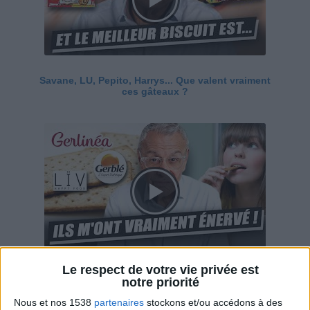
Savane, LU, Pepito, Harrys... Que valent vraiment
ces gâteaux ?
Le respect de votre vie privée est
Ces marques diététiques : c'est n'importe quoi !
notre priorité
Nous et nos 1538
partenaires
stockons et/ou accédons à des