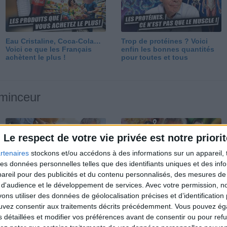
Eau Cristaline, Coca-Cola…
Trop de protéines ? Voici
Voici ce que les Français
enfin les bonnes quantités
achètent le plus !
pour toutes et tous
 minceur
Le respect de votre vie privée est notre priorit
rtenaires
stockons et/ou accédons à des informations sur un appareil, t
 des données personnelles telles que des identifiants uniques et des in
reil pour des publicités et du contenu personnalisés, des mesures de p
Perdre 10 kg : ma méthode
Et après la perte de poids ?
 d'audience et le développement de services.
Avec votre permission, n
est imparable
Je fais comment ?
s utiliser des données de géolocalisation précises et d’identification 
ouvez consentir aux traitements décrits précédemment. Vous pouvez é
s détaillées et modifier vos préférences avant de consentir ou pour ref