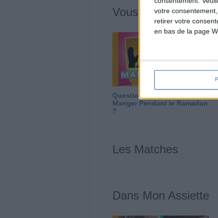
consentement.
Veuil
Vous m'avez deman
votre consentement,
retirer votre consen
en bas de la page W
Question/Réponse : Que
Manger Pendant le Ramadan
?
Les Matches
Dans Mon Assiette