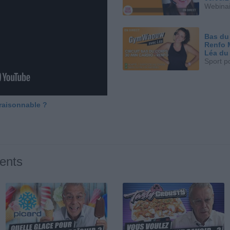
Webinai
Bas du
Renfo 
Léa du
Sport p
 raisonnable ?
ents