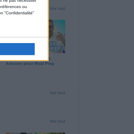
t ne pas nécessiter
préférences ou
Voir tout
n "Confidentialité"
Panga, Huile d'Olive &
Astuces pour Meal Prep
Voir tout
Voir tout