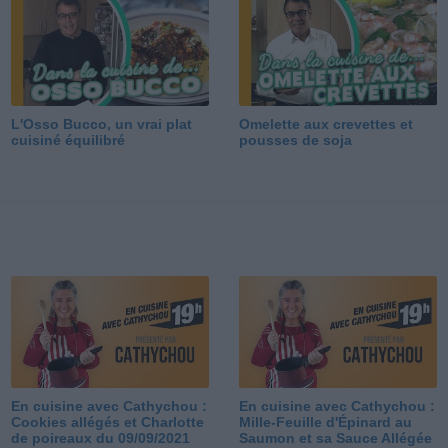
L'Osso Bucco, un vrai plat
Omelette aux crevettes et
cuisiné équilibré
pousses de soja
En cuisine avec Cathychou :
En cuisine avec Cathychou :
Cookies allégés et Charlotte
Mille-Feuille d'Épinard au
de poireaux du 09/09/2021
Saumon et sa Sauce Allégée