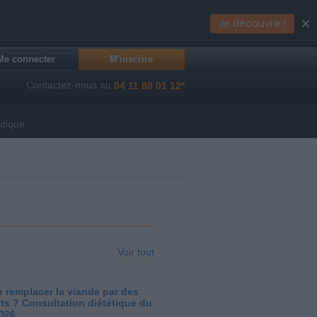
×
Je découvre !
Me connecter
M'inscrire
Contactez-nous au
04 11 88 01 12*
utique
Voir tout
 remplacer la viande par des
ts ? Consultation diététique du
2026