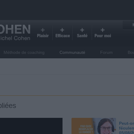
Méthode de coaching
Communauté
Forum
Bo
liées
Peut-on
féculen
05/08/