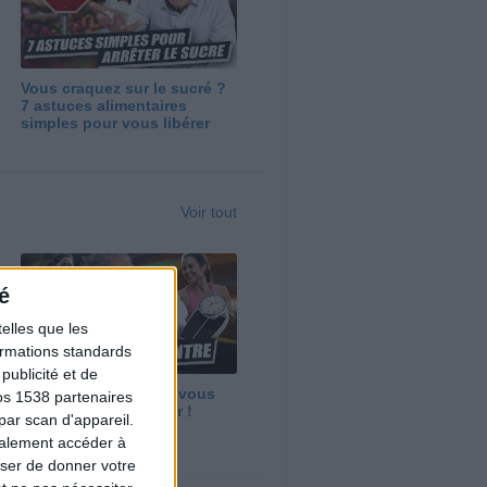
Vous craquez sur le sucré ?
7 astuces alimentaires
simples pour vous libérer
Voir tout
é
elles que les
formations standards
ublicité et de
Maigrir vite ? Ce que vous
os 1538 partenaires
devez vraiment savoir !
par scan d'appareil.
galement accéder à
user de donner votre