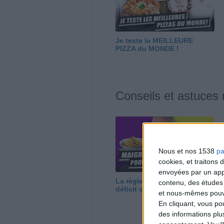
Je teste la MEILLEURE
PIZZA du MONDE !
Conseils et astuces
Nous et nos 1538
pa
cookies, et traitons
envoyées par un appa
La règle N°1 pour maigrir : le
contenu, des études
déficit calorique
et nous-mêmes pouvon
En cliquant, vous p
des informations plu