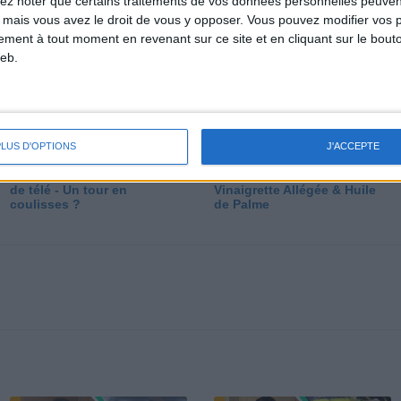
lez noter que certains traitements de vos données personnelles peuven
dé
 mais vous avez le droit de vous y opposer. Vous pouvez modifier vos 
tement à tout moment en revenant sur ce site et en cliquant sur le bouto
eb.
PLUS D'OPTIONS
J'ACCEPTE
Les secrets des émissions
Vos Questions : Bronzage,
de télé - Un tour en
Vinaigrette Allégée & Huile
coulisses ?
de Palme