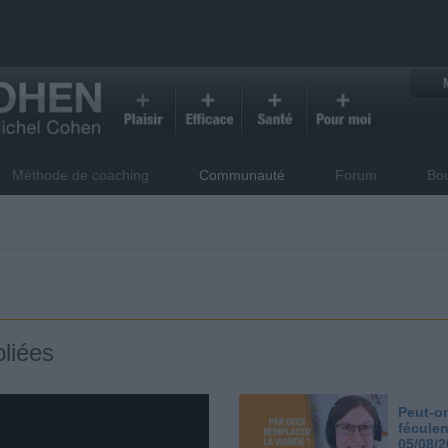
Méthode de coaching
Communauté
Forum
Bo
liées
Peut-on
féculen
05/08/