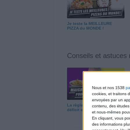
Je teste la MEILLEURE
PIZZA du MONDE !
Conseils et astuces
Nous et nos 1538
pa
cookies, et traitons
envoyées par un appa
La règle N°1 pour maigrir : le
contenu, des études
déficit calorique
et nous-mêmes pouvon
En cliquant, vous p
des informations plu