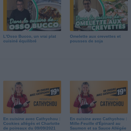
L'Osso Bucco, un vrai plat
Omelette aux crevettes et
cuisiné équilibré
pousses de soja
En cuisine avec Cathychou :
En cuisine avec Cathychou :
Cookies allégés et Charlotte
Mille-Feuille d'Épinard au
de poireaux du 09/09/2021
Saumon et sa Sauce Allégée