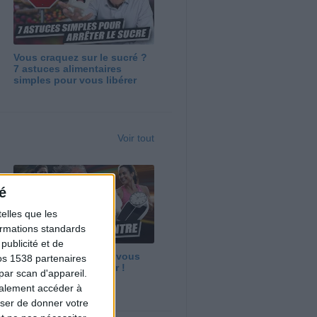
Vous craquez sur le sucré ?
7 astuces alimentaires
simples pour vous libérer
Voir tout
é
elles que les
formations standards
ublicité et de
Maigrir vite ? Ce que vous
os 1538 partenaires
devez vraiment savoir !
par scan d'appareil.
galement accéder à
user de donner votre