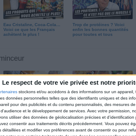
Eau Cristaline, Coca-Cola…
Trop de protéines ? Voici
Voici ce que les Français
enfin les bonnes quantités
achètent le plus !
pour toutes et tous
 minceur
Le respect de votre vie privée est notre priorit
rtenaires
stockons et/ou accédons à des informations sur un appareil, t
 des données personnelles telles que des identifiants uniques et des in
reil pour des publicités et du contenu personnalisés, des mesures de p
Perdre 10 kg : ma méthode
Et après la perte de poids ?
 d'audience et le développement de services.
Avec votre permission, n
est imparable
Je fais comment ?
s utiliser des données de géolocalisation précises et d’identification 
ouvez consentir aux traitements décrits précédemment. Vous pouvez é
s détaillées et modifier vos préférences avant de consentir ou pour ref