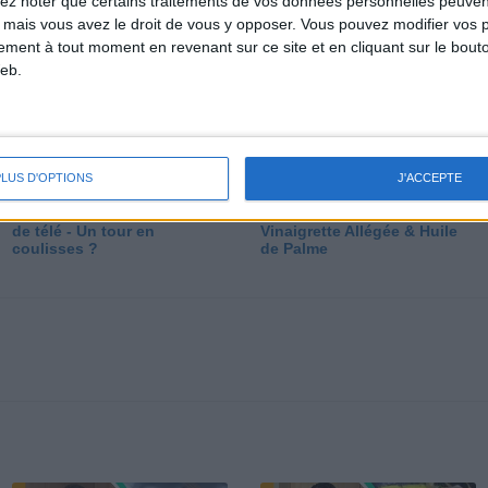
lez noter que certains traitements de vos données personnelles peuven
dé
 mais vous avez le droit de vous y opposer. Vous pouvez modifier vos 
tement à tout moment en revenant sur ce site et en cliquant sur le bouto
eb.
PLUS D'OPTIONS
J'ACCEPTE
Les secrets des émissions
Vos Questions : Bronzage,
de télé - Un tour en
Vinaigrette Allégée & Huile
coulisses ?
de Palme