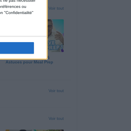
t ne pas nécessiter
préférences ou
Voir tout
n "Confidentialité"
Panga, Huile d'Olive &
Astuces pour Meal Prep
Voir tout
Voir tout