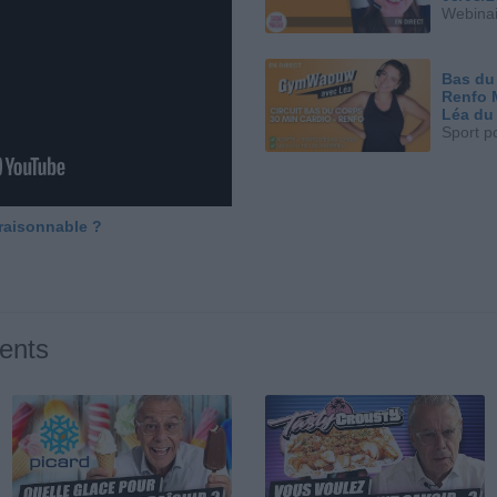
Webinai
Bas du
Renfo 
Léa du
Sport p
 raisonnable ?
ents