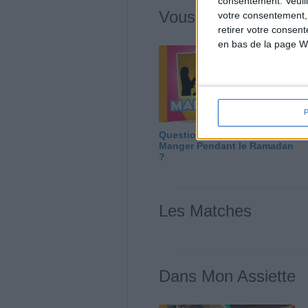
consentement.
Veuil
Vous m'avez deman
votre consentement,
retirer votre consen
en bas de la page W
Question/Réponse : Que
Manger Pendant le Ramadan
?
Les Matches
Dans Mon Assiette