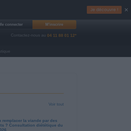
×
Je découvre !
Me connecter
M'inscrire
Contactez-nous au
04 11 88 01 12*
utique
Voir tout
 remplacer la viande par des
ts ? Consultation diététique du
2026