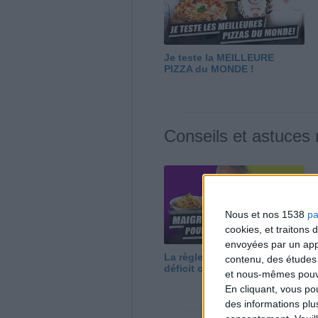
Je teste la MEILLEURE
PIZZA du MONDE !
Conseils et astuces
Nous et nos 1538
pa
cookies, et traitons
envoyées par un appa
La règle N°1 pour maigrir : le
contenu, des études
déficit calorique
et nous-mêmes pouvon
En cliquant, vous p
des informations plu