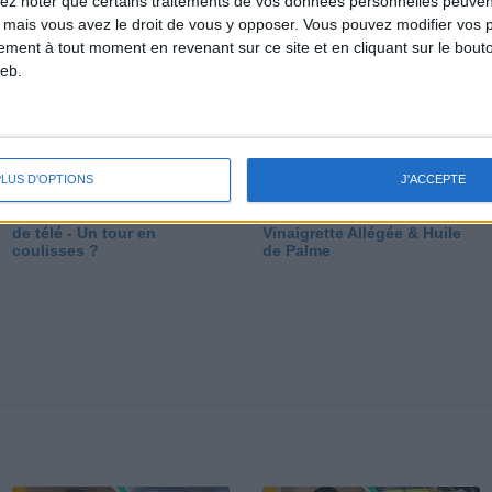
lez noter que certains traitements de vos données personnelles peuven
dé
 mais vous avez le droit de vous y opposer. Vous pouvez modifier vos 
tement à tout moment en revenant sur ce site et en cliquant sur le bouto
eb.
PLUS D'OPTIONS
J'ACCEPTE
Les secrets des émissions
Vos Questions : Bronzage,
de télé - Un tour en
Vinaigrette Allégée & Huile
coulisses ?
de Palme