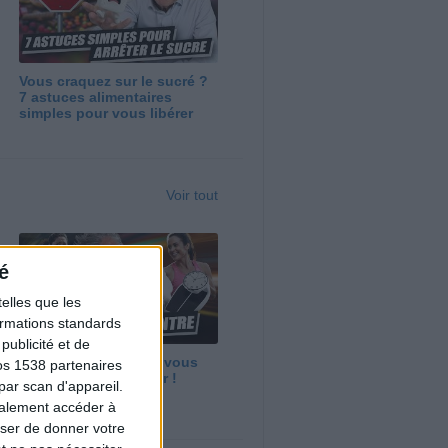
Vous craquez sur le sucré ?
7 astuces alimentaires
simples pour vous libérer
Voir tout
é
elles que les
formations standards
ublicité et de
Maigrir vite ? Ce que vous
os 1538 partenaires
devez vraiment savoir !
par scan d'appareil.
galement accéder à
user de donner votre