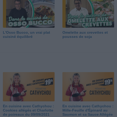
L'Osso Bucco, un vrai plat
Omelette aux crevettes et
cuisiné équilibré
pousses de soja
En cuisine avec Cathychou :
En cuisine avec Cathychou :
Cookies allégés et Charlotte
Mille-Feuille d'Épinard au
de poireaux du 09/09/2021
Saumon et sa Sauce Allégée