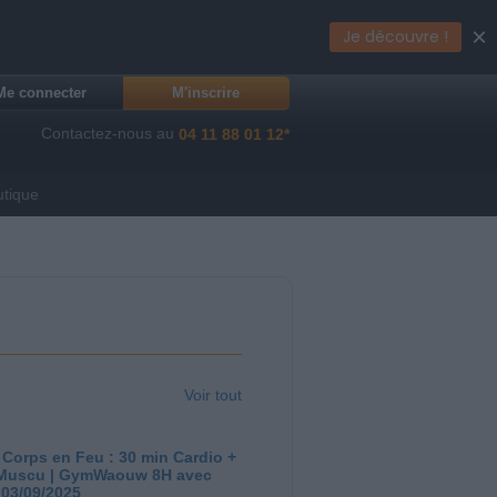
×
Je découvre !
Me connecter
M'inscrire
Contactez-nous au
04 11 88 01 12*
utique
Voir tout
 Corps en Feu : 30 min Cardio +
Muscu | GymWaouw 8H avec
 03/09/2025