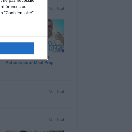
t ne pas nécessiter
préférences ou
Voir tout
n "Confidentialité"
Panga, Huile d'Olive &
Astuces pour Meal Prep
Voir tout
Voir tout