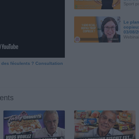
Sport p
Le plan
copieu
03/08/
Webinai
 des féculents ? Consultation
ents