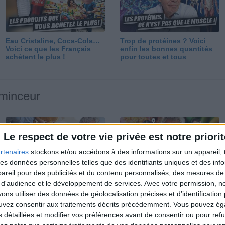
Eau Cristaline, Coca-Cola…
Trop de protéines ? Voici
Voici ce que les Français
enfin les bonnes quantités
achètent le plus !
pour toutes et tous
 minceur
Le respect de votre vie privée est notre priorit
rtenaires
stockons et/ou accédons à des informations sur un appareil, t
 des données personnelles telles que des identifiants uniques et des in
reil pour des publicités et du contenu personnalisés, des mesures de p
Perdre 10 kg : ma méthode
Et après la perte de poids ?
 d'audience et le développement de services.
Avec votre permission, n
est imparable
Je fais comment ?
s utiliser des données de géolocalisation précises et d’identification 
ouvez consentir aux traitements décrits précédemment. Vous pouvez é
s détaillées et modifier vos préférences avant de consentir ou pour ref