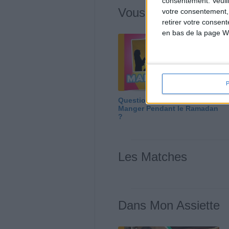
consentement.
Veuil
Vous m'avez deman
votre consentement,
retirer votre consen
en bas de la page W
Question/Réponse : Que
Manger Pendant le Ramadan
?
Les Matches
Dans Mon Assiette