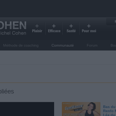
Méthode de coaching
Communauté
Forum
Bo
liées
Bas du
Renfo 
Léa du