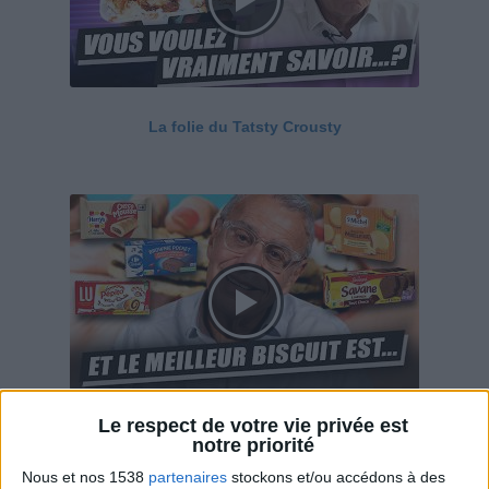
La folie du Tatsty Crousty
Le respect de votre vie privée est
Savane, LU, Pepito, Harrys... Que valent vraiment
notre priorité
ces gâteaux ?
Nous et nos 1538
partenaires
stockons et/ou accédons à des