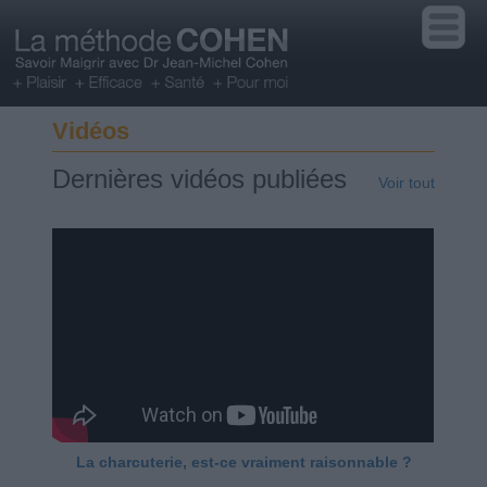
Vidéos
Dernières vidéos publiées
Voir tout
La charcuterie, est-ce vraiment raisonnable ?