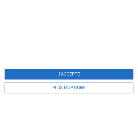
Vous m'avez demandé
Voir tout
J'ACCEPTE
PLUS D'OPTIONS
Question/Réponse : Que Manger Pendant le
Ramadan ?