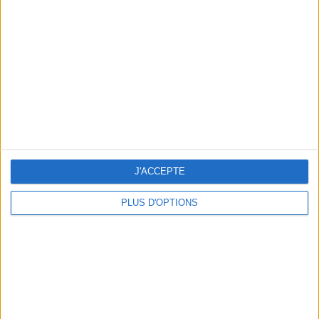
Vous m'avez demandé
Voir tout
J'ACCEPTE
PLUS D'OPTIONS
Question/Réponse : Que Manger Pendant le
Ramadan ?