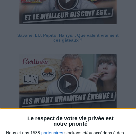
Savane, LU, Pepito, Harrys... Que valent vraiment
ces gâteaux ?
Le respect de votre vie privée est
Ces marques diététiques : c'est n'importe quoi !
notre priorité
Nous et nos 1538
partenaires
stockons et/ou accédons à des