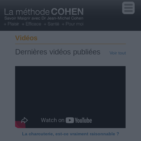
Vidéos
Dernières vidéos publiées
Voir tout
La charcuterie, est-ce vraiment raisonnable ?