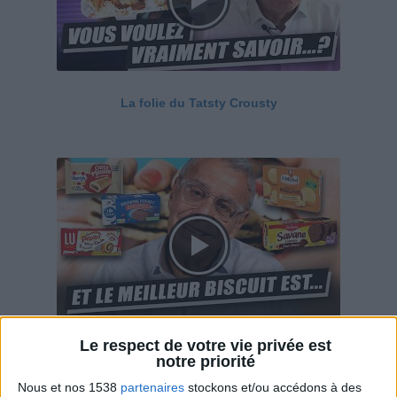
La folie du Tatsty Crousty
Le respect de votre vie privée est
Savane, LU, Pepito, Harrys... Que valent vraiment
notre priorité
ces gâteaux ?
Nous et nos 1538
partenaires
stockons et/ou accédons à des