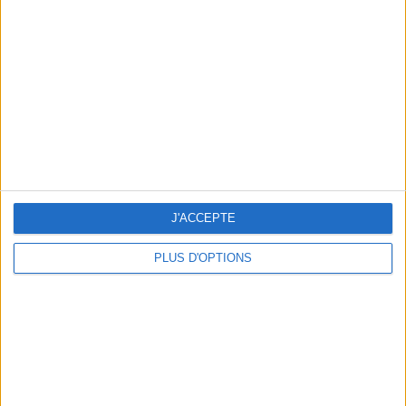
Vous m'avez demandé
Voir tout
J'ACCEPTE
PLUS D'OPTIONS
Question/Réponse : Que Manger Pendant le
Ramadan ?