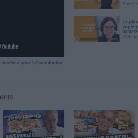
Sport p
Le plan
copieu
03/08/
Webinai
 des féculents ? Consultation
ents