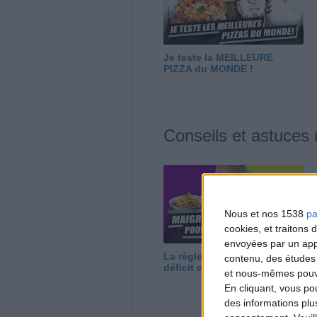
Je teste la MEILLEURE
PIZZA du MONDE !
Conseils et astuces
Nous et nos 1538
pa
cookies, et traitons
envoyées par un appa
La règle N°1 pour maigrir : le
contenu, des études
déficit calorique
et nous-mêmes pouvon
En cliquant, vous p
des informations plu