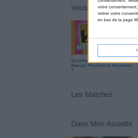
consentement.
Veuil
Vous m'avez deman
votre consentement,
retirer votre consen
en bas de la page W
Question/Réponse : Que
Manger Pendant le Ramadan
?
Les Matches
Dans Mon Assiette