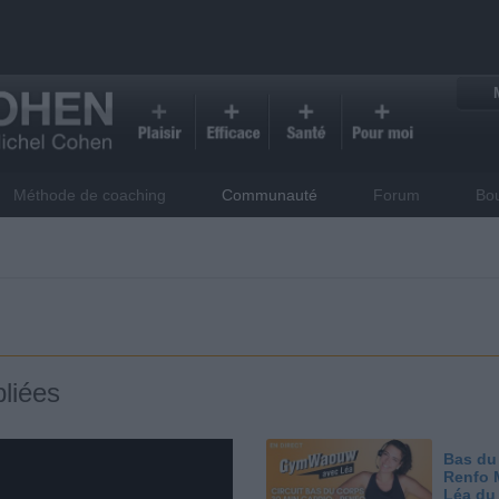
Méthode de coaching
Communauté
Forum
Bo
liées
Bas du
Renfo 
Léa du