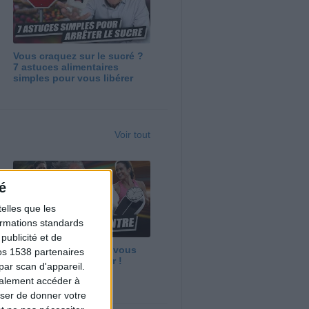
Vous craquez sur le sucré ?
7 astuces alimentaires
simples pour vous libérer
Voir tout
é
elles que les
formations standards
ublicité et de
Maigrir vite ? Ce que vous
os 1538 partenaires
devez vraiment savoir !
par scan d'appareil.
galement accéder à
user de donner votre