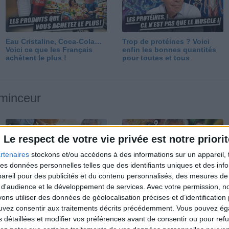
Eau Cristaline, Coca-Cola…
Trop de protéines ? Voici
Voici ce que les Français
enfin les bonnes quantités
achètent le plus !
pour toutes et tous
 minceur
Le respect de votre vie privée est notre priorit
rtenaires
stockons et/ou accédons à des informations sur un appareil, t
 des données personnelles telles que des identifiants uniques et des in
reil pour des publicités et du contenu personnalisés, des mesures de p
Perdre 10 kg : ma méthode
Et après la perte de poids ?
 d'audience et le développement de services.
Avec votre permission, n
est imparable
Je fais comment ?
s utiliser des données de géolocalisation précises et d’identification 
ouvez consentir aux traitements décrits précédemment. Vous pouvez é
s détaillées et modifier vos préférences avant de consentir ou pour ref