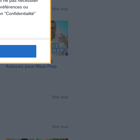
t ne pas nécessiter
préférences ou
Voir tout
n "Confidentialité"
Panga, Huile d'Olive &
Astuces pour Meal Prep
Voir tout
Voir tout