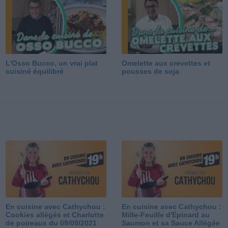
L'Osso Bucco, un vrai plat
Omelette aux crevettes et
cuisiné équilibré
pousses de soja
En cuisine avec Cathychou :
En cuisine avec Cathychou :
Cookies allégés et Charlotte
Mille-Feuille d'Épinard au
de poireaux du 09/09/2021
Saumon et sa Sauce Allégée