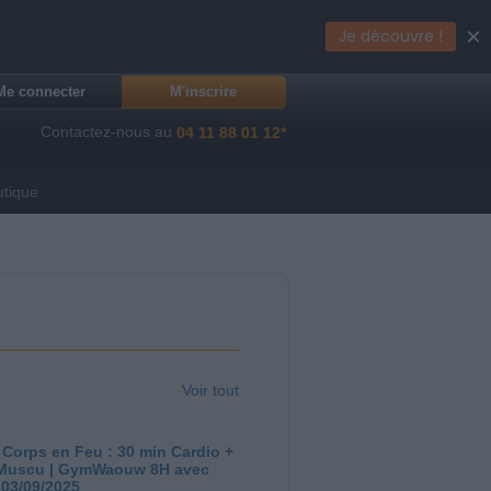
×
Je découvre !
Me connecter
M'inscrire
Contactez-nous au
04 11 88 01 12*
utique
Voir tout
 Corps en Feu : 30 min Cardio +
Muscu | GymWaouw 8H avec
 03/09/2025