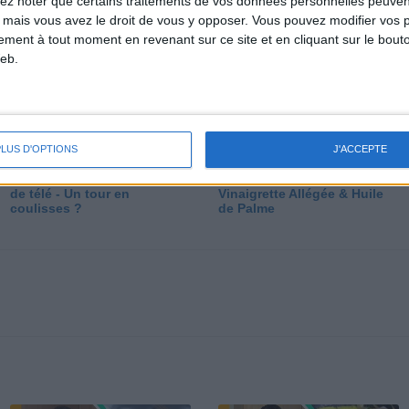
lez noter que certains traitements de vos données personnelles peuven
dé
 mais vous avez le droit de vous y opposer. Vous pouvez modifier vos 
tement à tout moment en revenant sur ce site et en cliquant sur le bouto
eb.
PLUS D'OPTIONS
J'ACCEPTE
Les secrets des émissions
Vos Questions : Bronzage,
de télé - Un tour en
Vinaigrette Allégée & Huile
coulisses ?
de Palme